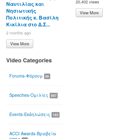
20,402 views
Ναυτιλίας και
Νησιωτικής
View More
Πολιτικής κ. Βασίλη
Κικίλια στο Δ.Σ...
2 months ago
View More
Video Categories
Forums-Φόρουμ
86
Speeches-Ομιλίες
897
Events-Εκδηλώσεις
183
ACCI Awards-Βραβεία