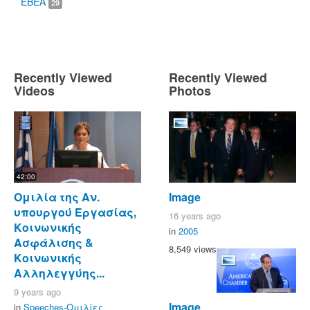
ΕΒΕΑ
29
Recently Viewed
Recently Viewed
Videos
Photos
42:00
Ομιλία της Αν.
Image
υπουργού Εργασίας,
16 years ago
Κοινωνικής
in
2005
Ασφάλισης &
8,549 views
Κοινωνικής
Αλληλεγγύης...
9 years ago
Image
in
Speeches-Ομιλίες