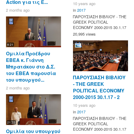
Action για τις Ε...
10 years ago
2 months ago
in
2017
ΠΑΡΟΥΣΙΑΣΗ ΒΙΒΛΙΟΥ - ΤΗΕ
GREEK POLITICAL
ECONOMY 2000-2015 30.1.17
20,995 views
8:21
Ομιλία Προέδρου
ΕΒΕΑ κ. Γιάννη
Μπρατάκου στο Δ.Σ.
του ΕΒΕΑ παρουσία
ΠΑΡΟΥΣΙΑΣΗ ΒΙΒΛΙΟΥ
του υπουργού...
- ΤΗΕ GREEK
2 months ago
POLITICAL ECONOMY
2000-2015 30.1.17 - 2
10 years ago
in
2017
ΠΑΡΟΥΣΙΑΣΗ ΒΙΒΛΙΟΥ - ΤΗΕ
21:22
GREEK POLITICAL
ECONOMY 2000-2015 30.1.17
Ομιλία του υπουργού