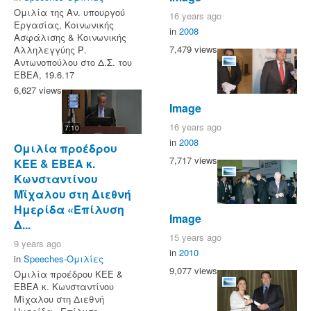
Ομιλία της Αν. υπουργού
16 years ago
Εργασίας, Κοινωνικής
in
2008
Ασφάλισης & Κοινωνικής
7,479 views
Αλληλεγγύης Ρ.
Αντωνοπούλου στο Δ.Σ. του
ΕΒΕΑ, 19.6.17
6,627 views
Image
16 years ago
7:10
in
2008
Ομιλία προέδρου
7,717 views
ΚΕΕ & ΕΒΕΑ κ.
Κωνσταντίνου
Μϊχαλου στη Διεθνή
Ημερίδα «Επίλυση
Image
Δ...
15 years ago
9 years ago
in
2010
in
Speeches-Ομιλίες
9,077 views
Ομιλία προέδρου ΚΕΕ &
ΕΒΕΑ κ. Κωνσταντίνου
Μϊχαλου στη Διεθνή