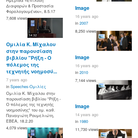
Ημερίδα «Επίλυση
Διαφορών & Προστασία
Image
Φορολογουμένου», 8.5.17
16 years ago
7,608 views
in
2007
8,250 views
14:32
Ομιλία Κ. Μίχαλου
στην παρουσίαση
Image
βιβλίου "Ρήξη - Ο
πόλεμος της
16 years ago
τεχνητής νοημοσύ...
in
2010
7 years ago
7,144 views
in
Speeches-Ομιλίες
Ομιλία Κ. Μίχαλου στην
παρουσίαση βιβλίου "Ρήξη -
Ο πόλεμος της τεχνητής
Image
νοημοσύνης" του ομ. καθ.
14 years ago
Παναγιώτη Ρουμελιώτη,
EBEA, 18.2.20
in
1980
4,079 views
11,730 views