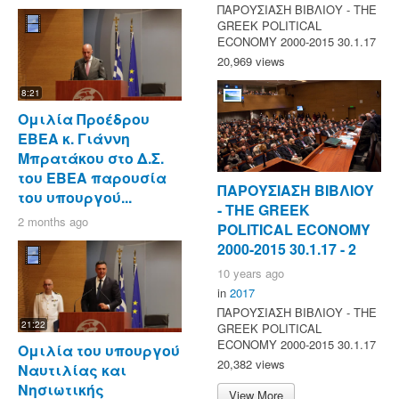
ΠΑΡΟΥΣΙΑΣΗ ΒΙΒΛΙΟΥ - ΤΗΕ
GREEK POLITICAL
ECONOMY 2000-2015 30.1.17
20,969 views
8:21
Ομιλία Προέδρου
ΕΒΕΑ κ. Γιάννη
Μπρατάκου στο Δ.Σ.
του ΕΒΕΑ παρουσία
ΠΑΡΟΥΣΙΑΣΗ ΒΙΒΛΙΟΥ
του υπουργού...
- ΤΗΕ GREEK
2 months ago
POLITICAL ECONOMY
2000-2015 30.1.17 - 2
10 years ago
in
2017
ΠΑΡΟΥΣΙΑΣΗ ΒΙΒΛΙΟΥ - ΤΗΕ
21:22
GREEK POLITICAL
ECONOMY 2000-2015 30.1.17
Ομιλία του υπουργού
20,382 views
Ναυτιλίας και
Νησιωτικής
View More