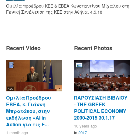
Ομιλία προέδρου ΚΕΕ & ΕΒΕΑ Κωνσταντίνου Μίχαλου στη
Γενική Συνέλευση της ΚΕΕ στην Αθήνα, 4.5.18
Recent Video
Recent Photos
7:27
Ομιλία Προέδρου
ΠΑΡΟΥΣΙΑΣΗ ΒΙΒΛΙΟΥ
ΕΒΕΑ, κ. Γιάννη
- ΤΗΕ GREEK
Μπρατάκου, στην
POLITICAL ECONOMY
εκδήλωση «AI in
2000-2015 30.1.17
Action για τις Ε...
10 years ago
1 month ago
in
2017