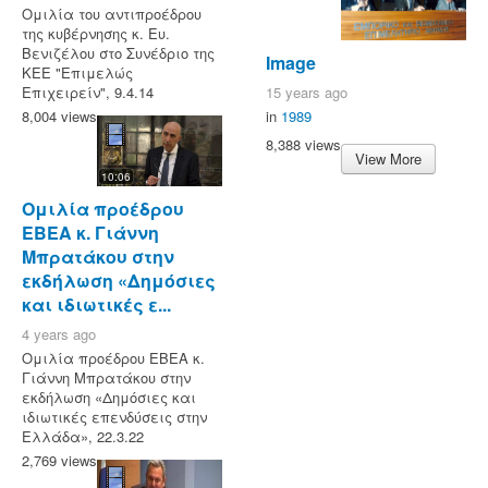
Ομιλία του αντιπροέδρου
της κυβέρνησης κ. Ευ.
Βενιζέλου στο Συνέδριο της
Image
ΚΕΕ "Επιμελώς
15 years ago
Επιχειρείν", 9.4.14
in
1989
8,004 views
8,388 views
View More
10:06
Ομιλία προέδρου
ΕΒΕΑ κ. Γιάννη
Μπρατάκου στην
εκδήλωση «Δημόσιες
και ιδιωτικές ε...
4 years ago
Ομιλία προέδρου ΕΒΕΑ κ.
Γιάννη Μπρατάκου στην
εκδήλωση «Δημόσιες και
ιδιωτικές επενδύσεις στην
Ελλάδα», 22.3.22
2,769 views