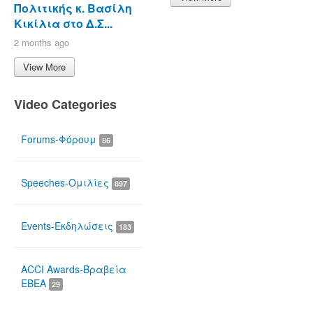
Πολιτικής κ. Βασίλη
Κικίλια στο Δ.Σ...
2 months ago
View More
Video Categories
Forums-Φόρουμ
86
Speeches-Ομιλίες
897
Events-Εκδηλώσεις
183
ACCI Awards-Βραβεία
ΕΒΕΑ
29