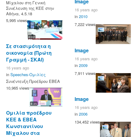
Image
Μίχαλου στη Γενική
Συνέλευση της ΚΕΕ στην
16 years ago
Αθήνα, 4.5.18
in
2010
5,995 views
7,222 views
0:02
Σε στασιμότητα η
Image
οικονομία (Πρώτη
16 years ago
Γραμμή - ΣΚΑΙ)
in
2009
16 years ago
7,911 views
in
Speeches-Ομιλίες
Συνέντευξη Προέδρου ΕΒΕΑ
10,965 views
Image
8:35
16 years ago
Ομιλία προέδρου
in
2006
ΚΕΕ & ΕΒΕΑ
134,452 views
Κωνσταντίνου
Μίχαλου στα