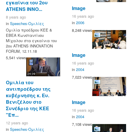
εγκαίνια του 2ου
Image
ATHENS INNO...
16 years ago
8 years ago
in
2006
in
Speeches-Ομιλίες
Ομιλία προέδρου ΚΕΕ &
8,248 views
ΕΒΕΑ Κωνσταντίνου
Μίχαλου στα εγκαίνια του
2ου ATHENS INNOVATION
FORUM, 12.11.18
Image
5,541 views
16 years ago
in
2004
24:09
7,023 views
Ομιλία του
αντιπροέδρου της
κυβέρνησης κ. Ευ.
Βενιζέλου στο
Image
Συνέδριο της ΚΕΕ
16 years ago
"Επ...
in
2004
12 years ago
7,108 views
in
Speeches-Ομιλίες