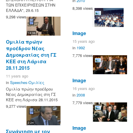
in
2010
ΤΩΝ ΕΠΙΧΕΙΡΗΣΕΩΝ ΣΤΗΝ
8,398 views
ΕΛΛΑΔΑ", 29.6.15
9,298 views
Image
14:36
15 years ago
Ομιλία πρώην
in
1992
προέδρου Νέας
Δημοκρατίας στη ΓΣ
7,776 views
ΚΕΕ στη Λάρισα
28.11.2015
11 years ago
Image
in
Speeches-Ομιλίες
16 years ago
Ομιλία πρώην προέδρου
Νέας Δημοκρατίας στη ΓΣ
in
2008
ΚΕΕ στη Λάρισα 28.11.2015
7,779 views
9,277 views
2:24
Image
Συνάντηση με τον