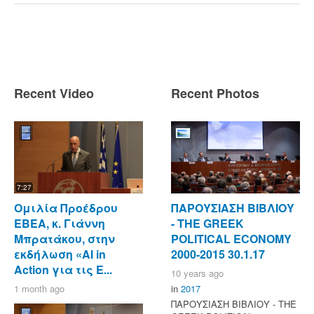
Recent Video
Recent Photos
7:27
Ομιλία Προέδρου
ΠΑΡΟΥΣΙΑΣΗ ΒΙΒΛΙΟΥ
ΕΒΕΑ, κ. Γιάννη
- ΤΗΕ GREEK
Μπρατάκου, στην
POLITICAL ECONOMY
εκδήλωση «AI in
2000-2015 30.1.17
Action για τις Ε...
10 years ago
1 month ago
in
2017
ΠΑΡΟΥΣΙΑΣΗ ΒΙΒΛΙΟΥ - ΤΗΕ