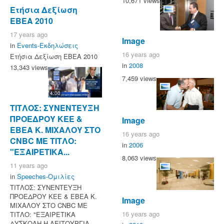
10,671 views
Ετήσια Δεξίωση
ΕΒΕΑ 2010
17 years ago
Image
in
Events-Εκδηλώσεις
16 years ago
Ετήσια Δεξίωση ΕΒΕΑ 2010
in
2008
13,343 views
7,459 views
4:00
ΤΙΤΛΟΣ: ΣΥΝΕΝΤΕΥΞΗ
ΠΡΟΕΔΡΟΥ ΚΕΕ &
Image
ΕΒΕΑ Κ. ΜΙΧΑΛΟΥ ΣΤΟ
16 years ago
CNBC ΜΕ ΤΙΤΛΟ:
in
2006
"ΕΞΑΙΡΕΤΙΚΑ...
8,063 views
11 years ago
in
Speeches-Ομιλίες
ΤΙΤΛΟΣ: ΣΥΝΕΝΤΕΥΞΗ
ΠΡΟΕΔΡΟΥ ΚΕΕ & ΕΒΕΑ Κ.
Image
ΜΙΧΑΛΟΥ ΣΤΟ CNBC ΜΕ
16 years ago
ΤΙΤΛΟ: "ΕΞΑΙΡΕΤΙΚΑ
ΔΥΣΚΟΛΗ Η ΛΕΙΤΟΥΡΓΙΑ