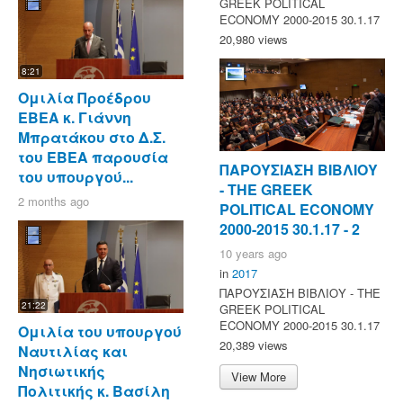
GREEK POLITICAL
ECONOMY 2000-2015 30.1.17
20,980 views
8:21
Ομιλία Προέδρου
ΕΒΕΑ κ. Γιάννη
Μπρατάκου στο Δ.Σ.
του ΕΒΕΑ παρουσία
ΠΑΡΟΥΣΙΑΣΗ ΒΙΒΛΙΟΥ
του υπουργού...
- ΤΗΕ GREEK
2 months ago
POLITICAL ECONOMY
2000-2015 30.1.17 - 2
10 years ago
in
2017
ΠΑΡΟΥΣΙΑΣΗ ΒΙΒΛΙΟΥ - ΤΗΕ
21:22
GREEK POLITICAL
ECONOMY 2000-2015 30.1.17
Ομιλία του υπουργού
20,389 views
Ναυτιλίας και
Νησιωτικής
View More
Πολιτικής κ. Βασίλη