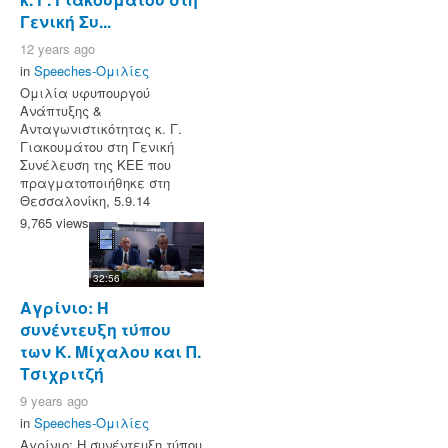
Γενική Συ...
12 years ago
in
Speeches-Ομιλίες
Ομιλία υφυπουργού
Ανάπτυξης &
Ανταγωνιστικότητας κ. Γ.
Γιακουμάτου στη Γενική
Συνέλευση της ΚΕΕ που
πραγματοποιήθηκε στη
Θεσσαλονίκη, 5.9.14
9,765 views
32:56
Αγρίνιο: Η
συνέντευξη τύπου
των Κ. Μίχαλου και Π.
Τσιχριτζή
9 years ago
in
Speeches-Ομιλίες
Αγρίνιο: Η συνέντευξη τύπου