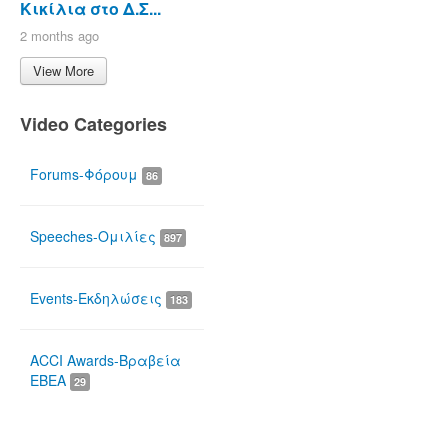
Κικίλια στο Δ.Σ...
2 months ago
View More
Video Categories
Forums-Φόρουμ
86
Speeches-Ομιλίες
897
Events-Εκδηλώσεις
183
ACCI Awards-Βραβεία
ΕΒΕΑ
29