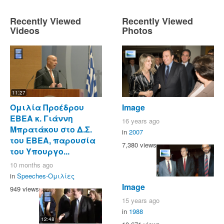
Recently Viewed
Recently Viewed
Videos
Photos
11:27
Ομιλία Προέδρου
Image
ΕΒΕΑ κ. Γιάννη
16 years ago
Μπρατάκου στο Δ.Σ.
in
2007
του ΕΒΕΑ, παρουσία
7,380 views
του Υπουργο...
10 months ago
in
Speeches-Ομιλίες
Image
949 views
15 years ago
in
1988
12:48