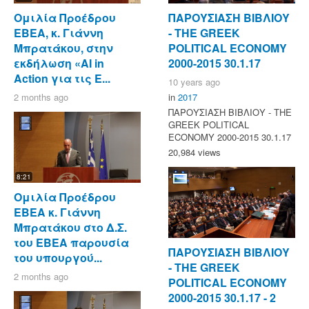
Ομιλία Προέδρου
ΠΑΡΟΥΣΙΑΣΗ ΒΙΒΛΙΟΥ
ΕΒΕΑ, κ. Γιάννη
- ΤΗΕ GREEK
Μπρατάκου, στην
POLITICAL ECONOMY
εκδήλωση «AI in
2000-2015 30.1.17
Action για τις Ε...
10 years ago
2 months ago
in
2017
ΠΑΡΟΥΣΙΑΣΗ ΒΙΒΛΙΟΥ - ΤΗΕ
GREEK POLITICAL
ECONOMY 2000-2015 30.1.17
20,984 views
8:21
Ομιλία Προέδρου
ΕΒΕΑ κ. Γιάννη
Μπρατάκου στο Δ.Σ.
του ΕΒΕΑ παρουσία
ΠΑΡΟΥΣΙΑΣΗ ΒΙΒΛΙΟΥ
του υπουργού...
- ΤΗΕ GREEK
2 months ago
POLITICAL ECONOMY
2000-2015 30.1.17 - 2