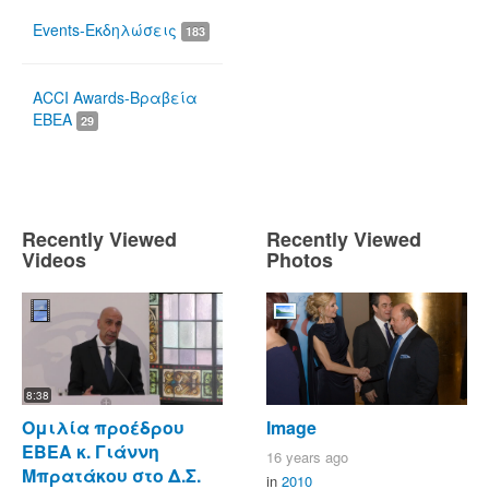
Events-Εκδηλώσεις
183
ACCI Awards-Βραβεία
ΕΒΕΑ
29
Recently Viewed
Recently Viewed
Videos
Photos
8:38
Ομιλία προέδρου
Image
ΕΒΕΑ κ. Γιάννη
16 years ago
Μπρατάκου στο Δ.Σ.
in
2010