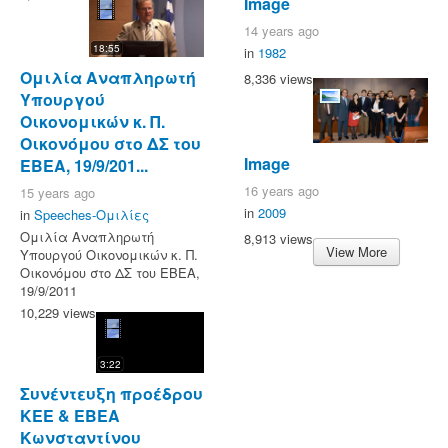
Image
14 years ago
18:55
in
1982
Ομιλία Αναπληρωτή
8,336 views
Υπουργού
Οικονομικών κ. Π.
Οικονόμου στο ΔΣ του
Image
ΕΒΕΑ, 19/9/201...
16 years ago
15 years ago
in
2009
in
Speeches-Ομιλίες
Ομιλία Αναπληρωτή
8,913 views
View More
Υπουργού Οικονομικών κ. Π.
Οικονόμου στο ΔΣ του ΕΒΕΑ,
19/9/2011
10,229 views
3:22
Συνέντευξη προέδρου
ΚΕΕ & ΕΒΕΑ
Κωνσταντίνου