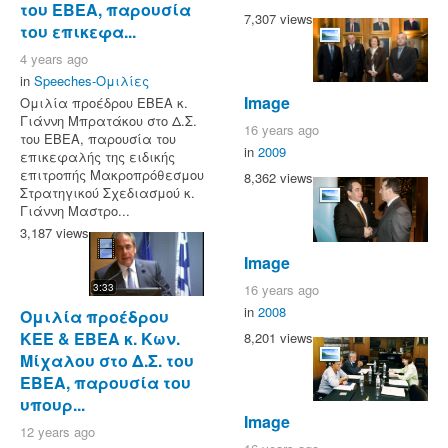
του ΕΒΕΑ, παρουσία
7,307 views
του επικεφα...
4 years ago
in
Speeches-Ομιλίες
Image
Ομιλία προέδρου ΕΒΕΑ κ.
Γιάννη Μπρατάκου στο Δ.Σ.
16 years ago
του ΕΒΕΑ, παρουσία του
in
2009
επικεφαλής της ειδικής
επιτροπής Μακροπρόθεσμου
8,362 views
Στρατηγικού Σχεδιασμού κ.
Γιάννη Μαστρο...
3,187 views
Image
16 years ago
3:33
in
2008
Ομιλία προέδρου
ΚΕΕ & ΕΒΕΑ κ. Κων.
8,201 views
Μίχαλου στο Δ.Σ. του
ΕΒΕΑ, παρουσία του
υπουρ...
Image
12 years ago