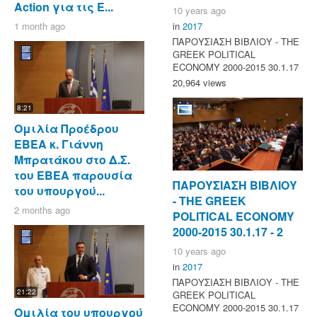
Action για τις Ε...
10 years ago
1 month ago
in
2017
ΠΑΡΟΥΣΙΑΣΗ ΒΙΒΛΙΟΥ - ΤΗΕ
GREEK POLITICAL
ECONOMY 2000-2015 30.1.17
20,964 views
8:21
Ομιλία Προέδρου
ΕΒΕΑ κ. Γιάννη
Μπρατάκου στο Δ.Σ.
του ΕΒΕΑ παρουσία
ΠΑΡΟΥΣΙΑΣΗ ΒΙΒΛΙΟΥ
του υπουργού...
- ΤΗΕ GREEK
2 months ago
POLITICAL ECONOMY
2000-2015 30.1.17 - 2
10 years ago
in
2017
ΠΑΡΟΥΣΙΑΣΗ ΒΙΒΛΙΟΥ - ΤΗΕ
21:22
GREEK POLITICAL
ECONOMY 2000-2015 30.1.17
Ομιλία του υπουργού