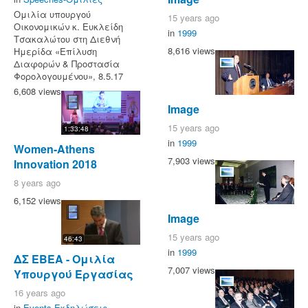
Ομιλία υπουργού
15 years ago
Οικονομικών κ. Ευκλείδη
in
1999
Τσακαλώτου στη Διεθνή
8,616 views
Ημερίδα «Επίλυση
Διαφορών & Προστασία
Φορολογουμένου», 8.5.17
6,608 views
Image
15 years ago
1:33:48
in
1999
Women-Athens
7,903 views
Innovation 2018
8 years ago
6,152 views
Image
15 years ago
46:43
in
1999
ΔΣ ΕΒΕΑ - Ομιλία
7,007 views
Υπουργού Εργασίας
16 years ago
in
Events-Εκδηλώσεις