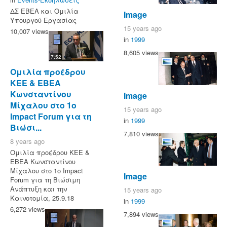
ΔΣ ΕΒΕΑ και Ομιλία
Image
Υπουργού Εργασίας
15 years ago
10,007 views
in
1999
8,605 views
7:52
Ομιλία προέδρου
ΚΕΕ & ΕΒΕΑ
Κωνσταντίνου
Image
Μίχαλου στο 1ο
15 years ago
Impact Forum για τη
in
1999
Βιώσι...
7,810 views
8 years ago
Ομιλία προέδρου ΚΕΕ &
ΕΒΕΑ Κωνσταντίνου
Μίχαλου στο 1ο Impact
Image
Forum για τη Βιώσιμη
Ανάπτυξη και την
15 years ago
Καινοτομία, 25.9.18
in
1999
6,272 views
7,894 views