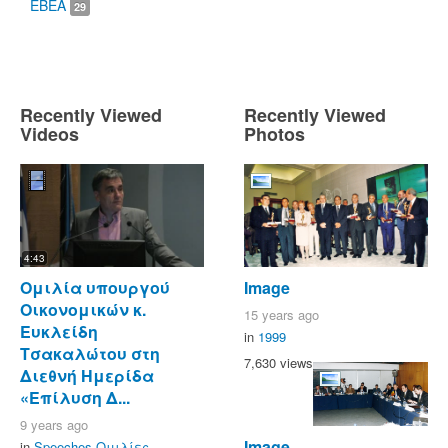
ΕΒΕΑ
29
Recently Viewed
Recently Viewed
Videos
Photos
4:43
Ομιλία υπουργού
Image
Οικονομικών κ.
15 years ago
Ευκλείδη
in
1999
Τσακαλώτου στη
7,630 views
Διεθνή Ημερίδα
«Επίλυση Δ...
9 years ago
Image
in
Speeches-Ομιλίες