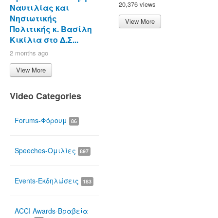
20,376 views
Ναυτιλίας και
Νησιωτικής
View More
Πολιτικής κ. Βασίλη
Κικίλια στο Δ.Σ...
2 months ago
View More
Video Categories
Forums-Φόρουμ
86
Speeches-Ομιλίες
897
Events-Εκδηλώσεις
183
ACCI Awards-Βραβεία