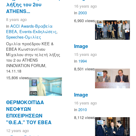
λήξης του 2ου
16 years ago
ATHENS...
in
2003
8 years ago
6,993 views
in
ACCI Awards-Βραβεία
ΕΒΕΑ
,
Events-Εκδηλώσεις
,
Speeches-Ομιλίες
Ομιλία προέδρου ΚΕΕ &
Image
ΕΒΕΑ Κωνσταντίνου
15 years ago
Μίχαλου στην τελετή λήξης
του 2 ου ATHENS
in
1994
INNOVATION FORUM,
8,501 views
14.11.18
15,806 views
Image
0:45
ΘΕΡΜΟΚΟΙΤΙΔΑ
16 years ago
ΝΕΟΦΥΩΝ
in
2010
ΕΠΙΧΕΙΡΗΣΕΩΝ
8,112 views
"Θ.Ε.Α." ΤΟΥ ΕΒΕΑ
12 years ago