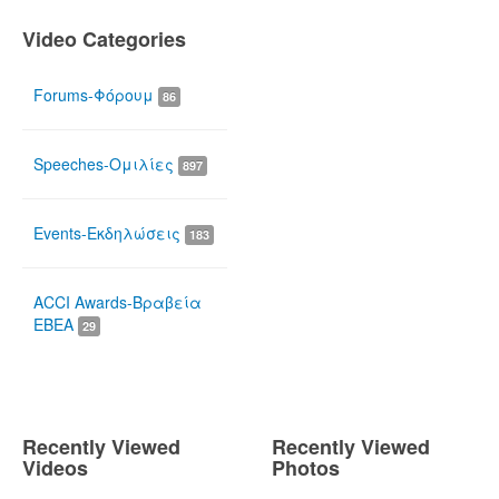
Video Categories
Forums-Φόρουμ
86
Speeches-Ομιλίες
897
Events-Εκδηλώσεις
183
ACCI Awards-Βραβεία
ΕΒΕΑ
29
Recently Viewed
Recently Viewed
Videos
Photos