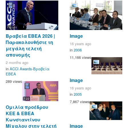
1:51:01
Βραβεία ΕΒΕΑ 2026 |
Image
Παρακολουθήστε τη
16 years ago
μεγάλη τελετή
in
2006
απονομής
11,166 views
2 months ago
in
ACCI Awards-Βραβεία
ΕΒΕΑ
Image
289 views
16 years ago
in
2005
7:22
7,867 views
Ομιλία προέδρου
ΚΕΕ & ΕΒΕΑ
Κωνσταντίνου
Image
Μίχαλου στην τελετή