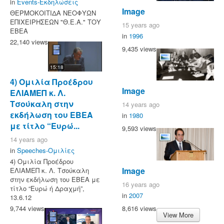
in
Events-Εκδηλώσεις
Image
ΘΕΡΜΟΚΟΙΤΙΔΑ ΝΕΟΦΥΩΝ
ΕΠΙΧΕΙΡΗΣΕΩΝ "Θ.Ε.Α." ΤΟΥ
15 years ago
ΕΒΕΑ
in
1996
22,140 views
9,435 views
15:18
4) Ομιλία Προέδρου
Image
ΕΛΙΑΜΕΠ κ. Λ.
Τσούκαλη στην
14 years ago
εκδήλωση του ΕΒΕΑ
in
1980
με τίτλο “Ευρώ...
9,593 views
14 years ago
in
Speeches-Ομιλίες
4) Ομιλία Προέδρου
Image
ΕΛΙΑΜΕΠ κ. Λ. Τσούκαλη
στην εκδήλωση του ΕΒΕΑ με
16 years ago
τίτλο “Ευρώ ή Δραχμή”,
in
2007
13.6.12
8,616 views
9,744 views
View More