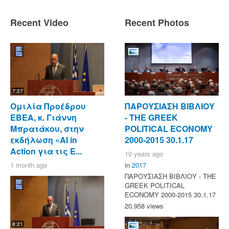
Recent Video
Recent Photos
7:27
Ομιλία Προέδρου
ΠΑΡΟΥΣΙΑΣΗ ΒΙΒΛΙΟΥ
ΕΒΕΑ, κ. Γιάννη
- ΤΗΕ GREEK
Μπρατάκου, στην
POLITICAL ECONOMY
εκδήλωση «AI in
2000-2015 30.1.17
Action για τις Ε...
10 years ago
1 month ago
in
2017
ΠΑΡΟΥΣΙΑΣΗ ΒΙΒΛΙΟΥ - ΤΗΕ
GREEK POLITICAL
ECONOMY 2000-2015 30.1.17
20,958 views
8:21