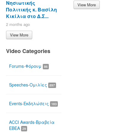
Νησιωτικής
View More
Πολιτικής κ. Βασίλη
Κικίλια στο Δ.Σ...
2 months ago
View More
Video Categories
Forums-Φόρουμ
86
Speeches-Ομιλίες
897
Events-Εκδηλώσεις
183
ACCI Awards-Βραβεία
ΕΒΕΑ
29