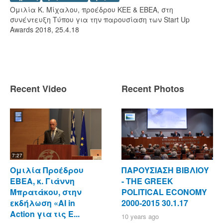
Ομιλία Κ. Μίχαλου, προέδρου ΚΕΕ & ΕΒΕΑ, στη
συνέντευξη Τύπου για την παρουσίαση των
Start
Up
Awards
2018, 25.4.18
Recent Video
Recent Photos
7:27
Ομιλία Προέδρου
ΠΑΡΟΥΣΙΑΣΗ ΒΙΒΛΙΟΥ
ΕΒΕΑ, κ. Γιάννη
- ΤΗΕ GREEK
Μπρατάκου, στην
POLITICAL ECONOMY
εκδήλωση «AI in
2000-2015 30.1.17
Action για τις Ε...
10 years ago