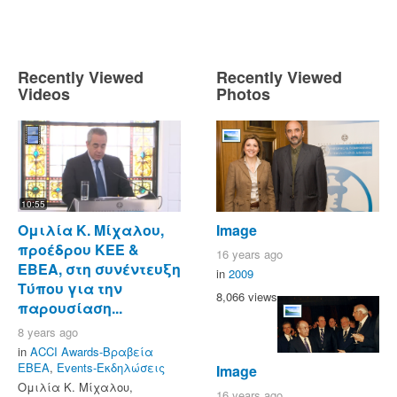
Recently Viewed
Recently Viewed
Videos
Photos
10:55
Ομιλία Κ. Μίχαλου,
Image
προέδρου ΚΕΕ &
16 years ago
ΕΒΕΑ, στη συνέντευξη
in
2009
Τύπου για την
8,066 views
παρουσίαση...
8 years ago
in
ACCI Awards-Βραβεία
ΕΒΕΑ
,
Events-Εκδηλώσεις
Image
Ομιλία Κ. Μίχαλου,
16 years ago