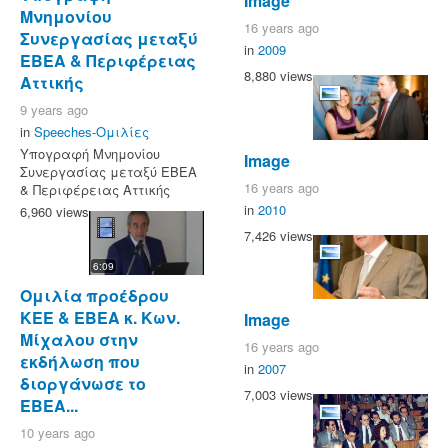
Image
Μνημονίου
16 years ago
Συνεργασίας μεταξύ
in
2009
ΕΒΕΑ & Περιφέρειας
8,880 views
Αττικής
9 years ago
in
Speeches-Ομιλίες
Υπογραφή Μνημονίου
Image
Συνεργασίας μεταξύ ΕΒΕΑ
16 years ago
& Περιφέρειας Αττικής
in
2010
6,960 views
7,426 views
6:09
Ομιλία προέδρου
ΚΕΕ & ΕΒΕΑ κ. Κων.
Image
Μίχαλου στην
16 years ago
εκδήλωση που
in
2007
διοργάνωσε το
7,003 views
ΕΒΕΑ...
10 years ago