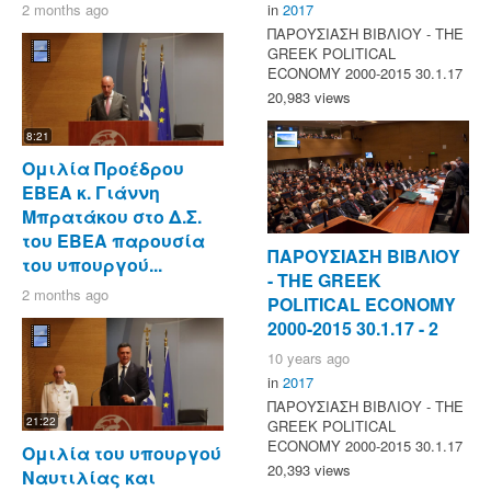
2 months ago
in
2017
ΠΑΡΟΥΣΙΑΣΗ ΒΙΒΛΙΟΥ - ΤΗΕ
GREEK POLITICAL
ECONOMY 2000-2015 30.1.17
20,983 views
8:21
Ομιλία Προέδρου
ΕΒΕΑ κ. Γιάννη
Μπρατάκου στο Δ.Σ.
του ΕΒΕΑ παρουσία
ΠΑΡΟΥΣΙΑΣΗ ΒΙΒΛΙΟΥ
του υπουργού...
- ΤΗΕ GREEK
2 months ago
POLITICAL ECONOMY
2000-2015 30.1.17 - 2
10 years ago
in
2017
ΠΑΡΟΥΣΙΑΣΗ ΒΙΒΛΙΟΥ - ΤΗΕ
21:22
GREEK POLITICAL
ECONOMY 2000-2015 30.1.17
Ομιλία του υπουργού
20,393 views
Ναυτιλίας και