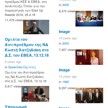
προέδρου ΚΕΕ & ΕΒΕΑ, στη
in
2005
συνέντευξη Τύπου για την
παρουσίαση των Start Up
8,470 views
Awards 2018, 25.4.18
11,479 views
Image
26:39
16 years ago
Ομιλία του
in
2003
Αντιπροέδρου της ΝΔ
Κωστή Χατζηδάκη στο
7,407 views
Δ.Σ. του ΕΒΕΑ, 13.12.18
8 years ago
in
Speeches-Ομιλίες
Image
Ομιλία του Αντιπροέδρου
14 years ago
της ΝΔ Κωστή Χατζηδάκη
στο Δ.Σ. του ΕΒΕΑ, 13.12.18
in
1982
5,917 views
9,297 views
3:26
Υπογραφή