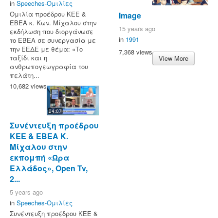
in
Speeches-Ομιλίες
Ομιλία προέδρου ΚΕΕ &
Image
ΕΒΕΑ κ. Κων. Μίχαλου στην
15 years ago
εκδήλωση που διοργάνωσε
in
1991
το ΕΒΕΑ σε συνεργασία με
την ΕΕΔΕ με θέμα: «Το
7,368 views
ταξίδι και η
View More
ανθρωπογεωγραφία του
πελάτη...
10,682 views
24:07
Συνέντευξη προέδρου
ΚΕΕ & ΕΒΕΑ Κ.
Μίχαλου στην
εκπομπή «Ώρα
Ελλάδος», Open Tv,
2...
5 years ago
in
Speeches-Ομιλίες
Συνέντευξη προέδρου ΚΕΕ &