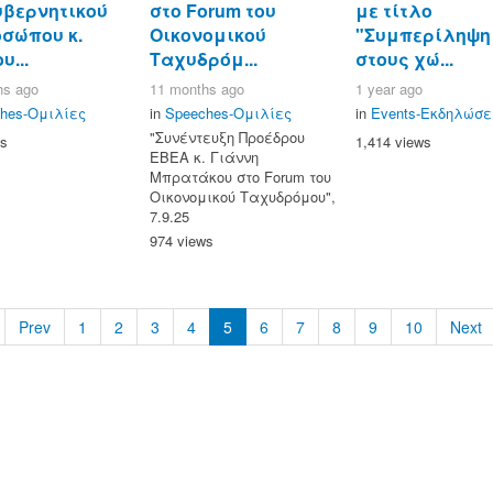
υβερνητικού
στο Forum του
με τίτλο
σώπου κ.
Οικονομικού
"Συμπερίληψη
υ...
Ταχυδρόμ...
στους χώ...
hs ago
11 months ago
1 year ago
hes-Ομιλίες
in
Speeches-Ομιλίες
in
Events-Εκδηλώσε
"Συνέντευξη Προέδρου
ws
1,414 views
ΕΒΕΑ κ. Γιάννη
Μπρατάκου στο Forum του
Οικονομικού Ταχυδρόμου",
7.9.25
974 views
Prev
1
2
3
4
5
6
7
8
9
10
Next