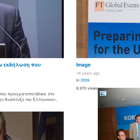
ν εκδήλωση που
Image
16 years ago
in
2009
8,970 views
που πραγματοποιήθηκε στο
την Ανάπτυξη του Ελληνικού»,