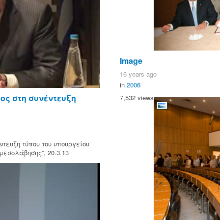
Image
16 years ago
in
2006
ος στη συνέντευξη
7,532 views
τευξη τύπου του υπουργείου
μεσολάβησης”, 20.3.13