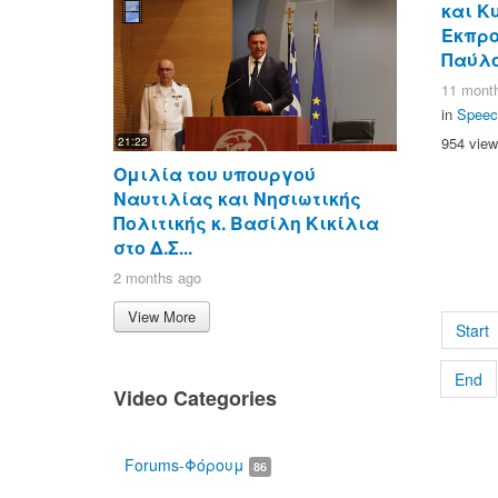
και Κ
Εκπρο
Παύλο
11 mont
in
Speec
954 vie
21:22
Ομιλία του υπουργού
Ναυτιλίας και Νησιωτικής
Πολιτικής κ. Βασίλη Κικίλια
στο Δ.Σ...
2 months ago
View More
Start
End
Video Categories
Forums-Φόρουμ
86