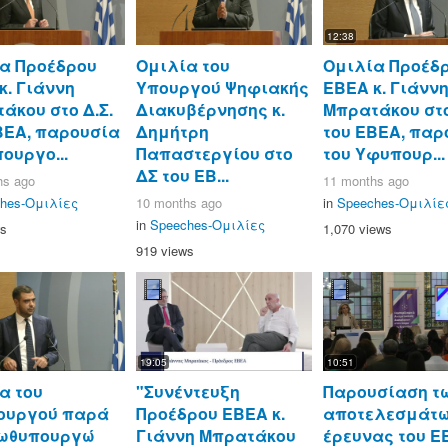
12:38
α Προέδρου
Ομιλία του
Ομιλία Προέδ
κ. Γιάννη
Υπουργού Ψηφιακής
ΕΒΕΑ κ. Γιάνν
άκου στο Δ.Σ.
Διακυβέρνησης κ.
Μπρατάκου στο
ΒΕΑ, παρουσία
Δημήτρη
του ΕΒΕΑ, παρ
ουργο...
Παπαστεργίου στο
του Υφυπουρ...
ΔΣ του ΕΒ...
hs ago
11 months ago
hes-Ομιλίες
10 months ago
in
Speeches-Ομιλίε
in
Speeches-Ομιλίες
ws
1,070 views
919 views
19:05
10:51
α του
"Συνέντευξη
Παρουσίαση τ
ουργού παρά
Προέδρου ΕΒΕΑ κ.
αποτελεσμάτω
ρωθυπουργώ
Γιάννη Μπρατάκου
έρευνας του Ε