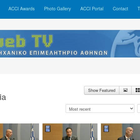
ACCI Awards
Photo Gallery
ACCI Portal
Contact
T
Show Featured
ia