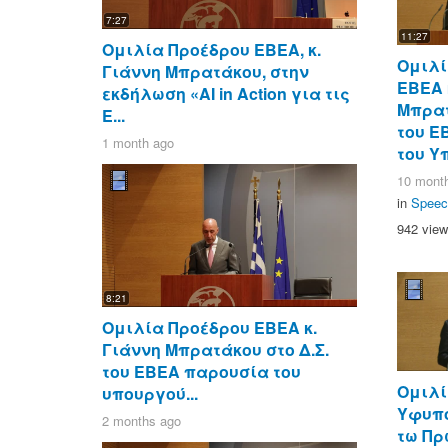
7:27
11:27
Ομιλία Προέδρου ΕΒΕΑ, κ.
Ομιλί
Γιάννη Μπρατάκου, στην
ΕΒΕΑ 
εκδήλωση «AI in Action για τις
Μπρατ
Ε...
του Ε
1 month ago
του Υπ
10 mont
in
Speec
942 vie
8:21
Ομιλία Προέδρου ΕΒΕΑ κ.
Γιάννη Μπρατάκου στο Δ.Σ.
του ΕΒΕΑ παρουσία του
Ομιλί
υπουργού...
Υφυπ
2 months ago
τω Π