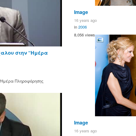
Image
16 years ago
in
2006
8,056 views
χαλου στην “Ημέρα
 “Ημέρα Πληροφόρησης
Image
16 years ago