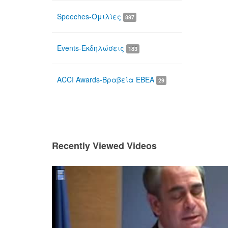
Speeches-Ομιλίες
897
Events-Εκδηλώσεις
183
ACCI Awards-Βραβεία ΕΒΕΑ
29
Recently Viewed Videos