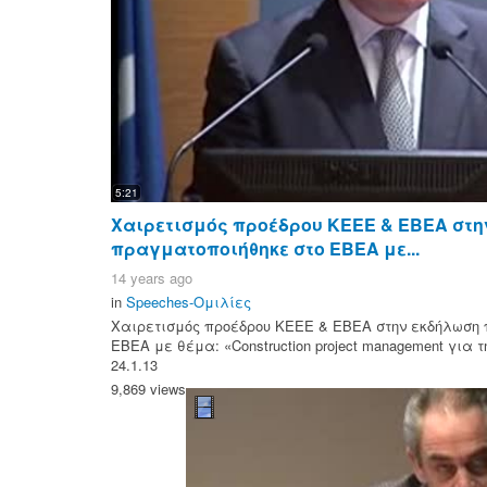
5:21
Χαιρετισμός προέδρου ΚΕΕΕ & EBEA στη
πραγματοποιήθηκε στο ΕΒΕΑ με...
14 years ago
in
Speeches-Ομιλίες
Χαιρετισμός προέδρου ΚΕΕΕ & EBEA στην εκδήλωση 
ΕΒΕΑ με θέμα: «Construction project management για 
24.1.13
9,869 views