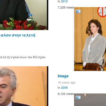
in
2010
7,229 views
χαλου στην τελετή
τελετή εγκαινίων του Κέντρου
Image
16 years ago
in
2006
9,123 views