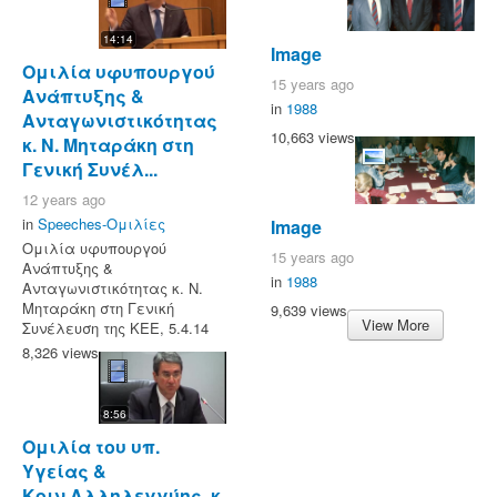
14:14
Image
Ομιλία υφυπουργού
15 years ago
Ανάπτυξης &
in
1988
Ανταγωνιστικότητας
10,663 views
κ. Ν. Μηταράκη στη
Γενική Συνέλ...
12 years ago
in
Speeches-Ομιλίες
Image
Ομιλία υφυπουργού
15 years ago
Ανάπτυξης &
in
1988
Ανταγωνιστικότητας κ. Ν.
Μηταράκη στη Γενική
9,639 views
View More
Συνέλευση της ΚΕΕ, 5.4.14
8,326 views
8:56
Ομιλία του υπ.
Υγείας &
Κοιν.Αλληλεγγύης, κ.