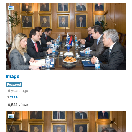
Image
Featured
16 years ago
in
2008
10,533 views