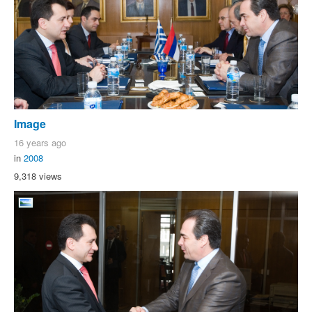
Image
16 years ago
in
2008
9,318 views