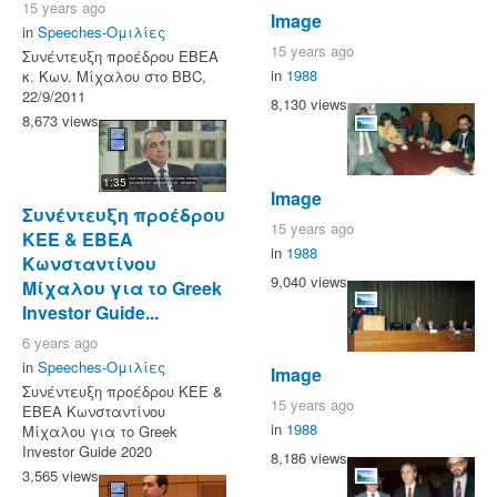
15 years ago
Image
in
Speeches-Ομιλίες
15 years ago
Συνέντευξη προέδρου ΕΒΕΑ
in
1988
κ. Κων. Μίχαλου στο BBC,
22/9/2011
8,130 views
8,673 views
1:35
Image
Συνέντευξη προέδρου
15 years ago
ΚΕΕ & ΕΒΕΑ
in
1988
Κωνσταντίνου
9,040 views
Μίχαλου για το Greek
Investor Guide...
6 years ago
in
Speeches-Ομιλίες
Image
Συνέντευξη προέδρου ΚΕΕ &
15 years ago
ΕΒΕΑ Κωνσταντίνου
in
1988
Μίχαλου για το Greek
Investor Guide 2020
8,186 views
3,565 views