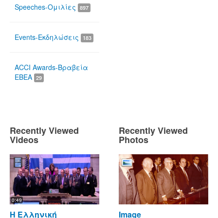
Speeches-Ομιλίες
897
Events-Εκδηλώσεις
183
ACCI Awards-Βραβεία
ΕΒΕΑ
29
Recently Viewed
Recently Viewed
Videos
Photos
0:49
Η Ελληνική
Image