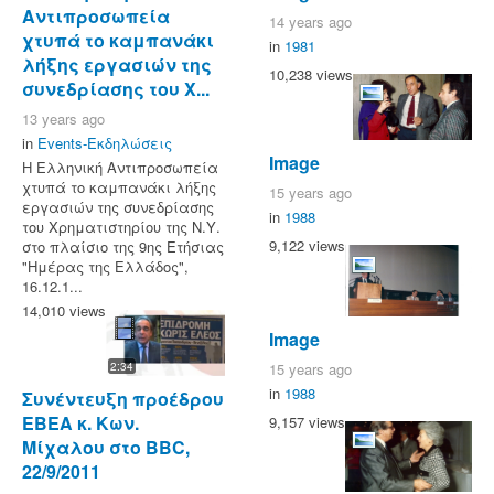
Αντιπροσωπεία
14 years ago
χτυπά το καμπανάκι
in
1981
λήξης εργασιών της
10,238 views
συνεδρίασης του Χ...
13 years ago
in
Events-Εκδηλώσεις
Image
Η Ελληνική Αντιπροσωπεία
χτυπά το καμπανάκι λήξης
15 years ago
εργασιών της συνεδρίασης
in
1988
του Χρηματιστηρίου της Ν.Υ.
9,122 views
στο πλαίσιο της 9ης Ετήσιας
"Ημέρας της Ελλάδος",
16.12.1...
14,010 views
Image
15 years ago
2:34
in
1988
Συνέντευξη προέδρου
ΕΒΕΑ κ. Κων.
9,157 views
Μίχαλου στο BBC,
22/9/2011