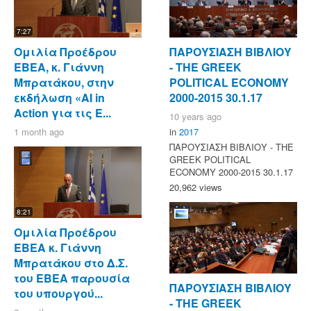
7:27
Ομιλία Προέδρου
ΠΑΡΟΥΣΙΑΣΗ ΒΙΒΛΙΟΥ
ΕΒΕΑ, κ. Γιάννη
- ΤΗΕ GREEK
Μπρατάκου, στην
POLITICAL ECONOMY
εκδήλωση «AI in
2000-2015 30.1.17
Action για τις Ε...
10 years ago
1 month ago
in
2017
ΠΑΡΟΥΣΙΑΣΗ ΒΙΒΛΙΟΥ - ΤΗΕ
GREEK POLITICAL
ECONOMY 2000-2015 30.1.17
20,962 views
8:21
Ομιλία Προέδρου
ΕΒΕΑ κ. Γιάννη
Μπρατάκου στο Δ.Σ.
του ΕΒΕΑ παρουσία
ΠΑΡΟΥΣΙΑΣΗ ΒΙΒΛΙΟΥ
του υπουργού...
- ΤΗΕ GREEK