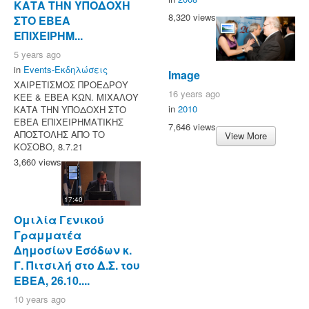
ΚΑΤΑ ΤΗΝ ΥΠΟΔΟΧΗ
8,320 views
ΣΤΟ ΕΒΕΑ
ΕΠΙΧΕΙΡΗΜ...
5 years ago
in
Events-Εκδηλώσεις
Image
ΧΑΙΡΕΤΙΣΜΟΣ ΠΡΟΕΔΡΟΥ
16 years ago
ΚΕΕ & ΕΒΕΑ ΚΩΝ. ΜΙΧΑΛΟΥ
in
2010
ΚΑΤΑ ΤΗΝ ΥΠΟΔΟΧΗ ΣΤΟ
ΕΒΕΑ ΕΠΙΧΕΙΡΗΜΑΤΙΚΗΣ
7,646 views
ΑΠΟΣΤΟΛΗΣ ΑΠΟ ΤΟ
View More
ΚΟΣΟΒΟ, 8.7.21
3,660 views
17:40
Ομιλία Γενικού
Γραμματέα
Δημοσίων Εσόδων κ.
Γ. Πιτσιλή στο Δ.Σ. του
ΕΒΕΑ, 26.10....
10 years ago