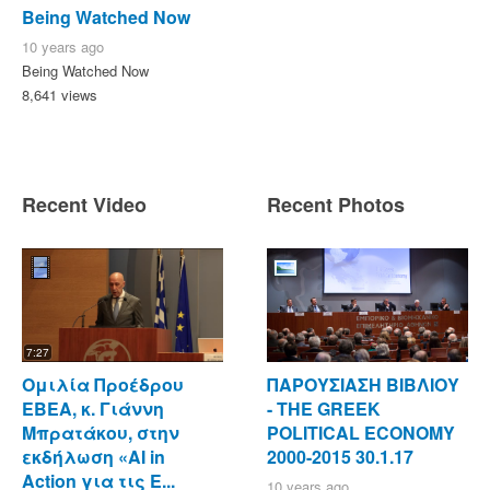
Being Watched Now
10 years ago
Being Watched Now
8,641 views
Recent Video
Recent Photos
7:27
Ομιλία Προέδρου
ΠΑΡΟΥΣΙΑΣΗ ΒΙΒΛΙΟΥ
ΕΒΕΑ, κ. Γιάννη
- ΤΗΕ GREEK
Μπρατάκου, στην
POLITICAL ECONOMY
εκδήλωση «AI in
2000-2015 30.1.17
Action για τις Ε...
10 years ago