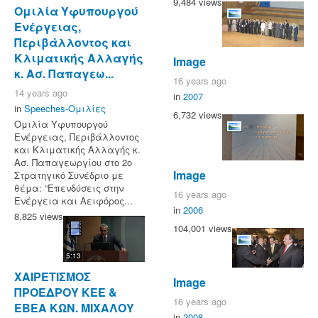
9,484 views
Ομιλία Υφυπουργού
Ενέργειας,
Περιβάλλοντος και
Κλιματικής Αλλαγής
Image
κ. Ασ. Παπαγεω...
16 years ago
14 years ago
in
2007
in
Speeches-Ομιλίες
6,732 views
Ομιλία Υφυπουργού
Ενέργειας, Περιβάλλοντος
και Κλιματικής Αλλαγής κ.
Ασ. Παπαγεωργίου στο 2ο
Image
Στρατηγικό Συνέδριο με
θέμα: “Επενδύσεις στην
16 years ago
Ενέργεια και Αειφόρος...
in
2006
8,825 views
104,001 views
5:13
ΧΑΙΡΕΤΙΣΜΟΣ
Image
ΠΡΟΕΔΡΟΥ ΚΕΕ &
16 years ago
ΕΒΕΑ ΚΩΝ. ΜΙΧΑΛΟΥ
in
2008