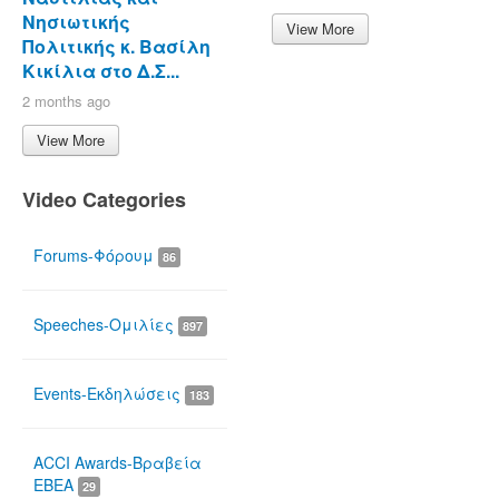
Νησιωτικής
View More
Πολιτικής κ. Βασίλη
Κικίλια στο Δ.Σ...
2 months ago
View More
Video Categories
Forums-Φόρουμ
86
Speeches-Ομιλίες
897
Events-Εκδηλώσεις
183
ACCI Awards-Βραβεία
ΕΒΕΑ
29