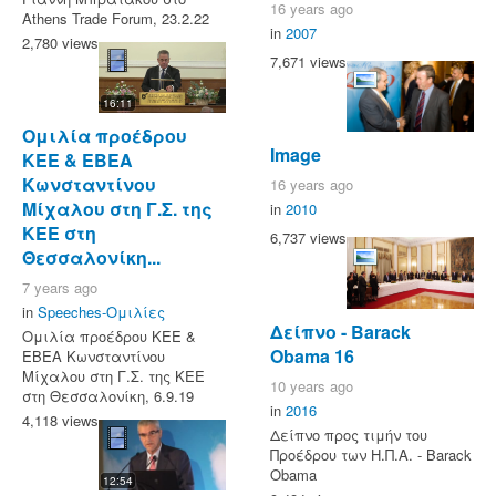
16 years ago
Athens Trade Forum, 23.2.22
in
2007
2,780 views
7,671 views
16:11
Ομιλία προέδρου
Image
ΚΕΕ & ΕΒΕΑ
Κωνσταντίνου
16 years ago
Μίχαλου στη Γ.Σ. της
in
2010
ΚΕΕ στη
6,737 views
Θεσσαλονίκη...
7 years ago
in
Speeches-Ομιλίες
Δείπνο - Barack
Ομιλία προέδρου ΚΕΕ &
Obama 16
ΕΒΕΑ Κωνσταντίνου
Μίχαλου στη Γ.Σ. της ΚΕΕ
10 years ago
στη Θεσσαλονίκη, 6.9.19
in
2016
4,118 views
Δείπνο προς τιμήν του
Προέδρου των Η.Π.Α. - Barack
Obama
12:54