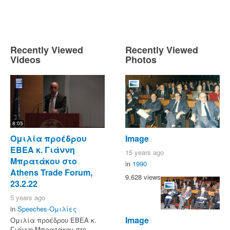
Recently Viewed
Recently Viewed
Videos
Photos
8:05
Ομιλία προέδρου
Image
ΕΒΕΑ κ. Γιάννη
15 years ago
Μπρατάκου στο
in
1990
Athens Trade Forum,
9,628 views
23.2.22
5 years ago
in
Speeches-Ομιλίες
Image
Ομιλία προέδρου ΕΒΕΑ κ.
Γιάννη Μπρατάκου στο