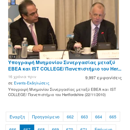
5:18
Υπογραφή Μνημονίου Συνεργασίας μεταξύ
ΕΒΕΑ και IST COLLEGE/ Πανεπιστήμιο του Her...
16 χρόνια πριν
9,997 εμφανίσεις
σε
Events-Εκδηλώσεις
Υπογραφή Μνημονίου Συνεργασίας μεταξύ ΕΒΕΑ και IST
COLLEGE/ Πανεπιστήμιο του Hertfordshire (22/11/2010)
Έναρξη
Προηγούμενο
662
663
664
665
666
667
668
669
670
671
Επόμενο