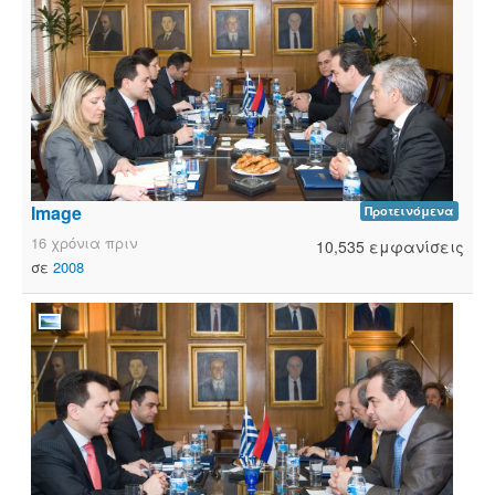
Image
Προτεινόμενα
16 χρόνια πριν
10,535 εμφανίσεις
σε
2008