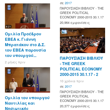
σε
2017
ΠΑΡΟΥΣΙΑΣΗ ΒΙΒΛΙΟΥ - ΤΗΕ
GREEK POLITICAL
ECONOMY 2000-2015 30.1.17
20,964 εμφανίσεις
8:21
Ομιλία Προέδρου
ΕΒΕΑ κ. Γιάννη
Μπρατάκου στο Δ.Σ.
του ΕΒΕΑ παρουσία
του υπουργού...
ΠΑΡΟΥΣΙΑΣΗ ΒΙΒΛΙΟΥ
2 μήνες πριν
- ΤΗΕ GREEK
POLITICAL ECONOMY
2000-2015 30.1.17 - 2
10 χρόνια πριν
σε
2017
21:22
ΠΑΡΟΥΣΙΑΣΗ ΒΙΒΛΙΟΥ - ΤΗΕ
GREEK POLITICAL
Ομιλία του υπουργού
ECONOMY 2000-2015 30.1.17
Ναυτιλίας και
20,377 εμφανίσεις
Νησιωτικής