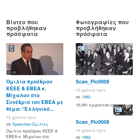
Βίντεο που
Φωτογραφίες που
προβλήθηκαν
προβλήθηκαν
πρόσφατα
πρόσφατα
11:23
Ομιλία προέδρου
Scan_Pic0009
KEEE & ΕΒΕΑ κ.
10 χρόνια πριν
Μίχαλου στο
σε
1962
Συνέδριο του ΕΒΕΑ με
15,091 εμφανίσεις
θέμα: “Ελληνικό...
13 χρόνια πριν
Scan_Pic0008
σε
Speeches-Ομιλίες
10 χρόνια πριν
Ομιλία προέδρου KEEE &
ΕΒΕΑ κ. Μίχαλου στο
σε
1962