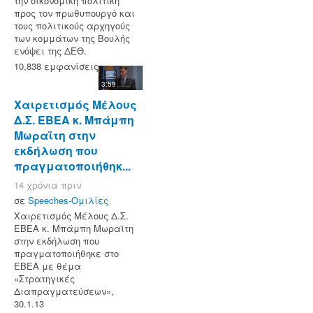
την οικονομική πολιτική
προς τον πρωθυπουργό και
τους πολιτικούς αρχηγούς
των κομμάτων της Βουλής
ενόψει της ΔΕΘ.
10,838 εμφανίσεις
3:59
Χαιρετισμός Μέλους
Δ.Σ. ΕΒΕΑ κ. Μπάμπη
Μωραϊτη στην
εκδήλωση που
πραγματοποιήθηκ...
14 χρόνια πριν
σε
Speeches-Ομιλίες
Χαιρετισμός Μέλους Δ.Σ.
ΕΒΕΑ κ. Μπάμπη Μωραϊτη
στην εκδήλωση που
πραγματοποιήθηκε στο
ΕΒΕΑ με θέμα
«Στρατηγικές
Διαπραγματεύσεων»,
30.1.13