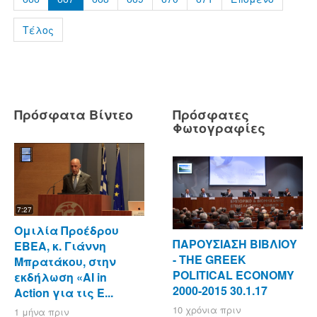
Τέλος
Πρόσφατα Βίντεο
Πρόσφατες
Φωτογραφίες
7:27
Ομιλία Προέδρου
ΠΑΡΟΥΣΙΑΣΗ ΒΙΒΛΙΟΥ
ΕΒΕΑ, κ. Γιάννη
- ΤΗΕ GREEK
Μπρατάκου, στην
POLITICAL ECONOMY
εκδήλωση «AI in
2000-2015 30.1.17
Action για τις Ε...
10 χρόνια πριν
1 μήνα πριν