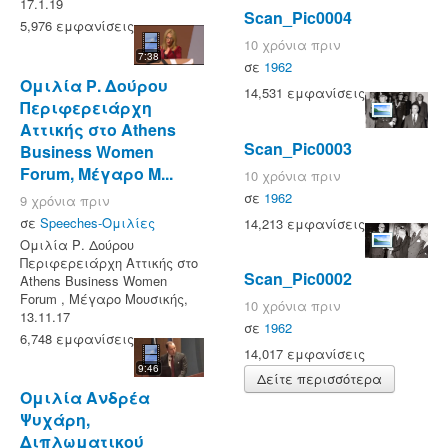
17.1.19
Scan_Pic0004
5,976 εμφανίσεις
10 χρόνια πριν
7:38
σε
1962
Ομιλία Ρ. Δούρου
14,531 εμφανίσεις
Περιφερειάρχη
Αττικής στο Athens
Scan_Pic0003
Business Women
Forum, Μέγαρο Μ...
10 χρόνια πριν
σε
1962
9 χρόνια πριν
σε
Speeches-Ομιλίες
14,213 εμφανίσεις
Ομιλία Ρ. Δούρου
Περιφερειάρχη Αττικής στο
Scan_Pic0002
Athens Business Women
Forum , Μέγαρο Μουσικής,
10 χρόνια πριν
13.11.17
σε
1962
6,748 εμφανίσεις
14,017 εμφανίσεις
9:46
Δείτε περισσότερα
Ομιλία Ανδρέα
Ψυχάρη,
Διπλωματικού