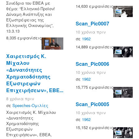
Συνέδριο του ΕΒΕΑ με
14,630 εμφανίσεις
θέμα: “Ελληνικό Προϊον!
Δύναμη Ανάπτυξης και
Εξωστρέφειας της
Scan_Pic0007
Ελληνικής Οικονομίας”,
13.3.13
10 χρόνια πριν
8,335 εμφανίσεις
σε
1962
14,889 εμφανίσεις
Χαιρετισμός Κ.
Μίχαλου
Scan_Pic0006
«Δυνατότητες
10 χρόνια πριν
Χρηματοδότησης
σε
1962
Εξωστρεφών
15,775 εμφανίσεις
Επιχειρήσεων», ΕΒΕ...
8 χρόνια πριν
Scan_Pic0005
σε
Speeches-Ομιλίες
Χαιρετισμός Κ. Μίχαλου
10 χρόνια πριν
«Δυνατότητες
σε
1962
Χρηματοδότησης
15,152 εμφανίσεις
Εξωστρεφών
Επιχειρήσεων», ΕΒΕΑ,