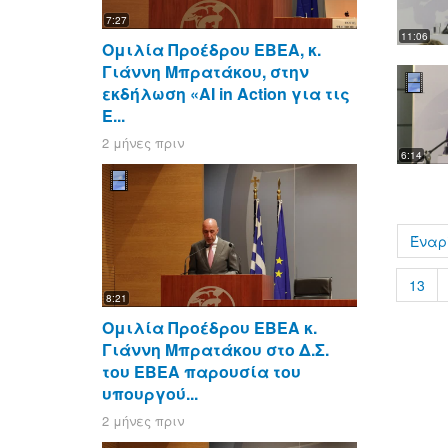
7:27
11:06
Ομιλία Προέδρου ΕΒΕΑ, κ.
Γιάννη Μπρατάκου, στην
εκδήλωση «AI in Action για τις
Ε...
2 μήνες πριν
6:14
Έναρ
13
8:21
Ομιλία Προέδρου ΕΒΕΑ κ.
Γιάννη Μπρατάκου στο Δ.Σ.
του ΕΒΕΑ παρουσία του
υπουργού...
2 μήνες πριν