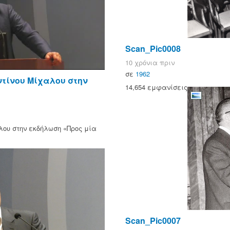
Scan_Pic0008
10 χρόνια πριν
σε
1962
ντίνου Μίχαλου στην
14,654 εμφανίσεις
λου στην εκδήλωση «Προς μία
Scan_Pic0007