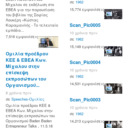
σε
1962
Μίχαλου σε εκδήλωση στο
15,774 εμφανίσεις
ΕΒΕΑ για την παρουσίαση
του βιβλίου της Σοφίας
Λουκέρη «Κώστας
Scan_Pic0005
Καραμανλής - Το τελευταίο
εμπόδιο...
10 χρόνια πριν
7,516 εμφανίσεις
σε
1962
21:34
15,149 εμφανίσεις
Ομιλία προέδρου
ΚΕΕ & ΕΒΕΑ Κων.
Scan_Pic0004
Μίχαλου στην
10 χρόνια πριν
επίσκεψη
σε
1962
εκπροσώπων του
14,531 εμφανίσεις
Οργανισμού...
8 χρόνια πριν
σε
Speeches-Ομιλίες
Scan_Pic0003
Ομιλία προέδρου ΚΕΕ &
10 χρόνια πριν
ΕΒΕΑ Κων. Μίχαλου στην
σε
1962
επίσκεψη εκπροσώπων του
Οργανισμού Baden Baden
14,213 εμφανίσεις
Entrepreneur Talks , 11.5.18