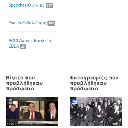
Speeches-Ομιλίες
897
Events-Εκδηλώσεις
183
ACCI Awards-Βραβεία
ΕΒΕΑ
29
Βίντεο που
Φωτογραφίες που
προβλήθηκαν
προβλήθηκαν
πρόσφατα
πρόσφατα
15:27