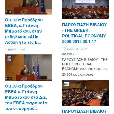
7:27
Ομιλία Προέδρου
ΠΑΡΟΥΣΙΑΣΗ ΒΙΒΛΙΟΥ
ΕΒΕΑ, κ. Γιάννη
- ΤΗΕ GREEK
Μπρατάκου, στην
POLITICAL ECONOMY
εκδήλωση «AI in
2000-2015 30.1.17
Action για τις Ε...
10 χρόνια πριν
1 μήνα πριν
σε
2017
ΠΑΡΟΥΣΙΑΣΗ ΒΙΒΛΙΟΥ - ΤΗΕ
GREEK POLITICAL
ECONOMY 2000-2015 30.1.17
20,964 εμφανίσεις
8:21
Ομιλία Προέδρου
ΕΒΕΑ κ. Γιάννη
Μπρατάκου στο Δ.Σ.
του ΕΒΕΑ παρουσία
του υπουργού...
ΠΑΡΟΥΣΙΑΣΗ ΒΙΒΛΙΟΥ