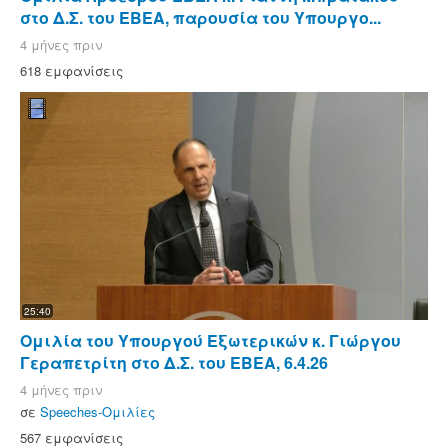
στο Δ.Σ. του ΕΒΕΑ, παρουσία του Υπουργο...
4 μήνες πριν
618 εμφανίσεις
25:40
Ομιλία του Υπουργού Εξωτερικών κ. Γιώργου
Γεραπετρίτη στο Δ.Σ. του ΕΒΕΑ, 6.4.26
4 μήνες πριν
σε
Speeches-Ομιλίες
567 εμφανίσεις