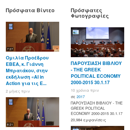
Πρόσφατα Βίντεο
Πρόσφατες
Φωτογραφίες
7:27
Ομιλία Προέδρου
ΠΑΡΟΥΣΙΑΣΗ ΒΙΒΛΙΟΥ
ΕΒΕΑ, κ. Γιάννη
- ΤΗΕ GREEK
Μπρατάκου, στην
POLITICAL ECONOMY
εκδήλωση «AI in
2000-2015 30.1.17
Action για τις Ε...
10 χρόνια πριν
2 μήνες πριν
σε
2017
ΠΑΡΟΥΣΙΑΣΗ ΒΙΒΛΙΟΥ - ΤΗΕ
GREEK POLITICAL
ECONOMY 2000-2015 30.1.17
20,984 εμφανίσεις
8:21