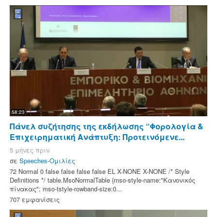
58:23
Πάνελ συζήτησης της εκδήλωσης “Φορολογία &
Επιχειρηματική Ανάπτυξη: Προτεινόμενε...
5 μήνες πριν
σε
Speeches-Ομιλίες
72 Normal 0 false false false false EL X-NONE X-NONE /* Style
Definitions */ table.MsoNormalTable {mso-style-name:"Κανονικός
πίνακας"; mso-tstyle-rowband-size:0...
707 εμφανίσεις