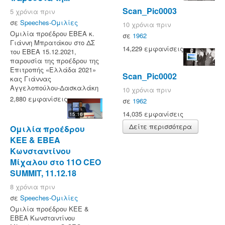
Scan_Pic0003
5 χρόνια πριν
σε
Speeches-Ομιλίες
10 χρόνια πριν
Ομιλία προέδρου ΕΒΕΑ κ.
σε
1962
Γιάννη Μπρατάκου στο ΔΣ
14,229 εμφανίσεις
του ΕΒΕΑ 15.12.2021,
παρουσία της προέδρου της
Επιτροπής «Ελλάδα 2021»
Scan_Pic0002
κας Γιάννας
Αγγελοπούλου-Δασκαλάκη
10 χρόνια πριν
2,880 εμφανίσεις
σε
1962
14,035 εμφανίσεις
15:16
Δείτε περισσότερα
Ομιλία προέδρου
ΚΕΕ & ΕΒΕΑ
Κωνσταντίνου
Μίχαλου στο 11Ο CEO
SUMMIT, 11.12.18
8 χρόνια πριν
σε
Speeches-Ομιλίες
Ομιλία προέδρου ΚΕΕ &
ΕΒΕΑ Κωνσταντίνου