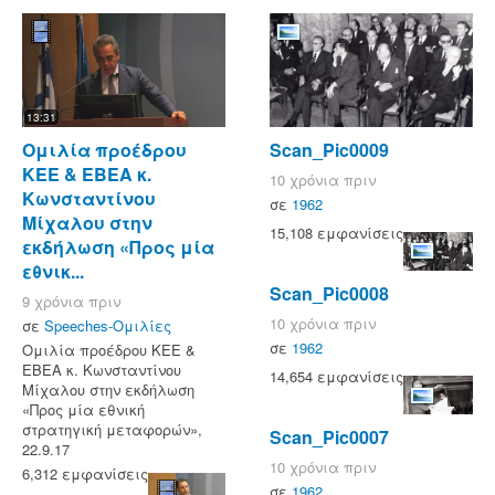
13:31
Ομιλία προέδρου
Scan_Pic0009
ΚΕΕ & ΕΒΕΑ κ.
10 χρόνια πριν
Κωνσταντίνου
σε
1962
Μίχαλου στην
15,108 εμφανίσεις
εκδήλωση «Προς μία
εθνικ...
Scan_Pic0008
9 χρόνια πριν
10 χρόνια πριν
σε
Speeches-Ομιλίες
σε
1962
Ομιλία προέδρου ΚΕΕ &
ΕΒΕΑ κ. Κωνσταντίνου
14,654 εμφανίσεις
Μίχαλου στην εκδήλωση
«Προς μία εθνική
στρατηγική μεταφορών»,
Scan_Pic0007
22.9.17
10 χρόνια πριν
6,312 εμφανίσεις
σε
1962