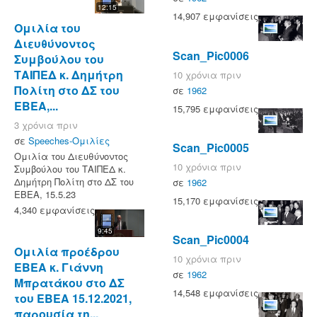
12:15
14,907 εμφανίσεις
Ομιλία του
Διευθύνοντος
Scan_Pic0006
Συμβούλου του
ΤΑΙΠΕΔ κ. Δημήτρη
10 χρόνια πριν
Πολίτη στο ΔΣ του
σε
1962
ΕΒΕΑ,...
15,795 εμφανίσεις
3 χρόνια πριν
σε
Speeches-Ομιλίες
Scan_Pic0005
Ομιλία του Διευθύνοντος
10 χρόνια πριν
Συμβούλου του ΤΑΙΠΕΔ κ.
Δημήτρη Πολίτη στο ΔΣ του
σε
1962
ΕΒΕΑ, 15.5.23
15,170 εμφανίσεις
4,340 εμφανίσεις
9:45
Scan_Pic0004
Ομιλία προέδρου
10 χρόνια πριν
ΕΒΕΑ κ. Γιάννη
σε
1962
Μπρατάκου στο ΔΣ
14,548 εμφανίσεις
του ΕΒΕΑ 15.12.2021,
παρουσία τη...