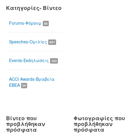
Κατηγορίες- Βίντεο
Forums-Φόρουμ
86
Speeches-Ομιλίες
897
Events-Εκδηλώσεις
183
ACCI Awards-Βραβεία
ΕΒΕΑ
29
Βίντεο που
Φωτογραφίες που
προβλήθηκαν
προβλήθηκαν
πρόσφατα
πρόσφατα