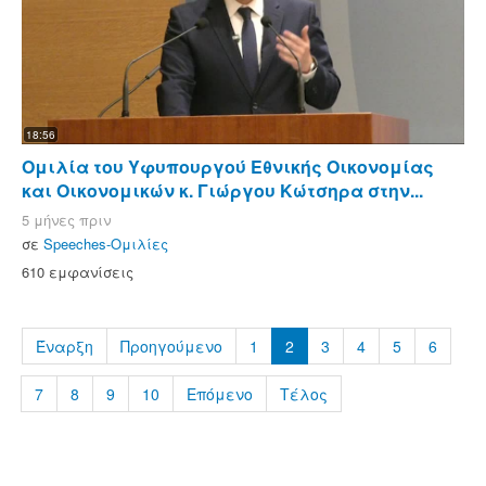
18:56
Ομιλία του Υφυπουργού Εθνικής Οικονομίας
και Οικονομικών κ. Γιώργου Κώτσηρα στην...
5 μήνες πριν
σε
Speeches-Ομιλίες
610 εμφανίσεις
Έναρξη
Προηγούμενο
1
2
3
4
5
6
7
8
9
10
Επόμενο
Τέλος