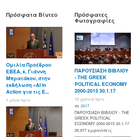
Πρόσφατα Βίντεο
Πρόσφατες
Φωτογραφίες
7:27
Ομιλία Προέδρου
ΠΑΡΟΥΣΙΑΣΗ ΒΙΒΛΙΟΥ
ΕΒΕΑ, κ. Γιάννη
- ΤΗΕ GREEK
Μπρατάκου, στην
POLITICAL ECONOMY
εκδήλωση «AI in
2000-2015 30.1.17
Action για τις Ε...
10 χρόνια πριν
1 μήνα πριν
σε
2017
ΠΑΡΟΥΣΙΑΣΗ ΒΙΒΛΙΟΥ - ΤΗΕ
GREEK POLITICAL
ECONOMY 2000-2015 30.1.17
20,977 εμφανίσεις
8:21