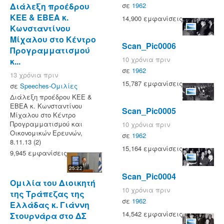
σε
1962
Διάλεξη προέδρου
ΚΕΕ & ΕΒΕΑ κ.
14,900 εμφανίσεις
Κωνσταντίνου
Μίχαλου στο Κέντρο
Scan_Pic0006
Προγραμματισμού
10 χρόνια πριν
κ...
σε
1962
13 χρόνια πριν
15,787 εμφανίσεις
σε
Speeches-Ομιλίες
Διάλεξη προέδρου ΚΕΕ &
ΕΒΕΑ κ. Κωνσταντίνου
Scan_Pic0005
Μίχαλου στο Κέντρο
Προγραμματισμού και
10 χρόνια πριν
Οικονομικών Ερευνών,
σε
1962
8.11.13 (2)
15,164 εμφανίσεις
9,945 εμφανίσεις
25:22
Scan_Pic0004
Ομιλία του Διοικητή
10 χρόνια πριν
της Τράπεζας της
σε
1962
Ελλάδας κ. Γιάννη
14,542 εμφανίσεις
Στουρνάρα στο ΔΣ