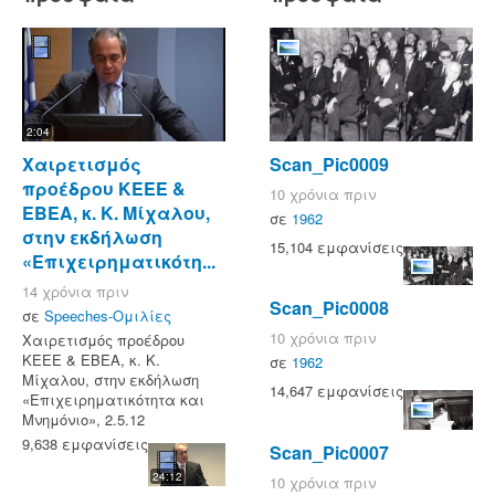
2:04
Χαιρετισμός
Scan_Pic0009
προέδρου ΚΕΕΕ &
10 χρόνια πριν
ΕΒΕΑ, κ. Κ. Μίχαλου,
σε
1962
στην εκδήλωση
15,104 εμφανίσεις
«Επιχειρηματικότη...
14 χρόνια πριν
Scan_Pic0008
σε
Speeches-Ομιλίες
10 χρόνια πριν
Χαιρετισμός προέδρου
ΚΕΕΕ & ΕΒΕΑ, κ. Κ.
σε
1962
Μίχαλου, στην εκδήλωση
14,647 εμφανίσεις
«Επιχειρηματικότητα και
Μνημόνιο», 2.5.12
9,638 εμφανίσεις
Scan_Pic0007
24:12
10 χρόνια πριν