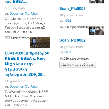
του ΕΒΕΑ...
6 μήνες πριν
Scan_Pic0003
σε
Speeches-Ομιλίες
10 χρόνια πριν
Ομιλία του Διοικητή της
σε
1962
Τράπεζας της Ελλάδας κ.
14,225 εμφανίσεις
Γιάννη Στουρνάρα στο ΔΣ
του ΕΒΕΑ, 28.1.26
602 εμφανίσεις
Scan_Pic0002
3:14
10 χρόνια πριν
σε
1962
Συνέντευξη προέδρου
KEEE & ΕΒΕΑ κ. Κων.
14,029 εμφανίσεις
Μίχαλου στην
Δείτε περισσότερα
γερμανική
τηλεόραση ZDF, 29...
14 χρόνια πριν
σε
Speeches-Ομιλίες
Συνέντευξη προέδρου KEEE
& ΕΒΕΑ κ. Κων. Μίχαλου
στην γερμανική τηλεόραση
ZDF, 29/5/2012