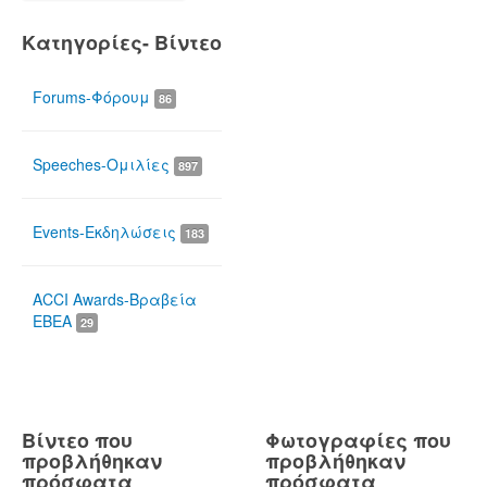
Κατηγορίες- Βίντεο
Forums-Φόρουμ
86
Speeches-Ομιλίες
897
Events-Εκδηλώσεις
183
ACCI Awards-Βραβεία
ΕΒΕΑ
29
Βίντεο που
Φωτογραφίες που
προβλήθηκαν
προβλήθηκαν
πρόσφατα
πρόσφατα