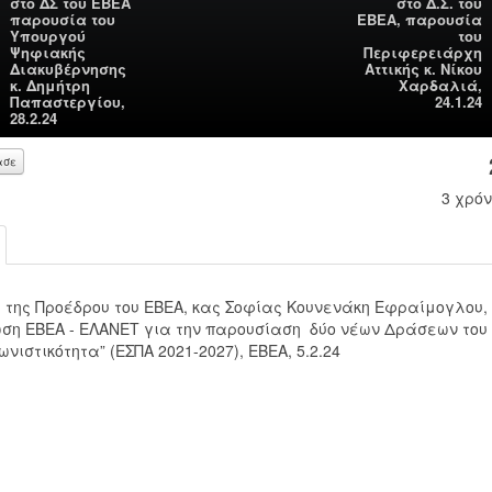
στο ΔΣ του ΕΒΕΑ
στο Δ.Σ. του
παρουσία του
ΕΒΕΑ, παρουσία
Υπουργού
του
Ψηφιακής
Περιφερειάρχη
Διακυβέρνησης
Αττικής κ. Νίκου
κ. Δημήτρη
Χαρδαλιά,
Παπαστεργίου,
24.1.24
28.2.24
ασε
3 χρόν
00:00
 της Προέδρου του ΕΒΕΑ, κας Σοφίας Κουνενάκη Εφραίμογλου,
ση ΕΒΕΑ - ΕΛΑΝΕΤ για την παρουσίαση δύο νέων Δράσεων του 
00:00
νιστικότητα” (ΕΣΠΑ 2021-2027), ΕΒΕΑ, 5.2.24
Use Up/Down Arrow keys to increase or decrease volume.