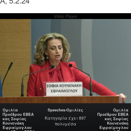
, 5.2.24
Video Player
Ομιλία
Speeches-Ομιλίες
Ομιλία
Προέδρου ΕΒΕΑ
Προέδρου ΕΒΕΑ
Κατηγορία
έχει 897
κας Σοφίας
κας Σοφίας
Κουνενάκη
Κουνενάκη
πολυμέσα
Εφραίμογλου
Εφραίμογλου