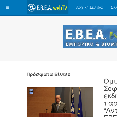
Αρχική Σελίδα
Συλ
Πρόσφατα Βίντεο
Ομι
Σοφ
εκδ
παρ
“Αν