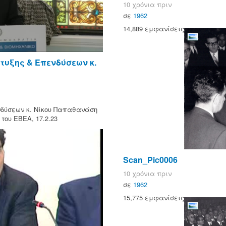
10 χρόνια πριν
σε
1962
14,889 εμφανίσεις
υξης & Επενδύσεων κ.
νδύσεων κ. Νίκου Παπαθανάση
 του ΕΒΕΑ, 17.2.23
Scan_Pic0006
10 χρόνια πριν
σε
1962
15,775 εμφανίσεις