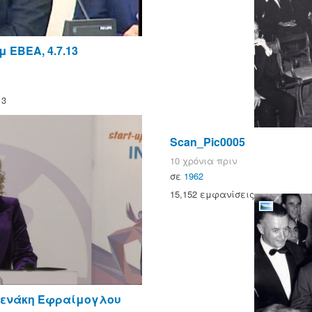
 ΕΒΕΑ, 4.7.13
13
Scan_Pic0005
10 χρόνια πριν
σε
1962
15,152 εμφανίσεις
νενάκη Εφραίμογλου