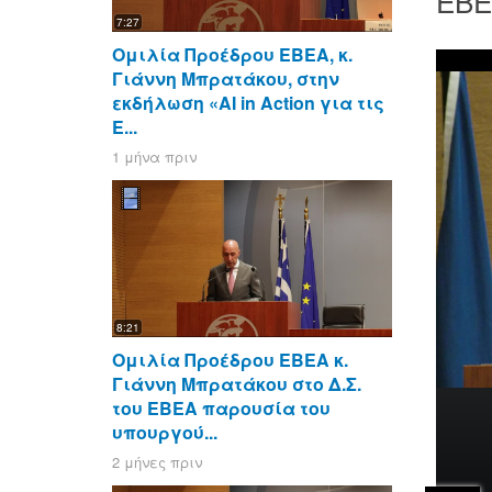
ΕΒΕΑ
7:27
Ομιλία Προέδρου ΕΒΕΑ, κ.
Γιάννη Μπρατάκου, στην
εκδήλωση «AI in Action για τις
Ε...
1 μήνα πριν
8:21
Ομιλία Προέδρου ΕΒΕΑ κ.
Γιάννη Μπρατάκου στο Δ.Σ.
του ΕΒΕΑ παρουσία του
υπουργού...
2 μήνες πριν