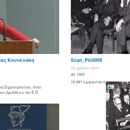
ίας Κουνενάκη
Scan_Pic0009
10 χρόνια πριν
σε
1962
15,091 εμφανίσεις
κη Εφραίμογλου, στην
ων Δράσεων του Ε.Π.