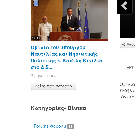
21:22
Μοίρ
Ομιλία του υπουργού
Ναυτιλίας και Νησιωτικής
Πολιτικής κ. Βασίλη Κικίλια
στο Δ.Σ...
ΠΕΡΊ
2 μήνες πριν
Ομιλία
Δείτε περισσότερα
00:00
εκδήλω
“Ανταγω
Κατηγορίες- Βίντεο
Forums-Φόρουμ
86