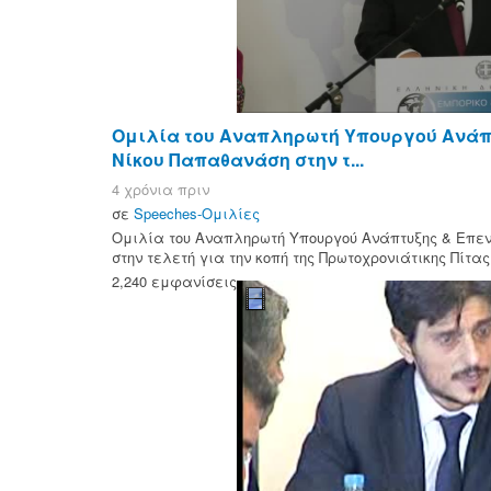
Ομιλία του Αναπληρωτή Υπουργού Ανάπτ
Νίκου Παπαθανάση στην τ...
4 χρόνια πριν
σε
Speeches-Ομιλίες
Ομιλία του Αναπληρωτή Υπουργού Ανάπτυξης & Επε
στην τελετή για την κοπή της Πρωτοχρονιάτικης Πίτας
2,240 εμφανίσεις