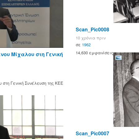
Scan_Pic0008
10 χρόνια πριν
σε
1962
14,630 εμφανίσεις
νου Μίχαλου στη Γενική
 στη Γενική Συνέλευση της ΚΕΕ
Scan_Pic0007