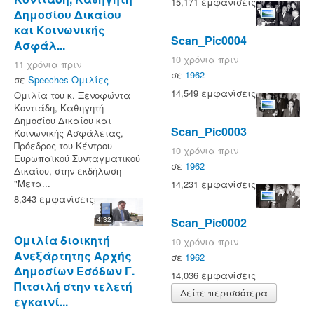
15,171 εμφανίσεις
Δημοσίου Δικαίου
και Κοινωνικής
Scan_Pic0004
Ασφάλ...
10 χρόνια πριν
11 χρόνια πριν
σε
1962
σε
Speeches-Ομιλίες
14,549 εμφανίσεις
Ομιλία του κ. Ξενοφώντα
Κοντιάδη, Καθηγητή
Δημοσίου Δικαίου και
Scan_Pic0003
Κοινωνικής Ασφάλειας,
Πρόεδρος του Κέντρου
10 χρόνια πριν
Ευρωπαϊκού Συνταγματικού
σε
1962
Δικαίου, στην εκδήλωση
"Μετα...
14,231 εμφανίσεις
8,343 εμφανίσεις
4:32
Scan_Pic0002
Ομιλία διοικητή
10 χρόνια πριν
Ανεξάρτητης Αρχής
σε
1962
Δημοσίων Εσόδων Γ.
14,036 εμφανίσεις
Πιτσιλή στην τελετή
Δείτε περισσότερα
εγκαινί...