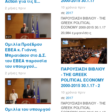
2000-2015 30.1.17
Action για τις Ε...
10 χρόνια πριν
2 μήνες πριν
σε
2017
ΠΑΡΟΥΣΙΑΣΗ ΒΙΒΛΙΟΥ - ΤΗΕ
GREEK POLITICAL
ECONOMY 2000-2015 30.1.17
20,984 εμφανίσεις
8:21
Ομιλία Προέδρου
ΕΒΕΑ κ. Γιάννη
Μπρατάκου στο Δ.Σ.
του ΕΒΕΑ παρουσία
του υπουργού...
ΠΑΡΟΥΣΙΑΣΗ ΒΙΒΛΙΟΥ
2 μήνες πριν
- ΤΗΕ GREEK
POLITICAL ECONOMY
2000-2015 30.1.17 - 2
10 χρόνια πριν
σε
2017
21:22
ΠΑΡΟΥΣΙΑΣΗ ΒΙΒΛΙΟΥ - ΤΗΕ
GREEK POLITICAL
Ομιλία του υπουργού