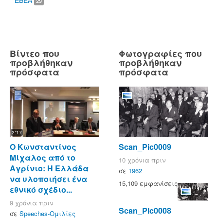
ΕΒΕΑ
29
Βίντεο που
Φωτογραφίες που
προβλήθηκαν
προβλήθηκαν
πρόσφατα
πρόσφατα
2:17
O Κωνσταντίνος
Scan_Pic0009
Μίχαλος από το
10 χρόνια πριν
Αγρίνιο: Η Ελλάδα
σε
1962
να υλοποιήσει ένα
15,109 εμφανίσεις
εθνικό σχέδιο...
9 χρόνια πριν
Scan_Pic0008
σε
Speeches-Ομιλίες