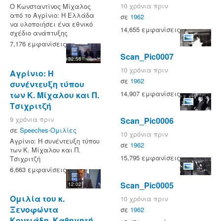
10 χρόνια πριν
O Κωνσταντίνος Μίχαλος
από το Αγρίνιο: Η Ελλάδα
σε
1962
να υλοποιήσει ένα εθνικό
14,655 εμφανίσεις
σχέδιο ανάπτυξης
7,176 εμφανίσεις
Scan_Pic0007
32:56
10 χρόνια πριν
Αγρίνιο: Η
σε
1962
συνέντευξη τύπου
14,907 εμφανίσεις
των Κ. Μίχαλου και Π.
Τσιχριτζή
9 χρόνια πριν
Scan_Pic0006
σε
Speeches-Ομιλίες
10 χρόνια πριν
Αγρίνιο: Η συνέντευξη τύπου
σε
1962
των Κ. Μίχαλου και Π.
15,795 εμφανίσεις
Τσιχριτζή
6,663 εμφανίσεις
Scan_Pic0005
12:02
Ομιλία του κ.
10 χρόνια πριν
Ξενοφώντα
σε
1962
Κοντιάδη, Καθηγητή