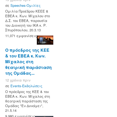
σε
Speeches-Ομιλίες
Ομιλία Προέδρου ΚΕΕΕ &
ΕΒΕΑ κ. Κων. Μίχαλου στο
Δ.Σ. του ΕΒΕΑ, παρουσία
του Διοικητή του ΙΚΑ κ. Ρ.
Σπυρόπουλου, 20.3.13
11,071 εμφανίσεις
11:05
Ο πρόεδρος της ΚΕΕ
& του ΕΒΕΑ κ. Κων.
Μίχαλος στη
θεατρική παράσταση
της Ομάδας...
12 χρόνια πριν
σε
Events-Εκδηλώσεις
Ο πρόεδρος της ΚΕΕ & του
ΕΒΕΑ κ. Κων. Μίχαλος στη
θεατρική παράσταση της
Ομάδας "Εν Δυνάμει",
21.5.14
9,980 εμφανίσεις