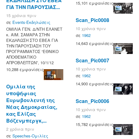
ΕΚΔΗΛΩΣΗ ΣΤΟ ΕΒΕΑ
15,101 εμφανίσεις
ΓΙΑ ΤΗΝ ΠΑΡΟΥΣΙΑΣ...
15 χρόνια πριν
Scan_Pic0008
σε
Events-Εκδηλώσεις
10 χρόνια πριν
ΟΜΙΛΙΑ ΓΕΝ. Δ/ΝΤΗ ΕΛΑΝΕΤ
κ. ΑΙΜ. ΣΑΜΑΡΑ ΣΤΗΝ
σε
1962
ΕΚΔΗΛΩΣΗ ΣΤΟ ΕΒΕΑ ΓΙΑ
14,643 εμφανίσεις
ΤΗΝ ΠΑΡΟΥΣΙΑΣΗ ΤΟΥ
ΠΡΟΓΡΑΜΜΑΤΟΣ “ΕΘΝΙΚΟ
ΑΠΟΘΕΜΑΤΙΚΟ
Scan_Pic0007
ΑΠΡΟΒΛΕΠΤΩΝ”, 10/1/12
10 χρόνια πριν
10,288 εμφανίσεις
σε
1962
11:08
14,900 εμφανίσεις
Ομιλία της
υποψήφιας
Ευρωβουλευτή της
Scan_Pic0006
Νέας Δημοκρατίας,
10 χρόνια πριν
κας Ελίζας
σε
1962
Βόζενμπεργκ,...
15,782 εμφανίσεις
2 χρόνια πριν
σε
Speeches-Ομιλίες