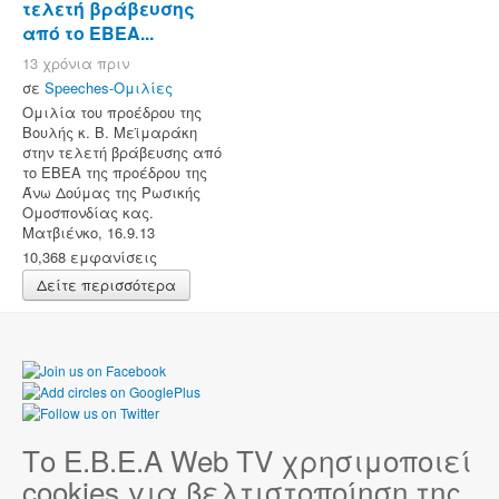
τελετή βράβευσης
από το ΕΒΕΑ...
13 χρόνια πριν
σε
Speeches-Ομιλίες
Ομιλία του προέδρου της
Βουλής κ. Β. Μεϊμαράκη
στην τελετή βράβευσης από
το ΕΒΕΑ της προέδρου της
Άνω Δούμας της Ρωσικής
Ομοσπονδίας κας.
Ματβιένκο, 16.9.13
10,368 εμφανίσεις
Δείτε περισσότερα
Το Ε.Β.Ε.Α Web TV χρησιμοποιεί
cookies για βελτιστοποίηση της