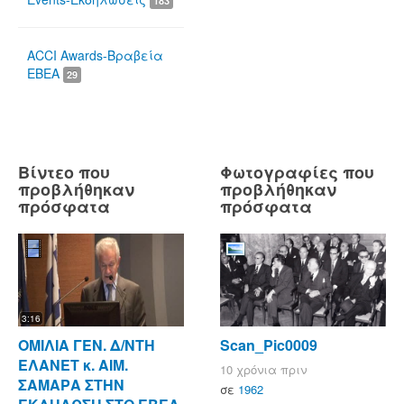
183
ACCI Awards-Βραβεία
ΕΒΕΑ
29
Βίντεο που
Φωτογραφίες που
προβλήθηκαν
προβλήθηκαν
πρόσφατα
πρόσφατα
3:16
ΟΜΙΛΙΑ ΓΕΝ. Δ/ΝΤΗ
Scan_Pic0009
ΕΛΑΝΕΤ κ. ΑΙΜ.
10 χρόνια πριν
ΣΑΜΑΡΑ ΣΤΗΝ
σε
1962