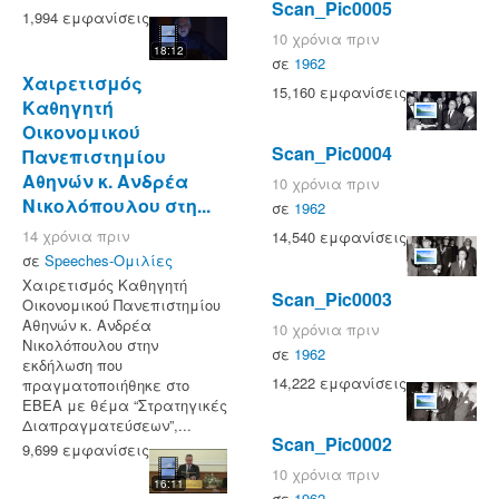
Scan_Pic0005
1,994 εμφανίσεις
10 χρόνια πριν
18:12
σε
1962
Χαιρετισμός
15,160 εμφανίσεις
Καθηγητή
Οικονομικού
Scan_Pic0004
Πανεπιστημίου
Αθηνών κ. Ανδρέα
10 χρόνια πριν
Νικολόπουλου στη...
σε
1962
14 χρόνια πριν
14,540 εμφανίσεις
σε
Speeches-Ομιλίες
Χαιρετισμός Καθηγητή
Scan_Pic0003
Οικονομικού Πανεπιστημίου
Αθηνών κ. Ανδρέα
10 χρόνια πριν
Νικολόπουλου στην
σε
1962
εκδήλωση που
14,222 εμφανίσεις
πραγματοποιήθηκε στο
ΕΒΕΑ με θέμα “Στρατηγικές
Διαπραγματεύσεων”,...
Scan_Pic0002
9,699 εμφανίσεις
10 χρόνια πριν
16:11
σε
1962