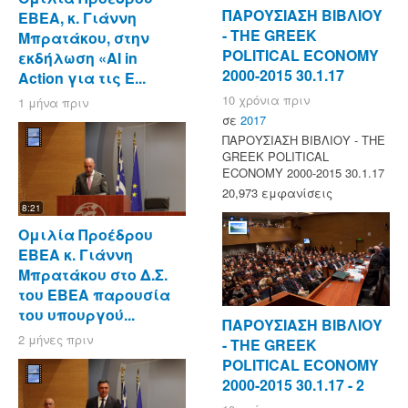
ΠΑΡΟΥΣΙΑΣΗ ΒΙΒΛΙΟΥ
ΕΒΕΑ, κ. Γιάννη
- ΤΗΕ GREEK
Μπρατάκου, στην
POLITICAL ECONOMY
εκδήλωση «AI in
2000-2015 30.1.17
Action για τις Ε...
10 χρόνια πριν
1 μήνα πριν
σε
2017
ΠΑΡΟΥΣΙΑΣΗ ΒΙΒΛΙΟΥ - ΤΗΕ
GREEK POLITICAL
ECONOMY 2000-2015 30.1.17
20,973 εμφανίσεις
8:21
Ομιλία Προέδρου
ΕΒΕΑ κ. Γιάννη
Μπρατάκου στο Δ.Σ.
του ΕΒΕΑ παρουσία
του υπουργού...
ΠΑΡΟΥΣΙΑΣΗ ΒΙΒΛΙΟΥ
2 μήνες πριν
- ΤΗΕ GREEK
POLITICAL ECONOMY
2000-2015 30.1.17 - 2