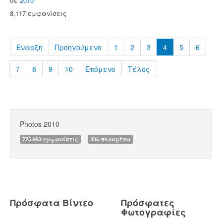
σε
2010
8,117 εμφανίσεις
Έναρξη
Προηγούμενο
1
2
3
4
5
6
7
8
9
10
Επόμενο
Τέλος
Photos 2010
725,983 εμφανίσεις
406 πολυμέσα
Πρόσφατα Βίντεο
Πρόσφατες
Φωτογραφίες