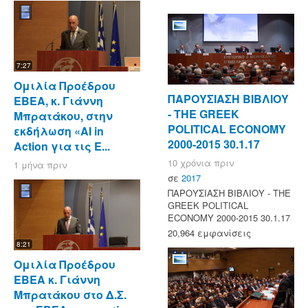
7:27
Ομιλία Προέδρου
ΠΑΡΟΥΣΙΑΣΗ ΒΙΒΛΙΟΥ
ΕΒΕΑ, κ. Γιάννη
- ΤΗΕ GREEK
Μπρατάκου, στην
POLITICAL ECONOMY
εκδήλωση «AI in
2000-2015 30.1.17
Action για τις Ε...
10 χρόνια πριν
1 μήνα πριν
σε
2017
ΠΑΡΟΥΣΙΑΣΗ ΒΙΒΛΙΟΥ - ΤΗΕ
GREEK POLITICAL
ECONOMY 2000-2015 30.1.17
20,964 εμφανίσεις
8:21
Ομιλία Προέδρου
ΕΒΕΑ κ. Γιάννη
Μπρατάκου στο Δ.Σ.