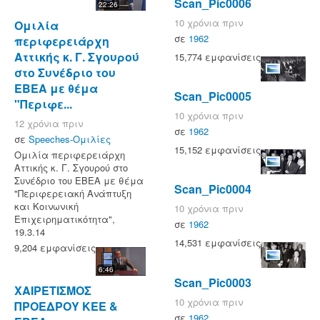
Scan_Pic0006
22:26
10 χρόνια πριν
Ομιλία
σε
1962
περιφερειάρχη
Αττικής κ. Γ. Σγουρού
15,774 εμφανίσεις
στο Συνέδριο του
ΕΒΕΑ με θέμα
Scan_Pic0005
"Περιφε...
10 χρόνια πριν
12 χρόνια πριν
σε
1962
σε
Speeches-Ομιλίες
15,152 εμφανίσεις
Ομιλία περιφερειάρχη
Αττικής κ. Γ. Σγουρού στο
Συνέδριο του ΕΒΕΑ με θέμα
Scan_Pic0004
"Περιφερειακή Ανάπτυξη
και Κοινωνική
10 χρόνια πριν
Επιχειρηματικότητα",
σε
1962
19.3.14
14,531 εμφανίσεις
9,204 εμφανίσεις
6:46
Scan_Pic0003
ΧΑΙΡΕΤΙΣΜΟΣ
10 χρόνια πριν
ΠΡΟΕΔΡΟΥ ΚΕΕ &
σε
1962