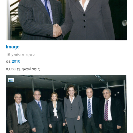
Image
15 χρόνια πριν
σε
2010
8,058 εμφανίσεις