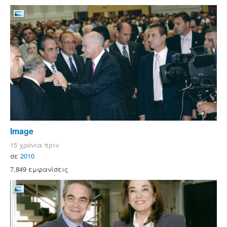
Image
15 χρόνια πριν
σε
2010
7,849 εμφανίσεις