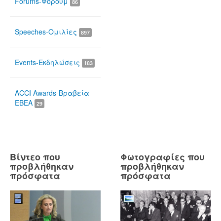
Forums-Φόρουμ
86
Speeches-Ομιλίες
897
Events-Εκδηλώσεις
183
ACCI Awards-Βραβεία
ΕΒΕΑ
29
Βίντεο που
Φωτογραφίες που
προβλήθηκαν
προβλήθηκαν
πρόσφατα
πρόσφατα