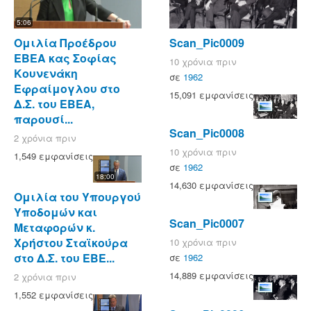
5:06
Ομιλία Προέδρου
Scan_Pic0009
ΕΒΕΑ κας Σοφίας
10 χρόνια πριν
Κουνενάκη
σε
1962
Εφραίμογλου στο
15,091 εμφανίσεις
Δ.Σ. του ΕΒΕΑ,
παρουσί...
Scan_Pic0008
2 χρόνια πριν
10 χρόνια πριν
1,549 εμφανίσεις
σε
1962
18:00
14,630 εμφανίσεις
Ομιλία του Υπουργού
Υποδομών και
Scan_Pic0007
Μεταφορών κ.
Χρήστου Σταϊκούρα
10 χρόνια πριν
στο Δ.Σ. του ΕΒΕ...
σε
1962
14,889 εμφανίσεις
2 χρόνια πριν
1,552 εμφανίσεις