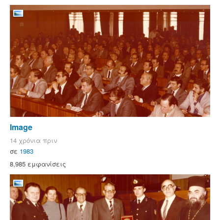
Image
14 χρόνια πριν
σε
1983
8,985 εμφανίσεις