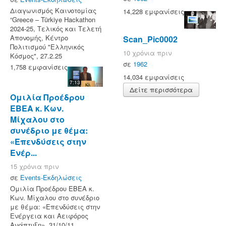
Διαγωνισμός Καινοτομίας
14,228 εμφανίσεις
“Greece – Türkiye Hackathon
2024-25, Τελικός και Τελετή
Απονομής, Κέντρο
Scan_Pic0002
Πολιτισμού "Ελληνικός
10 χρόνια πριν
Κόσμος", 27.2.25
σε
1962
1,758 εμφανίσεις
14,034 εμφανίσεις
7:13
Δείτε περισσότερα
Ομιλία Προέδρου
ΕΒΕΑ κ. Κων.
Μίχαλου στο
συνέδριο με θέμα:
«Επενδύσεις στην
Ενέρ...
15 χρόνια πριν
σε
Events-Εκδηλώσεις
Ομιλία Προέδρου ΕΒΕΑ κ.
Κων. Μίχαλου στο συνέδριο
με θέμα: «Επενδύσεις στην
Ενέργεια και Αειφόρος
Ανάπτυξη», 31/10/11