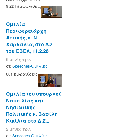
9,224 εμφανίσεις
21:52
Ομιλία
Περιφερειάρχη
Αττικής, κ. Ν.
Χαρδαλιά, στο Δ.Σ.
του ΕΒΕΑ, 11.2.26
6 μήνες πριν
σε
Speeches-Ομιλίες
601 εμφανίσεις
21:22
Ομιλία του υπουργού
Ναυτιλίας και
Νησιωτικής
Πολιτικής κ. Βασίλη
Κικίλια στο Δ.Σ...
2 μήνες πριν
σε
Speeches-Ομιλίες