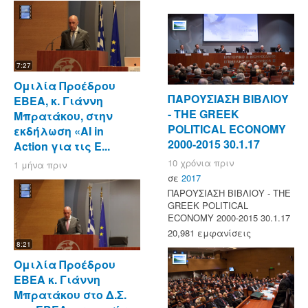
7:27
Ομιλία Προέδρου
ΠΑΡΟΥΣΙΑΣΗ ΒΙΒΛΙΟΥ
ΕΒΕΑ, κ. Γιάννη
- ΤΗΕ GREEK
Μπρατάκου, στην
POLITICAL ECONOMY
εκδήλωση «AI in
2000-2015 30.1.17
Action για τις Ε...
10 χρόνια πριν
1 μήνα πριν
σε
2017
ΠΑΡΟΥΣΙΑΣΗ ΒΙΒΛΙΟΥ - ΤΗΕ
GREEK POLITICAL
ECONOMY 2000-2015 30.1.17
20,981 εμφανίσεις
8:21
Ομιλία Προέδρου
ΕΒΕΑ κ. Γιάννη
Μπρατάκου στο Δ.Σ.