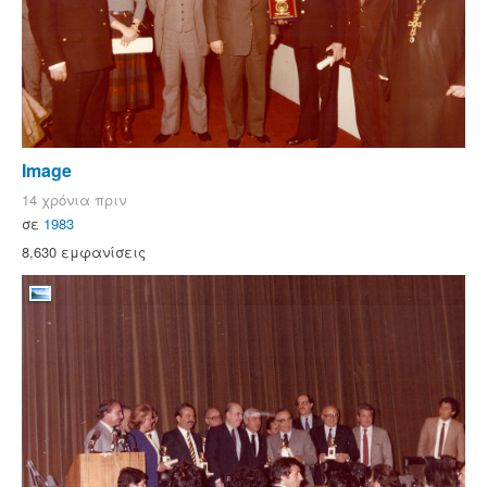
Image
14 χρόνια πριν
σε
1983
8,630 εμφανίσεις