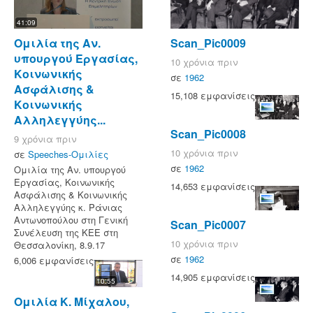
41:09
Ομιλία της Αν.
Scan_Pic0009
υπουργού Εργασίας,
10 χρόνια πριν
Κοινωνικής
σε
1962
Ασφάλισης &
15,108 εμφανίσεις
Κοινωνικής
Αλληλεγγύης...
Scan_Pic0008
9 χρόνια πριν
10 χρόνια πριν
σε
Speeches-Ομιλίες
σε
1962
Ομιλία της Αν. υπουργού
Εργασίας, Κοινωνικής
14,653 εμφανίσεις
Ασφάλισης & Κοινωνικής
Αλληλεγγύης κ. Ράνιας
Αντωνοπούλου στη Γενική
Scan_Pic0007
Συνέλευση της ΚΕΕ στη
10 χρόνια πριν
Θεσσαλονίκη, 8.9.17
σε
1962
6,006 εμφανίσεις
14,905 εμφανίσεις
10:55
Ομιλία Κ. Μίχαλου,