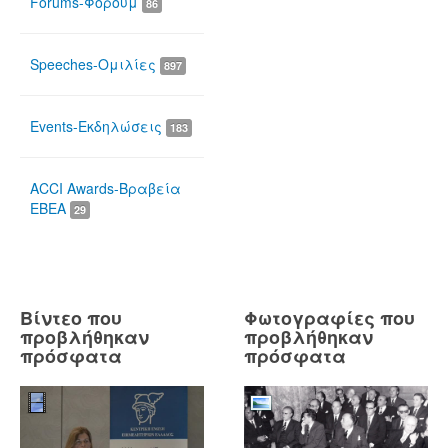
Forums-Φόρουμ
86
Speeches-Ομιλίες
897
Events-Εκδηλώσεις
183
ACCI Awards-Βραβεία
ΕΒΕΑ
29
Βίντεο που
Φωτογραφίες που
προβλήθηκαν
προβλήθηκαν
πρόσφατα
πρόσφατα