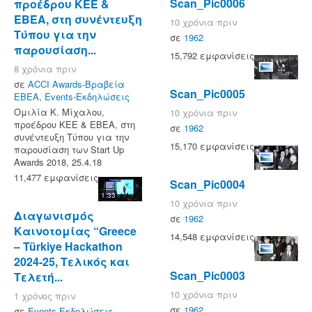
Scan_Pic0006
προέδρου ΚΕΕ &
ΕΒΕΑ, στη συνέντευξη
10 χρόνια πριν
Τύπου για την
σε
1962
παρουσίαση...
15,792 εμφανίσεις
8 χρόνια πριν
σε
ACCI Awards-Βραβεία
Scan_Pic0005
ΕΒΕΑ
,
Events-Εκδηλώσεις
Ομιλία Κ. Μίχαλου,
10 χρόνια πριν
προέδρου ΚΕΕ & ΕΒΕΑ, στη
σε
1962
συνέντευξη Τύπου για την
15,170 εμφανίσεις
παρουσίαση των Start Up
Awards 2018, 25.4.18
11,477 εμφανίσεις
Scan_Pic0004
1:33
10 χρόνια πριν
Διαγωνισμός
σε
1962
Καινοτομίας “Greece
14,548 εμφανίσεις
– Türkiye Hackathon
2024-25, Τελικός και
Scan_Pic0003
Τελετή...
10 χρόνια πριν
1 χρόνος πριν
σε
1962
σε
Events-Εκδηλώσεις