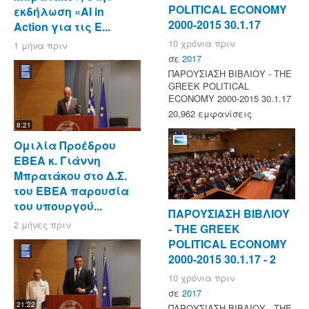
POLITICAL ECONOMY
εκδήλωση «AI in
2000-2015 30.1.17
Action για τις Ε...
10 χρόνια πριν
1 μήνα πριν
σε
2017
ΠΑΡΟΥΣΙΑΣΗ ΒΙΒΛΙΟΥ - ΤΗΕ
GREEK POLITICAL
ECONOMY 2000-2015 30.1.17
20,962 εμφανίσεις
8:21
Ομιλία Προέδρου
ΕΒΕΑ κ. Γιάννη
Μπρατάκου στο Δ.Σ.
του ΕΒΕΑ παρουσία
του υπουργού...
ΠΑΡΟΥΣΙΑΣΗ ΒΙΒΛΙΟΥ
2 μήνες πριν
- ΤΗΕ GREEK
POLITICAL ECONOMY
2000-2015 30.1.17 - 2
10 χρόνια πριν
σε
2017
21:22
ΠΑΡΟΥΣΙΑΣΗ ΒΙΒΛΙΟΥ - ΤΗΕ