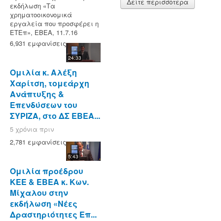
Δείτε περισσότερα
εκδήλωση «Τα
χρηματοοικονομικά
εργαλεία που προσφέρει η
ΕΤΕπ», ΕΒΕΑ, 11.7.16
6,931 εμφανίσεις
24:33
Ομιλία κ. Αλέξη
Χαρίτση, τομεάρχη
Ανάπτυξης &
Επενδύσεων του
ΣΥΡΙΖΑ, στο ΔΣ ΕΒΕΑ...
5 χρόνια πριν
2,781 εμφανίσεις
5:43
Ομιλία προέδρου
ΚΕΕ & ΕΒΕΑ κ. Κων.
Μίχαλου στην
εκδήλωση «Νέες
Δραστηριότητες Επ...