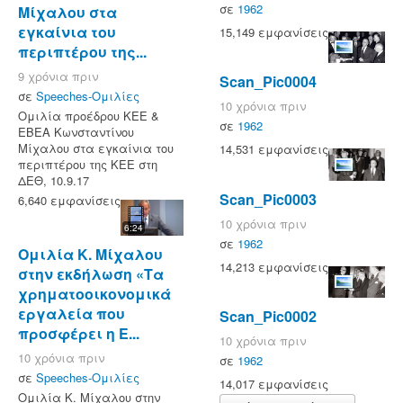
σε
1962
Μίχαλου στα
εγκαίνια του
15,149 εμφανίσεις
περιπτέρου της...
9 χρόνια πριν
Scan_Pic0004
σε
Speeches-Ομιλίες
10 χρόνια πριν
Ομιλία προέδρου ΚΕΕ &
σε
1962
ΕΒΕΑ Κωνσταντίνου
Μίχαλου στα εγκαίνια του
14,531 εμφανίσεις
περιπτέρου της ΚΕΕ στη
ΔΕΘ, 10.9.17
Scan_Pic0003
6,640 εμφανίσεις
10 χρόνια πριν
6:24
σε
1962
Ομιλία Κ. Μίχαλου
14,213 εμφανίσεις
στην εκδήλωση «Τα
χρηματοοικονομικά
εργαλεία που
Scan_Pic0002
προσφέρει η Ε...
10 χρόνια πριν
10 χρόνια πριν
σε
1962
σε
Speeches-Ομιλίες
14,017 εμφανίσεις
Ομιλία Κ. Μίχαλου στην