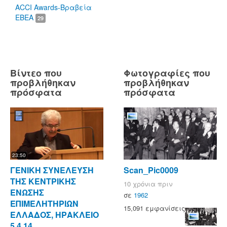
ACCI Awards-Βραβεία
ΕΒΕΑ
29
Βίντεο που
Φωτογραφίες που
προβλήθηκαν
προβλήθηκαν
πρόσφατα
πρόσφατα
23:50
ΓΕΝΙΚΗ ΣΥΝΕΛΕΥΣΗ
Scan_Pic0009
ΤΗΣ ΚΕΝΤΡΙΚΗΣ
10 χρόνια πριν
ΕΝΩΣΗΣ
σε
1962
ΕΠΙΜΕΛΗΤΗΡΙΩΝ
15,091 εμφανίσεις
ΕΛΛΑΔΟΣ, ΗΡΑΚΛΕΙΟ
5.4.14