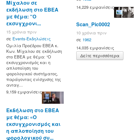
Μίχαλου σε
14,229 εμφανίσεις
εκδήλωση στο ΕΒΕΑ
με θέμα: “Ο
εκσυγχρονι...
Scan_Pic0002
15 χρόνια πριν
10 χρόνια πριν
σε
Events-Εκδηλώσεις
σε
1962
Ομιλία Προέδρου ΕΒΕΑ κ.
14,035 εμφανίσεις
Κων. Μίχαλου σε εκδήλωση
Δείτε περισσότερα
στο ΕΒΕΑ με θέμα: “Ο
εκσυγχρονισμός και η
απλοποίηση του
φορολογικού συστήματος,
παράγοντας ενίσχυσης της
ανταγ...
9,159 εμφανίσεις
31:21
Eκδήλωση στο ΕΒΕΑ
με θέμα: «Ο
εκσυγχρονισμός και
η απλοποίηση του
φορολογικού συ...