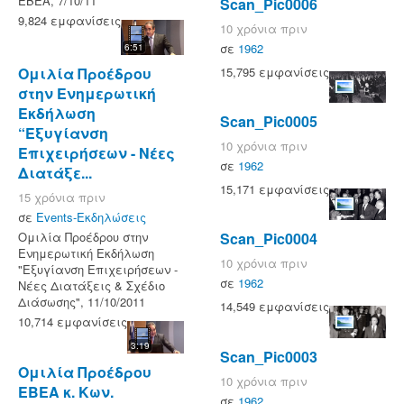
ΕΒΕΑ, 7/10/11
Scan_Pic0006
9,824 εμφανίσεις
10 χρόνια πριν
σε
1962
6:51
15,795 εμφανίσεις
Ομιλία Προέδρου
στην Ενημερωτική
Εκδήλωση
Scan_Pic0005
“Εξυγίανση
10 χρόνια πριν
Επιχειρήσεων - Νέες
σε
1962
Διατάξε...
15,171 εμφανίσεις
15 χρόνια πριν
σε
Events-Εκδηλώσεις
Scan_Pic0004
Ομιλία Προέδρου στην
Ενημερωτική Εκδήλωση
10 χρόνια πριν
"Εξυγίανση Επιχειρήσεων -
σε
1962
Νέες Διατάξεις & Σχέδιο
Διάσωσης", 11/10/2011
14,549 εμφανίσεις
10,714 εμφανίσεις
3:19
Scan_Pic0003
Ομιλία Προέδρου
10 χρόνια πριν
ΕΒΕΑ κ. Κων.
σε
1962