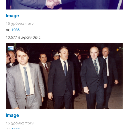
Image
15 χρόνια πριν
σε
1986
10,577 εμφανίσεις
Image
15 χρόνια πριν