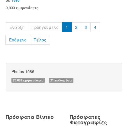
σε
1986
9,933 εμφανίσεις
Έναρξη
Προηγούμενο
1
2
3
4
Επόμενο
Τέλος
Photos 1986
75,882 εμφανίσεις
21 πολυμέσα
Πρόσφατα Βίντεο
Πρόσφατες
Φωτογραφίες