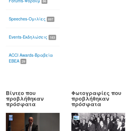
Forums-Φόρουμ
86
Speeches-Ομιλίες
897
Events-Εκδηλώσεις
183
ACCI Awards-Βραβεία
ΕΒΕΑ
29
Βίντεο που
Φωτογραφίες που
προβλήθηκαν
προβλήθηκαν
πρόσφατα
πρόσφατα