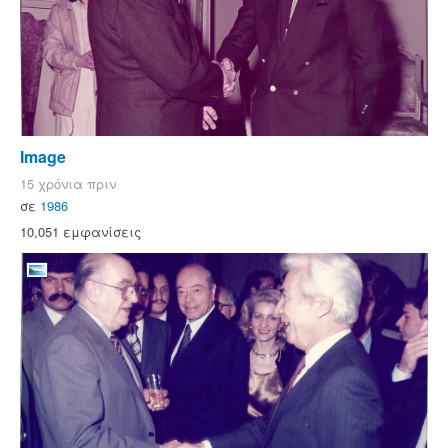
Image
15 χρόνια πριν
σε
1986
10,051 εμφανίσεις