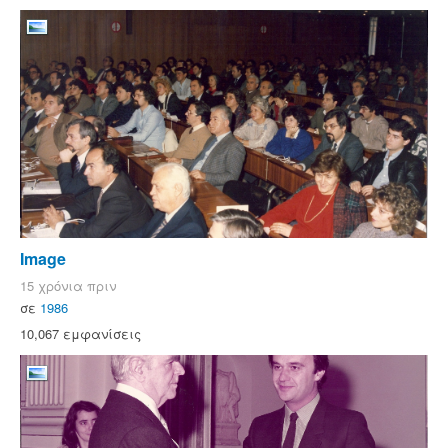
Image
15 χρόνια πριν
σε
1986
10,067 εμφανίσεις