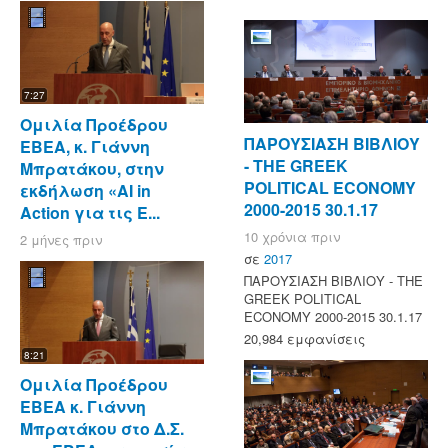
7:27
Ομιλία Προέδρου
ΠΑΡΟΥΣΙΑΣΗ ΒΙΒΛΙΟΥ
ΕΒΕΑ, κ. Γιάννη
- ΤΗΕ GREEK
Μπρατάκου, στην
POLITICAL ECONOMY
εκδήλωση «AI in
2000-2015 30.1.17
Action για τις Ε...
10 χρόνια πριν
2 μήνες πριν
σε
2017
ΠΑΡΟΥΣΙΑΣΗ ΒΙΒΛΙΟΥ - ΤΗΕ
GREEK POLITICAL
ECONOMY 2000-2015 30.1.17
20,984 εμφανίσεις
8:21
Ομιλία Προέδρου
ΕΒΕΑ κ. Γιάννη
Μπρατάκου στο Δ.Σ.