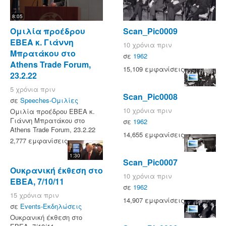
8:05
Ομιλία προέδρου
Scan_Pic0009
ΕΒΕΑ κ. Γιάννη
10 χρόνια πριν
Μπρατάκου στο
σε
1962
Athens Trade Forum,
15,109 εμφανίσεις
23.2.22
5 χρόνια πριν
Scan_Pic0008
σε
Speeches-Ομιλίες
10 χρόνια πριν
Ομιλία προέδρου ΕΒΕΑ κ.
Γιάννη Μπρατάκου στο
σε
1962
Athens Trade Forum, 23.2.22
14,655 εμφανίσεις
2,777 εμφανίσεις
1:30
Scan_Pic0007
Ουκρανική έκθεση στο
10 χρόνια πριν
ΕΒΕΑ, 7/10/11
σε
1962
15 χρόνια πριν
14,907 εμφανίσεις
σε
Events-Εκδηλώσεις
Ουκρανική έκθεση στο