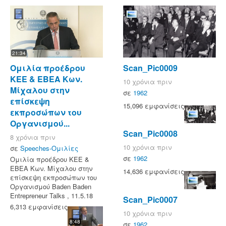
21:34
Ομιλία προέδρου
Scan_Pic0009
ΚΕΕ & ΕΒΕΑ Κων.
10 χρόνια πριν
Μίχαλου στην
σε
1962
επίσκεψη
15,096 εμφανίσεις
εκπροσώπων του
Οργανισμού...
Scan_Pic0008
8 χρόνια πριν
10 χρόνια πριν
σε
Speeches-Ομιλίες
σε
1962
Ομιλία προέδρου ΚΕΕ &
ΕΒΕΑ Κων. Μίχαλου στην
14,636 εμφανίσεις
επίσκεψη εκπροσώπων του
Οργανισμού Baden Baden
Entrepreneur Talks , 11.5.18
Scan_Pic0007
6,313 εμφανίσεις
10 χρόνια πριν
8:48
σε
1962