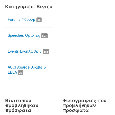
Κατηγορίες- Βίντεο
Forums-Φόρουμ
86
Speeches-Ομιλίες
897
Events-Εκδηλώσεις
183
ACCI Awards-Βραβεία
ΕΒΕΑ
29
Βίντεο που
Φωτογραφίες που
προβλήθηκαν
προβλήθηκαν
πρόσφατα
πρόσφατα