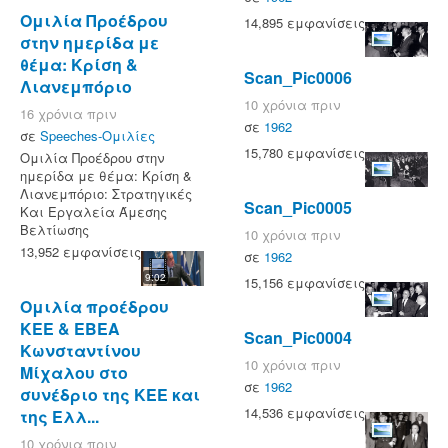
Ομιλία Προέδρου
14,895 εμφανίσεις
στην ημερίδα με
θέμα: Κρίση &
Scan_Pic0006
Λιανεμπόριο
10 χρόνια πριν
16 χρόνια πριν
σε
1962
σε
Speeches-Ομιλίες
15,780 εμφανίσεις
Ομιλία Προέδρου στην
ημερίδα με θέμα: Κρίση &
Λιανεμπόριο: Στρατηγικές
Scan_Pic0005
Και Εργαλεία Άμεσης
Βελτίωσης
10 χρόνια πριν
13,952 εμφανίσεις
σε
1962
9:02
15,156 εμφανίσεις
Ομιλία προέδρου
ΚΕΕ & ΕΒΕΑ
Scan_Pic0004
Κωνσταντίνου
10 χρόνια πριν
Μίχαλου στο
σε
1962
συνέδριο της ΚΕΕ και
14,536 εμφανίσεις
της Ελλ...
10 χρόνια πριν