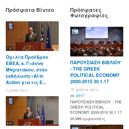
Πρόσφατα Βίντεο
Πρόσφατες
Φωτογραφίες
7:27
Ομιλία Προέδρου
ΠΑΡΟΥΣΙΑΣΗ ΒΙΒΛΙΟΥ
ΕΒΕΑ, κ. Γιάννη
- ΤΗΕ GREEK
Μπρατάκου, στην
POLITICAL ECONOMY
εκδήλωση «AI in
2000-2015 30.1.17
Action για τις Ε...
10 χρόνια πριν
1 μήνα πριν
σε
2017
ΠΑΡΟΥΣΙΑΣΗ ΒΙΒΛΙΟΥ - ΤΗΕ
GREEK POLITICAL
ECONOMY 2000-2015 30.1.17
20,969 εμφανίσεις
8:21