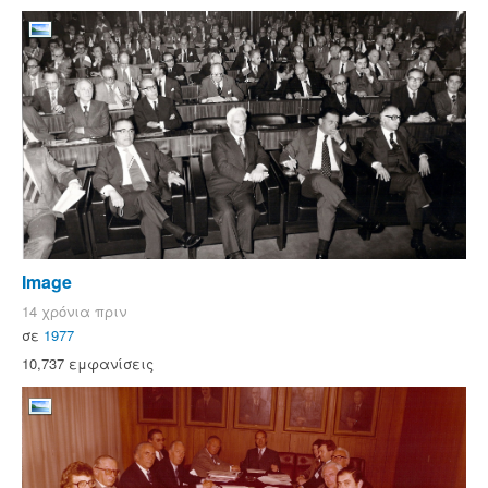
Image
14 χρόνια πριν
σε
1977
10,737 εμφανίσεις