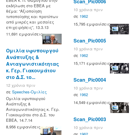
ΕΒΕΑ κ. Π. Θωμόγλου στην
Scan_Pic0006
εκδήλωση στο ΕΒΕΑ με
10 χρόνια πριν
θέμα: “Αξιοποίηση
σε
1962
τυποποίησης και προτύπων
από μικρές και μεσαίες
15,795 εμφανίσεις
επιχειρήσεις”, 13.3.13
11,691 εμφανίσεις
Scan_Pic0005
1:04
10 χρόνια πριν
Ομιλία υφυπουργού
σε
1962
Ανάπτυξης &
15,171 εμφανίσεις
Ανταγωνιστικότητας
κ. Γερ. Γιακουμάτου
στο Δ.Σ. το...
Scan_Pic0004
12 χρόνια πριν
10 χρόνια πριν
σε
Speeches-Ομιλίες
σε
1962
Ομιλία υφυπουργού
14,549 εμφανίσεις
Ανάπτυξης &
Ανταγωνιστικότητας κ. Γερ.
Γιακουμάτου στο Δ.Σ. του
Scan_Pic0003
ΕΒΕΑ, 14.7.14
8,956 εμφανίσεις
10 χρόνια πριν
σε
1962