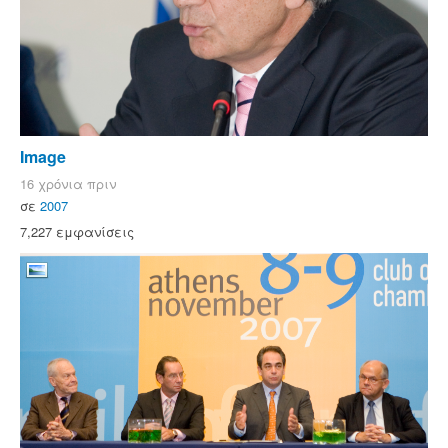
Image
16 χρόνια πριν
σε
2007
7,227 εμφανίσεις