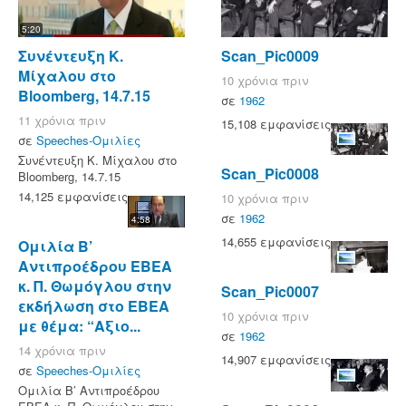
5:20
Συνέντευξη Κ.
Scan_Pic0009
Μίχαλου στο
10 χρόνια πριν
Bloomberg, 14.7.15
σε
1962
11 χρόνια πριν
15,108 εμφανίσεις
σε
Speeches-Ομιλίες
Συνέντευξη Κ. Μίχαλου στο
Scan_Pic0008
Bloomberg, 14.7.15
14,125 εμφανίσεις
10 χρόνια πριν
σε
1962
4:58
14,655 εμφανίσεις
Ομιλία Β’
Αντιπροέδρου ΕΒΕΑ
κ. Π. Θωμόγλου στην
Scan_Pic0007
εκδήλωση στο ΕΒΕΑ
10 χρόνια πριν
με θέμα: “Αξιο...
σε
1962
14 χρόνια πριν
14,907 εμφανίσεις
σε
Speeches-Ομιλίες
Ομιλία Β’ Αντιπροέδρου