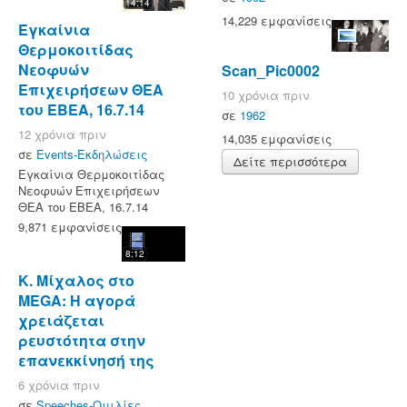
14:14
14,229 εμφανίσεις
Εγκαίνια
Θερμοκοιτίδας
Νεοφυών
Scan_Pic0002
Επιχειρήσεων ΘΕΑ
10 χρόνια πριν
του ΕΒΕΑ, 16.7.14
σε
1962
12 χρόνια πριν
14,035 εμφανίσεις
σε
Events-Εκδηλώσεις
Δείτε περισσότερα
Εγκαίνια Θερμοκοιτίδας
Νεοφυών Επιχειρήσεων
ΘΕΑ του ΕΒΕΑ, 16.7.14
9,871 εμφανίσεις
8:12
Κ. Μίχαλος στο
MEGA: Η αγορά
χρειάζεται
ρευστότητα στην
επανεκκίνησή της
6 χρόνια πριν
σε
Speeches-Ομιλίες