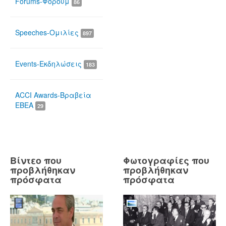
Forums-Φόρουμ
86
Speeches-Ομιλίες
897
Events-Εκδηλώσεις
183
ACCI Awards-Βραβεία
ΕΒΕΑ
29
Βίντεο που
Φωτογραφίες που
προβλήθηκαν
προβλήθηκαν
πρόσφατα
πρόσφατα