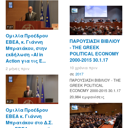
7:27
Ομιλία Προέδρου
ΠΑΡΟΥΣΙΑΣΗ ΒΙΒΛΙΟΥ
ΕΒΕΑ, κ. Γιάννη
- ΤΗΕ GREEK
Μπρατάκου, στην
POLITICAL ECONOMY
εκδήλωση «AI in
2000-2015 30.1.17
Action για τις Ε...
10 χρόνια πριν
2 μήνες πριν
σε
2017
ΠΑΡΟΥΣΙΑΣΗ ΒΙΒΛΙΟΥ - ΤΗΕ
GREEK POLITICAL
ECONOMY 2000-2015 30.1.17
20,984 εμφανίσεις
8:21
Ομιλία Προέδρου
ΕΒΕΑ κ. Γιάννη
Μπρατάκου στο Δ.Σ.