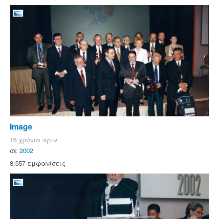
Image
16 χρόνια πριν
σε
2002
8,557 εμφανίσεις