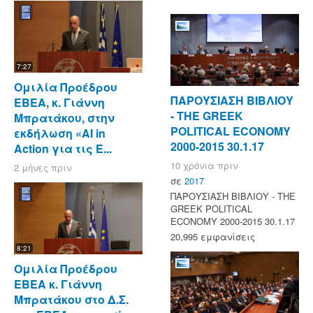
7:27
Ομιλία Προέδρου
ΠΑΡΟΥΣΙΑΣΗ ΒΙΒΛΙΟΥ
ΕΒΕΑ, κ. Γιάννη
- ΤΗΕ GREEK
Μπρατάκου, στην
POLITICAL ECONOMY
εκδήλωση «AI in
2000-2015 30.1.17
Action για τις Ε...
10 χρόνια πριν
2 μήνες πριν
σε
2017
ΠΑΡΟΥΣΙΑΣΗ ΒΙΒΛΙΟΥ - ΤΗΕ
GREEK POLITICAL
ECONOMY 2000-2015 30.1.17
20,995 εμφανίσεις
8:21
Ομιλία Προέδρου
ΕΒΕΑ κ. Γιάννη
Μπρατάκου στο Δ.Σ.