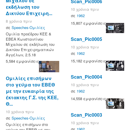
Μίχαλου σε
Scan_Pic0006
εκδήλωση του
10 χρόνια πριν
Δικτύου Επιχειρη...
σε
1962
8 χρόνια πριν
15,807 εμφανίσεις
σε
Speeches-Ομιλίες
Ομιλία προέδρου ΚΕΕ &
Scan_Pic0005
ΕΒΕΑ Κωνσταντίνου
Μίχαλου σε εκδήλωση του
10 χρόνια πριν
Δικτύου Επιχειρηματικών
σε
1962
Αγγέλων, 2.5.18
15,182 εμφανίσεις
5,584 εμφανίσεις
23:01
Scan_Pic0004
Ομιλίες επισήμων
στο γεύμα του ΕΒΕΘ
10 χρόνια πριν
με την ευκαιρία της
σε
1962
έκτακτης Γ.Σ. της ΚΕΕ,
14,558 εμφανίσεις
Θ...
10 χρόνια πριν
Scan_Pic0003
σε
Speeches-Ομιλίες
10 χρόνια πριν
Ομιλίες επισήμων στο
σε
1962
γεύμα του ΕΒΕΘ με την