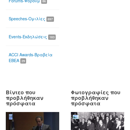
Forums-Φόρουμ
86
Speeches-Ομιλίες
897
Events-Εκδηλώσεις
183
ACCI Awards-Βραβεία
ΕΒΕΑ
29
Βίντεο που
Φωτογραφίες που
προβλήθηκαν
προβλήθηκαν
πρόσφατα
πρόσφατα