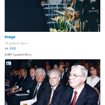
Image
16 χρόνια πριν
σε
2002
6,897 εμφανίσεις