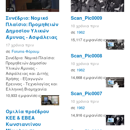
7:25
Συνέδριο: Νομικό
Scan_Pic0009
Πλαίσιο: Προμηθειών
10 χρόνια πριν
Δημοσίου Υλικών
σε
1962
Άμυνας - Ασφάλειας
15,117 εμφανίσεις
17 χρόνια πριν
σε
Forums-Φόρουμ
Scan_Pic0008
Συνέδριο: Νομικό Πλαίσιο:
Προμηθειών Δημοσίου
10 χρόνια πριν
Υλικών Άμυνας -
σε
1962
Ασφάλειας και Διττής
14,668 εμφανίσεις
Χρήσης - Εξαγωγών
Έρευνας - Τεχνολογίας και
Ελληνική Βιομηχανία
Scan_Pic0007
10,933 εμφανίσεις
10 χρόνια πριν
10:15
σε
1962
Ομιλία προέδρου
14,916 εμφανίσεις
ΚΕΕ & ΕΒΕΑ
Κωνσταντίνου