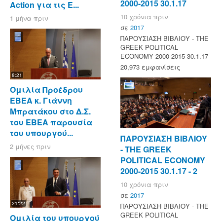
2000-2015 30.1.17
Action για τις Ε...
10 χρόνια πριν
1 μήνα πριν
σε
2017
ΠΑΡΟΥΣΙΑΣΗ ΒΙΒΛΙΟΥ - ΤΗΕ
GREEK POLITICAL
ECONOMY 2000-2015 30.1.17
20,973 εμφανίσεις
8:21
Ομιλία Προέδρου
ΕΒΕΑ κ. Γιάννη
Μπρατάκου στο Δ.Σ.
του ΕΒΕΑ παρουσία
του υπουργού...
ΠΑΡΟΥΣΙΑΣΗ ΒΙΒΛΙΟΥ
2 μήνες πριν
- ΤΗΕ GREEK
POLITICAL ECONOMY
2000-2015 30.1.17 - 2
10 χρόνια πριν
σε
2017
21:22
ΠΑΡΟΥΣΙΑΣΗ ΒΙΒΛΙΟΥ - ΤΗΕ
GREEK POLITICAL
Ομιλία του υπουργού