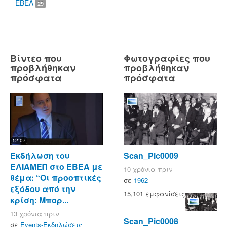
ΕΒΕΑ
29
Βίντεο που
Φωτογραφίες που
προβλήθηκαν
προβλήθηκαν
πρόσφατα
πρόσφατα
12:07
Eκδήλωση του
Scan_Pic0009
ΕΛΙΑΜΕΠ στο ΕΒΕΑ με
10 χρόνια πριν
θέμα: “Οι προοπτικές
σε
1962
εξόδου από την
15,101 εμφανίσεις
κρίση: Μπορ...
13 χρόνια πριν
Scan_Pic0008
σε
Events-Εκδηλώσεις