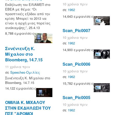
10 χρόνια πριν
Eκδήλωση του ΕΛΙΑΜΕΠ στο
ΕΒΕΑ με θέμα: “Οι
σε
1962
προοπτικές εξόδου από την
14,643 εμφανίσεις
κρίση: Μπορεί το 2013 να
είναι η αρχή μιας πορείας
ανάκαμψης;”, 25.4.13
Scan_Pic0007
8,788 εμφανίσεις
10 χρόνια πριν
5:20
σε
1962
Συνέντευξη Κ.
14,900 εμφανίσεις
Μίχαλου στο
Bloomberg, 14.7.15
Scan_Pic0006
11 χρόνια πριν
10 χρόνια πριν
σε
Speeches-Ομιλίες
σε
1962
Συνέντευξη Κ. Μίχαλου στο
Bloomberg, 14.7.15
15,782 εμφανίσεις
14,122 εμφανίσεις
10:32
Scan_Pic0005
ΟΜΙΛΙΑ Κ. ΜΙΧΑΛΟΥ
10 χρόνια πριν
ΣΤΗΝ ΕΚΔΗΛΩΣΗ ΤΟΥ
σε
1962
ΠΣΕ "ΔΡΟΜΟΙ