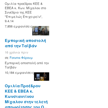
Ομιλία προέδρου ΚΕΕ &
ΕΒΕΑ κ. Κων. Μίχαλου στο
Συνέδριο της ΚΕΕ
"Επιμελώς Επιχειρείν",
9.4.14
7,856 εμφανίσεις
2:22
Εμπορική αποστολή
από την Ταϊβάν
16 χρόνια πριν
σε
Forums-Φόρουμ
Εμπορική αποστολή από την
Ταϊβάν
10,184 εμφανίσεις
8:35
Ομιλία Προέδρου
ΚΕΕ & ΕΒΕΑ κ.
Κωνσταντίνου
Μίχαλου στην τελετή
αποφοίτησης του Ο...