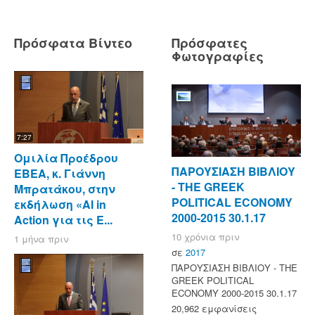
Πρόσφατα Βίντεο
Πρόσφατες
Φωτογραφίες
7:27
Ομιλία Προέδρου
ΠΑΡΟΥΣΙΑΣΗ ΒΙΒΛΙΟΥ
ΕΒΕΑ, κ. Γιάννη
- ΤΗΕ GREEK
Μπρατάκου, στην
POLITICAL ECONOMY
εκδήλωση «AI in
2000-2015 30.1.17
Action για τις Ε...
10 χρόνια πριν
1 μήνα πριν
σε
2017
ΠΑΡΟΥΣΙΑΣΗ ΒΙΒΛΙΟΥ - ΤΗΕ
GREEK POLITICAL
ECONOMY 2000-2015 30.1.17
20,962 εμφανίσεις