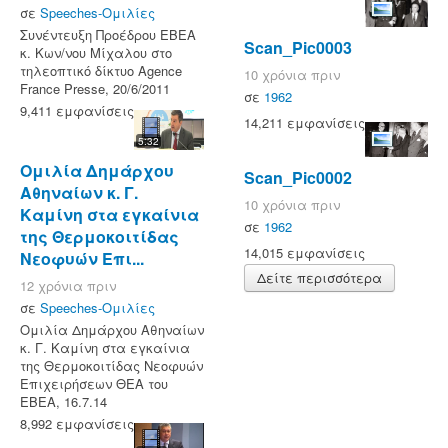
σε
Speeches-Ομιλίες
Συνέντευξη Προέδρου ΕΒΕΑ
Scan_Pic0003
κ. Κων/νου Μίχαλου στο
τηλεοπτικό δίκτυο Agence
10 χρόνια πριν
France Presse, 20/6/2011
σε
1962
9,411 εμφανίσεις
14,211 εμφανίσεις
5:32
Ομιλία Δημάρχου
Scan_Pic0002
Αθηναίων κ. Γ.
10 χρόνια πριν
Καμίνη στα εγκαίνια
σε
1962
της Θερμοκοιτίδας
14,015 εμφανίσεις
Νεοφυών Επι...
Δείτε περισσότερα
12 χρόνια πριν
σε
Speeches-Ομιλίες
Ομιλία Δημάρχου Αθηναίων
κ. Γ. Καμίνη στα εγκαίνια
της Θερμοκοιτίδας Νεοφυών
Επιχειρήσεων ΘΕΑ του
ΕΒΕΑ, 16.7.14
8,992 εμφανίσεις