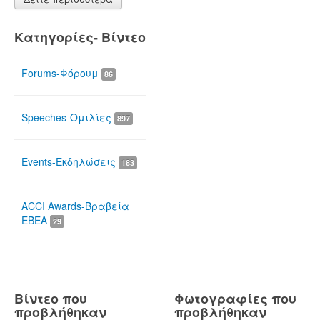
Κατηγορίες- Βίντεο
Forums-Φόρουμ
86
Speeches-Ομιλίες
897
Events-Εκδηλώσεις
183
ACCI Awards-Βραβεία
ΕΒΕΑ
29
Βίντεο που
Φωτογραφίες που
προβλήθηκαν
προβλήθηκαν