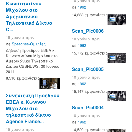
10 χρόνια πριν
Κωνσταντίνου
σε
1962
Μίχαλου στο
14,883 εμφανίσεις
Αμερικάνικο
Τηλεοπτικό Δίκτυο
C...
Scan_Pic0006
15 χρόνια πριν
10 χρόνια πριν
σε
Speeches-Ομιλίες
σε
1962
Δήλωση Προέδρου ΕΒΕΑ κ.
15,772 εμφανίσεις
Κωνσταντίνου Μίχαλου στο
Αμερικάνικο Τηλεοπτικό
Δίκτυο CBSNEWS, 30 Ιουνίου
Scan_Pic0005
2011
10 χρόνια πριν
8,510 εμφανίσεις
σε
1962
14:10
15,147 εμφανίσεις
Συνέντευξη Προέδρου
ΕΒΕΑ κ. Κων/νου
Scan_Pic0004
Μίχαλου στο
τηλεοπτικό δίκτυο
10 χρόνια πριν
Agence France...
σε
1962
15 χρόνια πριν
14,529 εμφανίσεις