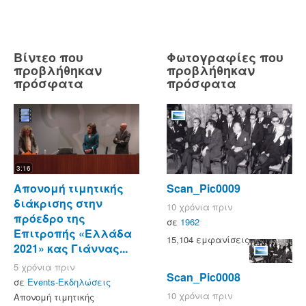
Βίντεο που
Φωτογραφίες που
προβλήθηκαν
προβλήθηκαν
πρόσφατα
πρόσφατα
3:16
Απονομή τιμητικής
Scan_Pic0009
διάκρισης στην
10 χρόνια πριν
πρόεδρο της
σε
1962
Επιτροπής «Ελλάδα
15,104 εμφανίσεις
2021» κας Γιάννας...
5 χρόνια πριν
Scan_Pic0008
σε
Events-Εκδηλώσεις
10 χρόνια πριν
Απονομή τιμητικής