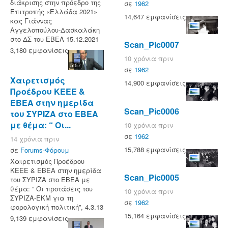
διάκρισης στην πρόεδρο της
σε
1962
Επιτροπής «Ελλάδα 2021»
14,647 εμφανίσεις
κας Γιάννας
Αγγελοπούλου-Δασκαλάκη
στο ΔΣ του ΕΒΕΑ 15.12.2021
Scan_Pic0007
3,180 εμφανίσεις
10 χρόνια πριν
5:57
σε
1962
Χαιρετισμός
14,900 εμφανίσεις
Προέδρου ΚΕΕΕ &
ΕΒΕΑ στην ημερίδα
Scan_Pic0006
του ΣΥΡΙΖΑ στο ΕΒΕΑ
με θέμα: “ Οι...
10 χρόνια πριν
σε
1962
14 χρόνια πριν
15,788 εμφανίσεις
σε
Forums-Φόρουμ
Χαιρετισμός Προέδρου
ΚΕΕΕ & ΕΒΕΑ στην ημερίδα
Scan_Pic0005
του ΣΥΡΙΖΑ στο ΕΒΕΑ με
θέμα: “ Οι προτάσεις του
10 χρόνια πριν
ΣΥΡΙΖΑ-ΕΚΜ για τη
σε
1962
φορολογική πολιτική”, 4.3.13
15,164 εμφανίσεις
9,139 εμφανίσεις