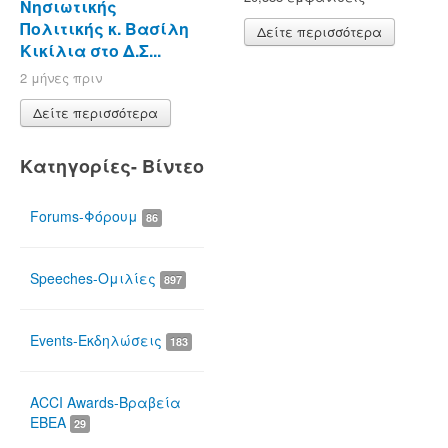
Νησιωτικής
Πολιτικής κ. Βασίλη
Δείτε περισσότερα
Κικίλια στο Δ.Σ...
2 μήνες πριν
Δείτε περισσότερα
Κατηγορίες- Βίντεο
Forums-Φόρουμ
86
Speeches-Ομιλίες
897
Events-Εκδηλώσεις
183
ACCI Awards-Βραβεία
ΕΒΕΑ
29