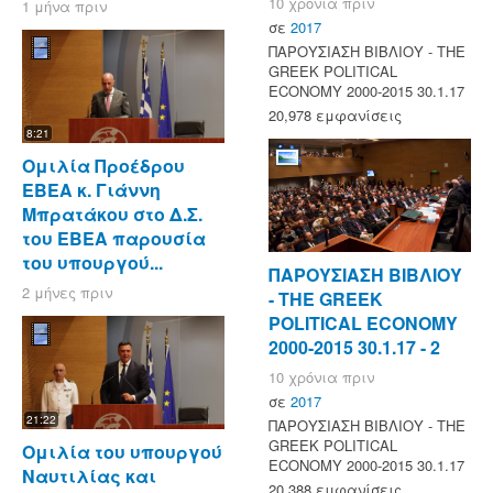
10 χρόνια πριν
1 μήνα πριν
σε
2017
ΠΑΡΟΥΣΙΑΣΗ ΒΙΒΛΙΟΥ - ΤΗΕ
GREEK POLITICAL
ECONOMY 2000-2015 30.1.17
20,978 εμφανίσεις
8:21
Ομιλία Προέδρου
ΕΒΕΑ κ. Γιάννη
Μπρατάκου στο Δ.Σ.
του ΕΒΕΑ παρουσία
του υπουργού...
ΠΑΡΟΥΣΙΑΣΗ ΒΙΒΛΙΟΥ
2 μήνες πριν
- ΤΗΕ GREEK
POLITICAL ECONOMY
2000-2015 30.1.17 - 2
10 χρόνια πριν
σε
2017
21:22
ΠΑΡΟΥΣΙΑΣΗ ΒΙΒΛΙΟΥ - ΤΗΕ
GREEK POLITICAL
Ομιλία του υπουργού
ECONOMY 2000-2015 30.1.17
Ναυτιλίας και
20,388 εμφανίσεις