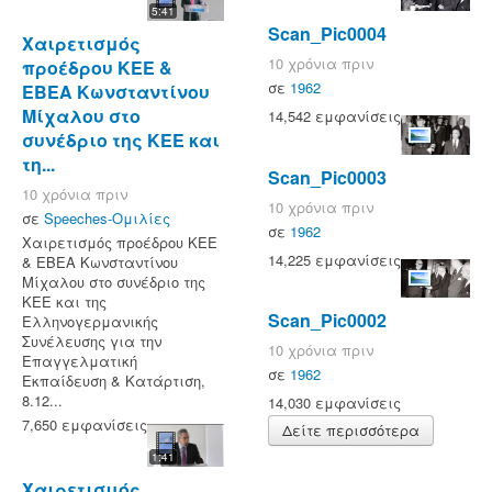
5:41
Scan_Pic0004
Χαιρετισμός
10 χρόνια πριν
προέδρου ΚΕΕ &
σε
1962
ΕΒΕΑ Κωνσταντίνου
Μίχαλου στο
14,542 εμφανίσεις
συνέδριο της ΚΕΕ και
τη...
Scan_Pic0003
10 χρόνια πριν
10 χρόνια πριν
σε
Speeches-Ομιλίες
σε
1962
Χαιρετισμός προέδρου ΚΕΕ
14,225 εμφανίσεις
& ΕΒΕΑ Κωνσταντίνου
Μίχαλου στο συνέδριο της
ΚΕΕ και της
Scan_Pic0002
Ελληνογερμανικής
Συνέλευσης για την
10 χρόνια πριν
Επαγγελματική
σε
1962
Εκπαίδευση & Κατάρτιση,
8.12...
14,030 εμφανίσεις
7,650 εμφανίσεις
Δείτε περισσότερα
1:41
Χαιρετισμός