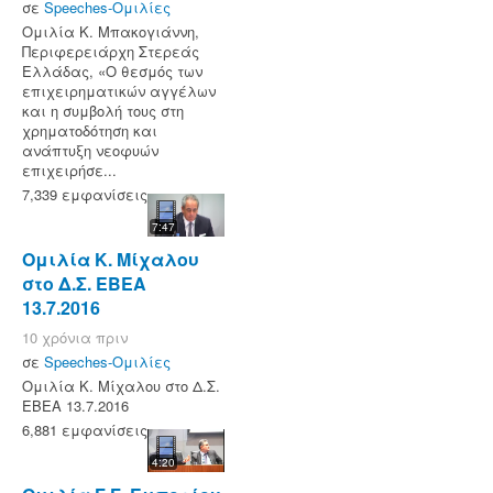
σε
Speeches-Ομιλίες
Ομιλία Κ. Μπακογιάννη,
Περιφερειάρχη Στερεάς
Ελλάδας, «Ο θεσμός των
επιχειρηματικών αγγέλων
και η συμβολή τους στη
χρηματοδότηση και
ανάπτυξη νεοφυών
επιχειρήσε...
7,339 εμφανίσεις
7:47
Ομιλία Κ. Μίχαλου
στο Δ.Σ. ΕΒΕΑ
13.7.2016
10 χρόνια πριν
σε
Speeches-Ομιλίες
Ομιλία Κ. Μίχαλου στο Δ.Σ.
ΕΒΕΑ 13.7.2016
6,881 εμφανίσεις
4:20