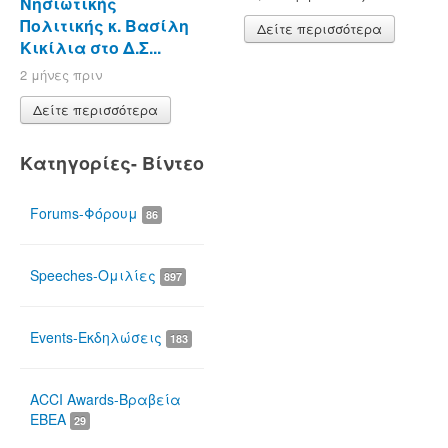
Νησιωτικής
Πολιτικής κ. Βασίλη
Δείτε περισσότερα
Κικίλια στο Δ.Σ...
2 μήνες πριν
Δείτε περισσότερα
Κατηγορίες- Βίντεο
Forums-Φόρουμ
86
Speeches-Ομιλίες
897
Events-Εκδηλώσεις
183
ACCI Awards-Βραβεία
ΕΒΕΑ
29