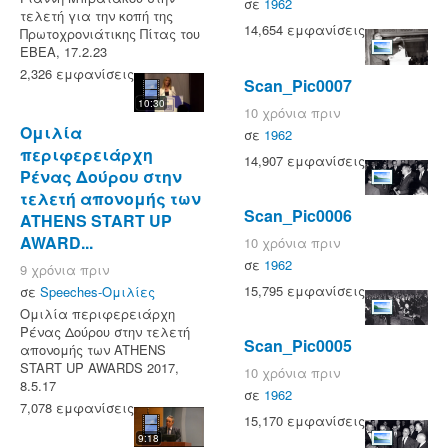
σε
1962
τελετή για την κοπή της
14,654 εμφανίσεις
Πρωτοχρονιάτικης Πίτας του
ΕΒΕΑ, 17.2.23
2,326 εμφανίσεις
Scan_Pic0007
10:30
10 χρόνια πριν
Ομιλία
σε
1962
περιφερειάρχη
14,907 εμφανίσεις
Ρένας Δούρου στην
τελετή απονομής των
Scan_Pic0006
ATHENS START UP
AWARD...
10 χρόνια πριν
σε
1962
9 χρόνια πριν
15,795 εμφανίσεις
σε
Speeches-Ομιλίες
Ομιλία περιφερειάρχη
Ρένας Δούρου στην τελετή
Scan_Pic0005
απονομής των ATHENS
START UP AWARDS 2017,
10 χρόνια πριν
8.5.17
σε
1962
7,078 εμφανίσεις
15,170 εμφανίσεις
9:18