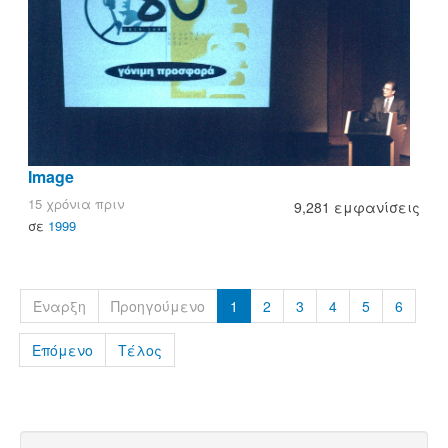
Image
15 χρόνια πριν
9,281 εμφανίσεις
σε
1999
Έναρξη
Προηγούμενο
1
2
3
4
5
6
Επόμενο
Τέλος