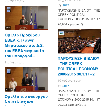
2 μήνες πριν
σε
2017
ΠΑΡΟΥΣΙΑΣΗ ΒΙΒΛΙΟΥ - ΤΗΕ
GREEK POLITICAL
ECONOMY 2000-2015 30.1.17
20,984 εμφανίσεις
8:21
Ομιλία Προέδρου
ΕΒΕΑ κ. Γιάννη
Μπρατάκου στο Δ.Σ.
του ΕΒΕΑ παρουσία
του υπουργού...
ΠΑΡΟΥΣΙΑΣΗ ΒΙΒΛΙΟΥ
2 μήνες πριν
- ΤΗΕ GREEK
POLITICAL ECONOMY
2000-2015 30.1.17 - 2
10 χρόνια πριν
σε
2017
21:22
ΠΑΡΟΥΣΙΑΣΗ ΒΙΒΛΙΟΥ - ΤΗΕ
GREEK POLITICAL
Ομιλία του υπουργού
ECONOMY 2000-2015 30.1.17
Ναυτιλίας και
20,393 εμφανίσεις