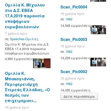
Ομιλία Κ. Μίχαλου
Scan_Pic0004
στο Δ.Σ. ΕΒΕΑ
10 χρόνια πριν
17.4.2019 παρουσία
σε
1962
υποψήφιων
14,548 εμφανίσεις
ευρωβουλευτών
7 χρόνια πριν
σε
Speeches-Ομιλίες
Scan_Pic0003
Ομιλία Κ. Μίχαλου στο Δ.Σ.
10 χρόνια πριν
ΕΒΕΑ 17.4.2019 παρουσία
σε
1962
υποψήφιων ευρωβουλευτών
14,229 εμφανίσεις
4,950 εμφανίσεις
Scan_Pic0002
Ομιλία Κ.
Μπακογιάννη,
10 χρόνια πριν
Περιφερειάρχη
σε
1962
Στερεάς Ελλάδας, «Ο
14,035 εμφανίσεις
θεσμός των
Δείτε περισσότερα
επιχειρηματι...
10 χρόνια πριν