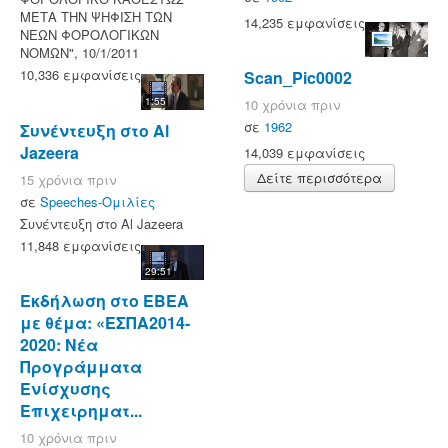
ΜΕΤΑ ΤΗΝ ΨΗΦΙΣΗ ΤΩΝ
14,235 εμφανίσεις
ΝΕΩΝ ΦΟΡΟΛΟΓΙΚΩΝ
ΝΟΜΩΝ", 10/1/2011
10,336 εμφανίσεις
Scan_Pic0002
1:55
10 χρόνια πριν
σε
1962
Συνέντευξη στο Al
Jazeera
14,039 εμφανίσεις
Δείτε περισσότερα
15 χρόνια πριν
σε
Speeches-Ομιλίες
Συνέντευξη στο Al Jazeera
11,848 εμφανίσεις
29:51
Εκδήλωση στο ΕΒΕΑ
με θέμα: «ΕΣΠΑ2014-
2020: Νέα
Προγράμματα
Ενίσχυσης
Επιχειρηματ...
10 χρόνια πριν