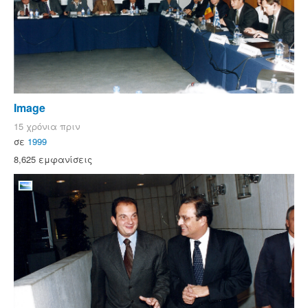
Image
15 χρόνια πριν
σε
1999
8,625 εμφανίσεις