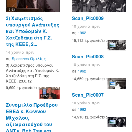
15:53
3) Χαιρετισμός
Scan_Pic0009
υπουργού Ανάπτυξης
10 χρόνια πριν
και Υποδομών Κ.
σε
1962
Χατζηδάκη στη Γ.Σ.
15,112 εμφανίσεις
της ΚΕΕΕ, 2...
14 χρόνια πριν
Scan_Pic0008
σε
Speeches-Ομιλίες
10 χρόνια πριν
3) Χαιρετισμός υπουργού
Ανάπτυξης και Υποδομών Κ.
σε
1962
Χατζηδάκη στη Γ.Σ. της
14,659 εμφανίσεις
ΚΕΕΕ, 23.6.12
9,690 εμφανίσεις
Scan_Pic0007
11:58
10 χρόνια πριν
Συνομιλία Προέδρου
σε
1962
ΕΒΕΑ κ. Κων/νου
14,910 εμφανίσεις
Μίχαλου,
αξιωματούχού του
ΔΝΤ κ. Bob Traa και...