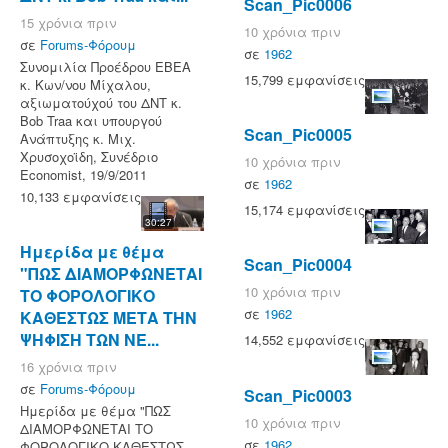
Scan_Pic0006
15 χρόνια πριν
10 χρόνια πριν
σε
Forums-Φόρουμ
σε
1962
Συνομιλία Προέδρου ΕΒΕΑ
15,799 εμφανίσεις
κ. Κων/νου Μίχαλου,
αξιωματούχού του ΔΝΤ κ.
Bob Traa και υπουργού
Scan_Pic0005
Ανάπτυξης κ. Μιχ.
Χρυσοχοϊδη, Συνέδριο
10 χρόνια πριν
Economist, 19/9/2011
σε
1962
10,133 εμφανίσεις
15,174 εμφανίσεις
30:27
Ημερίδα με θέμα
Scan_Pic0004
"ΠΩΣ ΔΙΑΜΟΡΦΩΝΕΤΑΙ
10 χρόνια πριν
ΤΟ ΦΟΡΟΛΟΓΙΚΟ
σε
1962
ΚΑΘΕΣΤΩΣ ΜΕΤΑ ΤΗΝ
ΨΗΦΙΣΗ ΤΩΝ ΝΕ...
14,552 εμφανίσεις
16 χρόνια πριν
σε
Forums-Φόρουμ
Scan_Pic0003
Ημερίδα με θέμα "ΠΩΣ
10 χρόνια πριν
ΔΙΑΜΟΡΦΩΝΕΤΑΙ ΤΟ
σε
1962
ΦΟΡΟΛΟΓΙΚΟ ΚΑΘΕΣΤΩΣ