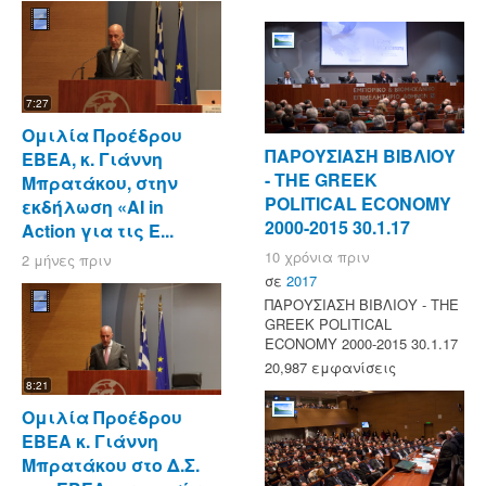
7:27
Ομιλία Προέδρου
ΠΑΡΟΥΣΙΑΣΗ ΒΙΒΛΙΟΥ
ΕΒΕΑ, κ. Γιάννη
- ΤΗΕ GREEK
Μπρατάκου, στην
POLITICAL ECONOMY
εκδήλωση «AI in
2000-2015 30.1.17
Action για τις Ε...
10 χρόνια πριν
2 μήνες πριν
σε
2017
ΠΑΡΟΥΣΙΑΣΗ ΒΙΒΛΙΟΥ - ΤΗΕ
GREEK POLITICAL
ECONOMY 2000-2015 30.1.17
20,987 εμφανίσεις
8:21
Ομιλία Προέδρου
ΕΒΕΑ κ. Γιάννη
Μπρατάκου στο Δ.Σ.