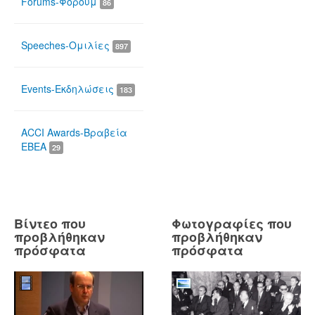
Forums-Φόρουμ
86
Speeches-Ομιλίες
897
Events-Εκδηλώσεις
183
ACCI Awards-Βραβεία
ΕΒΕΑ
29
Βίντεο που
Φωτογραφίες που
προβλήθηκαν
προβλήθηκαν
πρόσφατα
πρόσφατα