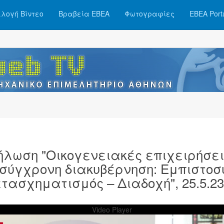
λογή Βίντεο
Βραβεία ΕΒΕΑ
Φωτογραφίες
ΕΒΕΑ Port
ήλωση "Οικογενειακές επιχειρήσει
 σύγχρονη διακυβέρνηση: Εμπιστοσ
ετασχηματισμός – Διαδοχή", 25.5.23
Video Player