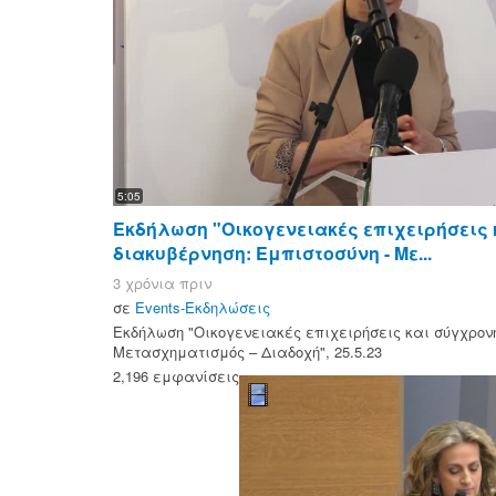
5:05
Εκδήλωση "Οικογενειακές επιχειρήσεις
διακυβέρνηση: Εμπιστοσύνη - Με...
3 χρόνια πριν
σε
Events-Εκδηλώσεις
Εκδήλωση "Οικογενειακές επιχειρήσεις και σύγχρονη
Μετασχηματισμός – Διαδοχή", 25.5.23
2,196 εμφανίσεις