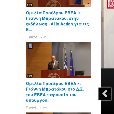
7:27
Ομιλία Προέδρου ΕΒΕΑ, κ.
Γιάννη Μπρατάκου, στην
εκδήλωση «AI in Action για τις
Ε...
1 μήνα πριν
8:21
Ομιλία Προέδρου ΕΒΕΑ κ.
Γιάννη Μπρατάκου στο Δ.Σ.
του ΕΒΕΑ παρουσία του
υπουργού...
2 μήνες πριν