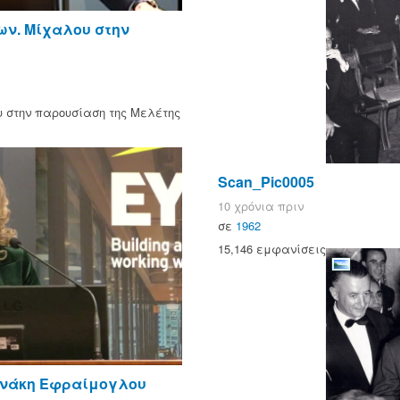
ων. Μίχαλου στην
υ στην παρουσίαση της Μελέτης
Scan_Pic0005
10 χρόνια πριν
σε
1962
15,146 εμφανίσεις
ενάκη Εφραίμογλου