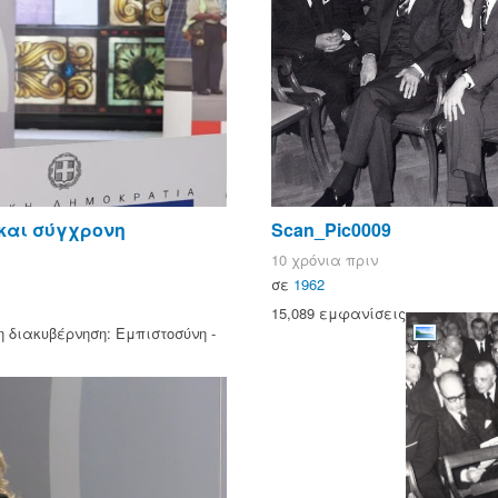
 και σύγχρονη
Scan_Pic0009
10 χρόνια πριν
σε
1962
15,089 εμφανίσεις
 διακυβέρνηση: Εμπιστοσύνη -