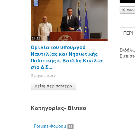
Μοίρ
ΠΕΡΊ
21:22
Ομιλία του υπουργού
Εκδήλω
Ναυτιλίας και Νησιωτικής
Εμπιστ
Πολιτικής κ. Βασίλη Κικίλια
00:00
στο Δ.Σ...
2 μήνες πριν
Δείτε περισσότερα
Κατηγορίες- Βίντεο
Forums-Φόρουμ
86