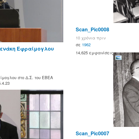
Scan_Pic0008
10 χρόνια πριν
σε
1962
νενάκη Εφραίμογλου
14,625 εμφανίσεις
μογλου στο Δ.Σ. του ΕΒΕΑ
.4.23
Scan_Pic0007