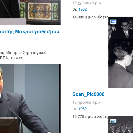
10 χρόνια πριν
σε
1962
14,882 εμφανίσεις
ιτροπής Μακροπρόθεσμου
οπρόθεσμου Στρατηγικού
ΒΕΑ, 13.4.22
Scan_Pic0006
10 χρόνια πριν
σε
1962
15,770 εμφανίσεις