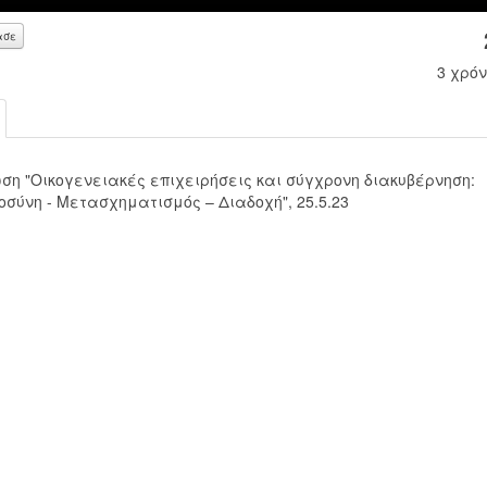
ασε
3 χρόν
ση "Οικογενειακές επιχειρήσεις και σύγχρονη διακυβέρνηση:
οσύνη - Μετασχηματισμός – Διαδοχή", 25.5.23
00:00
00:00
Use Up/Down Arrow keys to increase or decrease volume.