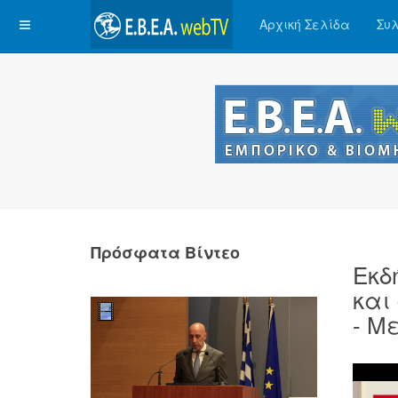
Αρχική Σελίδα
Συλ
Πρόσφατα Βίντεο
Εκδ
και
- Μ