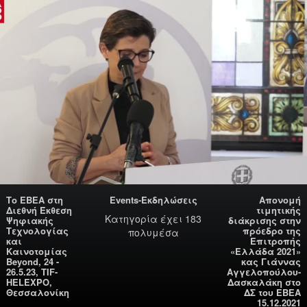
Το ΕΒΕΑ στη
Events-Εκδηλώσεις
Απονομή
Διεθνή Έκθεση
τιμητικής
Κατηγορία
έχει 183
Ψηφιακής
διάκρισης στην
Τεχνολογίας
πρόεδρο της
πολυμέσα
και
Επιτροπής
Καινοτομίας
«Ελλάδα 2021»
Beyond, 24 -
κας Γιάννας
26.5.23, ΤIF-
Αγγελοπούλου-
HELEXPO,
Δασκαλάκη στο
Θεσσαλονίκη
ΔΣ του ΕΒΕΑ
15.12.2021