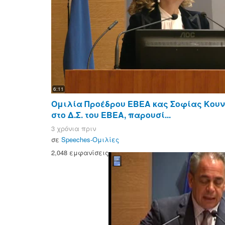
6:11
Ομιλία Προέδρου ΕΒΕΑ κας Σοφίας Κου
στο Δ.Σ. του ΕΒΕΑ, παρουσί...
3 χρόνια πριν
σε
Speeches-Ομιλίες
2,048 εμφανίσεις