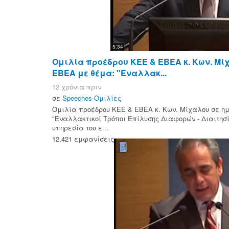
5:34
Ομιλία προέδρου ΚΕΕ & ΕΒΕΑ κ. Κων. Μί
ΕΒΕΑ με θέμα: "Εναλλακ...
12 χρόνια πριν
σε
Speeches-Ομιλίες
Ομιλία προέδρου ΚΕΕ & ΕΒΕΑ κ. Κων. Μίχαλου σε η
"Εναλλακτικοί Τρόποι Επίλυσης Διαφορών - Διαιτησ
υπηρεσία του ε...
12,421 εμφανίσεις