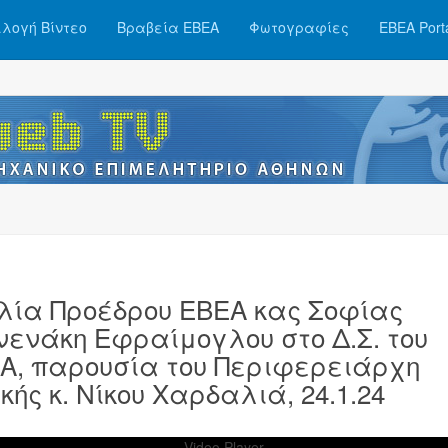
λογή Βίντεο
Βραβεία ΕΒΕΑ
Φωτογραφίες
ΕΒΕΑ Port
λία Προέδρου ΕΒΕΑ κας Σοφίας
νενάκη Εφραίμογλου στο Δ.Σ. του
Α, παρουσία του Περιφερειάρχη
ικής κ. Νίκου Χαρδαλιά, 24.1.24
Video Player