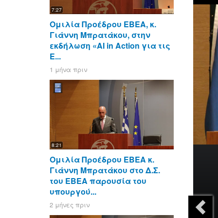
7:27
Ομιλία Προέδρου ΕΒΕΑ, κ.
Γιάννη Μπρατάκου, στην
εκδήλωση «AI in Action για τις
Ε...
1 μήνα πριν
8:21
Ομιλία Προέδρου ΕΒΕΑ κ.
Γιάννη Μπρατάκου στο Δ.Σ.
του ΕΒΕΑ παρουσία του
υπουργού...
2 μήνες πριν