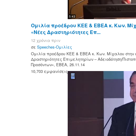
5:43
Ομιλία προέδρου ΚΕΕ & ΕΒΕΑ κ. Κων. Μί
«Νέες Δραστηριότητες Επ...
12 χρόνια πριν
σε
Speeches-Ομιλίες
Ομιλία προέδρου ΚΕΕ & ΕΒΕΑ κ. Κων. Μίχαλου στην
Δραστηριότητες Επιμελητηρίων – Αδειοδότηση/Πιστ
Προσόντων», ΕΒΕΑ, 26.11.14
10,703 εμφανίσεις