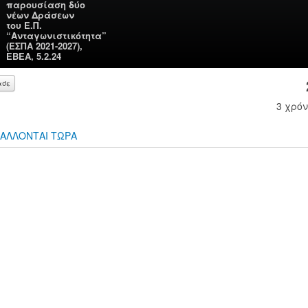
παρουσίαση δύο
νέων Δράσεων
του Ε.Π.
“Ανταγωνιστικότητα”
(ΕΣΠΑ 2021-2027),
ΕΒΕΑ, 5.2.24
ασε
3 χρόν
ΑΛΛΟΝΤΑΙ ΤΩΡΑ
00:00
00:00
Use Up/Down Arrow keys to increase or decrease volume.