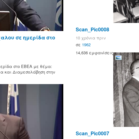
Scan_Pic0008
χαλου σε ημερίδα στο
10 χρόνια πριν
σε
1962
14,636 εμφανίσεις
μερίδα στο ΕΒΕΑ με θέμα:
ία και Διαμεσολάβηση στην
Scan_Pic0007