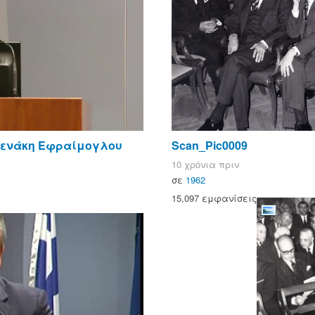
νενάκη Εφραίμογλου
Scan_Pic0009
10 χρόνια πριν
σε
1962
15,097 εμφανίσεις