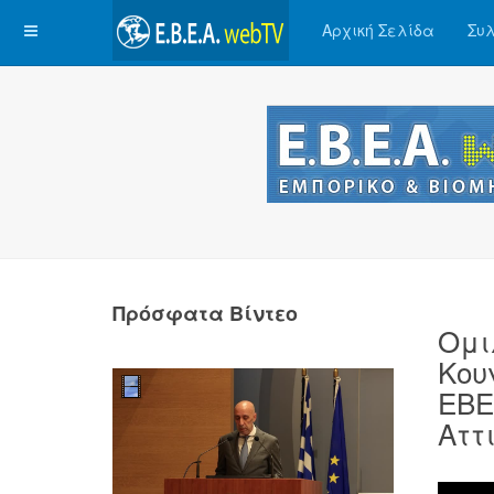
Αρχική Σελίδα
Συλ
Πρόσφατα Βίντεο
Ομι
Κου
ΕΒΕ
Αττ