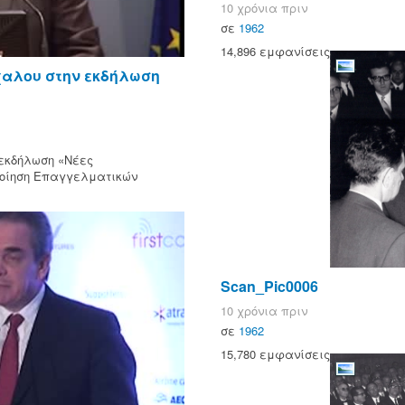
10 χρόνια πριν
σε
1962
14,896 εμφανίσεις
χαλου στην εκδήλωση
 εκδήλωση «Νέες
οποίηση Επαγγελματικών
Scan_Pic0006
10 χρόνια πριν
σε
1962
15,780 εμφανίσεις