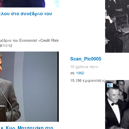
λου στο συνέδριο του
δριο του Economist «Credit Risk
9/11/12
Scan_Pic0005
10 χρόνια πριν
σε
1962
15,156 εμφανίσεις
κ. Κυρ. Μητσοτάκη στο