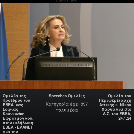
Ομιλία της
Speeches-Ομιλίες
Ομιλία του
Προέδρου του
Περιφερειάρχη
Κατηγορία
έχει 897
ΕΒΕΑ, κας
Αττικής κ. Νίκου
Σοφίας
Χαρδαλιά στο
πολυμέσα
Κουνενάκη
Δ.Σ. του ΕΒΕΑ,
Εφραίμογλου,
24.1.24
στην εκδήλωση
ΕΒΕΑ - ΕΛΑΝΕΤ
για την