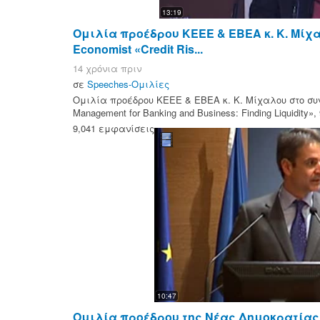
13:19
Ομιλία προέδρου ΚΕΕΕ & ΕΒΕΑ κ. Κ. Μίχα
Economist «Credit Ris...
14 χρόνια πριν
σε
Speeches-Ομιλίες
Ομιλία προέδρου ΚΕΕΕ & ΕΒΕΑ κ. Κ. Μίχαλου στο συνέ
Management for Banking and Business: Finding Liquidity», 
9,041 εμφανίσεις
10:47
Ομιλία προέδρου της Νέας Δημοκρατίας 