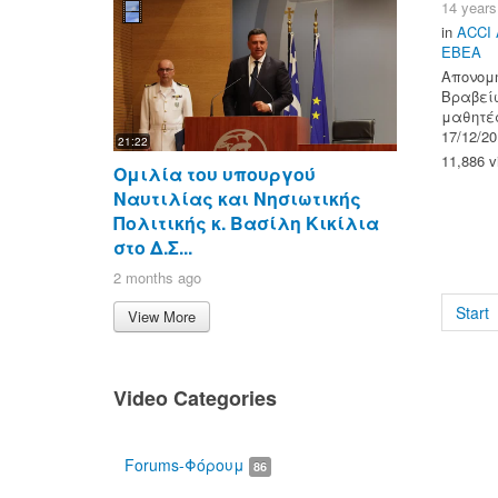
14 years
in
ACCI 
ΕΒΕΑ
Απονομή
Βραβεί
μαθητές
17/12/2
21:22
11,886 v
Ομιλία του υπουργού
Ναυτιλίας και Νησιωτικής
Πολιτικής κ. Βασίλη Κικίλια
στο Δ.Σ...
2 months ago
Start
View More
Video Categories
Forums-Φόρουμ
86