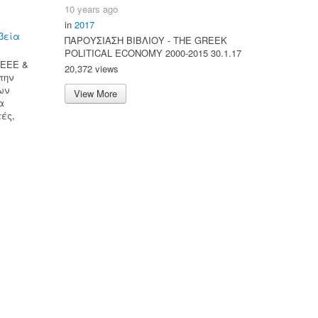
10 years ago
in
2017
βεία
ΠΑΡΟΥΣΙΑΣΗ ΒΙΒΛΙΟΥ - ΤΗΕ GREEK
POLITICAL ECONOMY 2000-2015 30.1.17
ΚΕΕΕ &
20,372 views
την
ων
View More
α
τές,