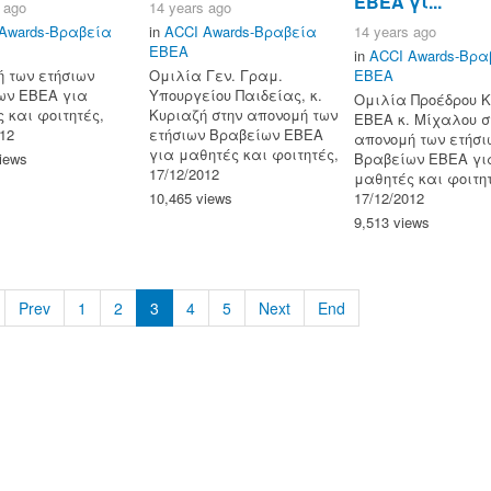
ΕΒΕΑ γι...
 ago
14 years ago
Awards-Βραβεία
in
ACCI Awards-Βραβεία
14 years ago
ΕΒΕΑ
in
ACCI Awards-Βρα
 των ετήσιων
Ομιλία Γεν. Γραμ.
ΕΒΕΑ
ων ΕΒΕΑ για
Υπουργείου Παιδείας, κ.
Ομιλία Προέδρου 
 και φοιτητές,
Κυριαζή στην απονομή των
EBEA κ. Μίχαλου σ
012
ετήσιων Βραβείων ΕΒΕΑ
απονομή των ετήσι
για μαθητές και φοιτητές,
iews
Βραβείων ΕΒΕΑ γι
17/12/2012
μαθητές και φοιτη
10,465 views
17/12/2012
9,513 views
Prev
1
2
3
4
5
Next
End