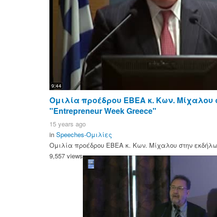
9:44
Ομιλία προέδρου ΕΒΕΑ κ. Κων. Μίχαλου
"Entrepreneur Week Greece"
15 years ago
in
Speeches-Ομιλίες
Ομιλία προέδρου ΕΒΕΑ κ. Κων. Μίχαλου στην εκδήλωσ
9,557 views