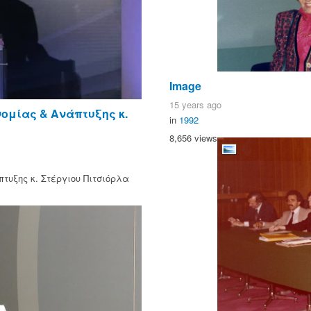
Image
15 years ago
ομίας & Ανάπτυξης κ.
in
1992
8,656 views
τυξης κ. Στέργιου Πιτσιόρλα