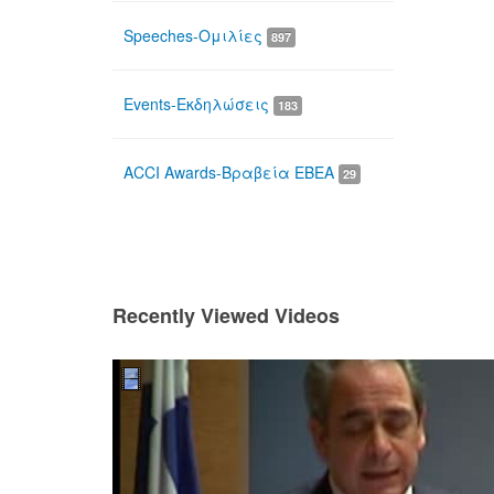
Speeches-Ομιλίες
897
Events-Εκδηλώσεις
183
ACCI Awards-Βραβεία ΕΒΕΑ
29
Recently Viewed Videos