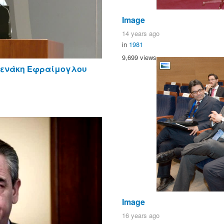
Image
14 years ago
in
1981
9,699 views
νενάκη Εφραίμογλου
Image
16 years ago