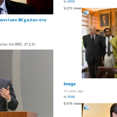
in
2009
9,272 views
αντίνου Μίχαλου στο
λου στο BBC, 27.2.21
Image
16 years ago
in
2006
8,679 views