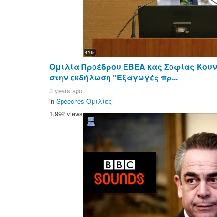
4:05
Ομιλία Προέδρου ΕΒΕΑ κας Σοφίας Κου
στην εκδήλωση "Εξαγωγές πρ...
3 years ago
in
Speeches-Ομιλίες
1,992 views