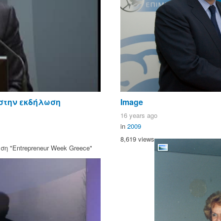
 στην εκδήλωση
Image
16 years ago
in
2009
8,619 views
η "Entrepreneur Week Greece"