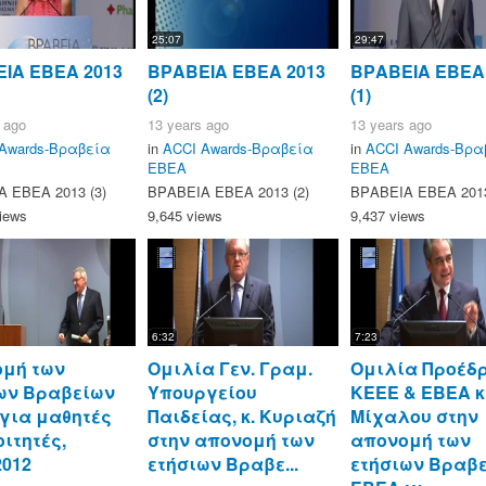
25:07
29:47
ΙΑ ΕΒΕΑ 2013
ΒΡΑΒΕΙΑ ΕΒΕΑ 2013
ΒΡΑΒΕΙΑ ΕΒΕΑ
(2)
(1)
 ago
13 years ago
13 years ago
Awards-Βραβεία
in
ACCI Awards-Βραβεία
in
ACCI Awards-Βρα
ΕΒΕΑ
ΕΒΕΑ
 ΕΒΕΑ 2013 (3)
ΒΡΑΒΕΙΑ ΕΒΕΑ 2013 (2)
ΒΡΑΒΕΙΑ ΕΒΕΑ 2013
iews
9,645 views
9,437 views
6:32
7:23
μή των
Ομιλία Γεν. Γραμ.
Ομιλία Προέδ
ων Βραβείων
Υπουργείου
ΚΕΕΕ & EBEA κ
για μαθητές
Παιδείας, κ. Κυριαζή
Μίχαλου στην
οιτητές,
στην απονομή των
απονομή των
2012
ετήσιων Βραβε...
ετήσιων Βραβ