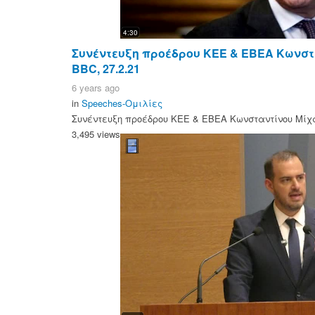
4:30
Συνέντευξη προέδρου ΚΕΕ & ΕΒΕΑ Κωνστ
BBC, 27.2.21
6 years ago
in
Speeches-Ομιλίες
Συνέντευξη προέδρου ΚΕΕ & ΕΒΕΑ Κωνσταντίνου Μίχα
3,495 views