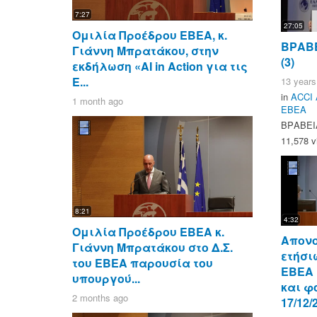
7:27
27:05
Ομιλία Προέδρου ΕΒΕΑ, κ.
ΒΡΑΒΕ
Γιάννη Μπρατάκου, στην
(3)
εκδήλωση «AI in Action για τις
Ε...
13 years
in
ACCI 
1 month ago
ΕΒΕΑ
ΒΡΑΒΕΙΑ
11,578 v
8:21
4:32
Ομιλία Προέδρου ΕΒΕΑ κ.
Απονο
Γιάννη Μπρατάκου στο Δ.Σ.
ετήσι
του ΕΒΕΑ παρουσία του
ΕΒΕΑ 
υπουργού...
και φ
2 months ago
17/12/