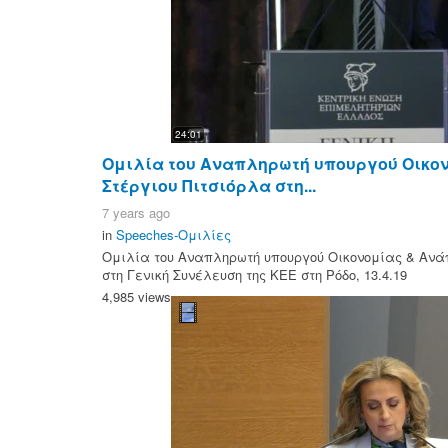
24:01
Ομιλία του Αναπληρωτή υπουργού Οικον
Στέργιου Πιτσιόρλα στη...
7 years ago
in
Speeches-Ομιλίες
Ομιλία του Αναπληρωτή υπουργού Οικονομίας & Ανάπ
στη Γενική Συνέλευση της ΚΕΕ στη Ρόδο, 13.4.19
4,985 views