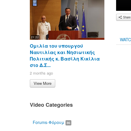
Share
21:22
WAT
Ομιλία του υπουργού
Ναυτιλίας και Νησιωτικής
Πολιτικής κ. Βασίλη Κικίλια
στο Δ.Σ...
2 months ago
00:00
View More
Video Categories
Forums-Φόρουμ
86