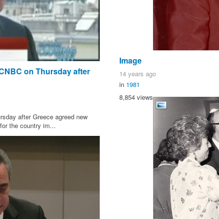
Image
d CNBC on Thursday after
14 years ago
in
1981
8,854 views
rsday after Greece agreed new
or the country im...