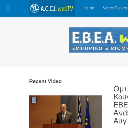
Home
Video Gallery
Recent Video
Ομι
Κου
ΕΒΕ
Ανά
Αυγ