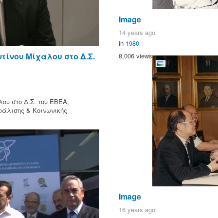
Image
14 years ago
in
1980
τίνου Μίχαλου στο Δ.Σ.
8,006 views
ου στο Δ.Σ. του ΕΒΕΑ,
φάλισης & Κοινωνικής
Image
16 years ago