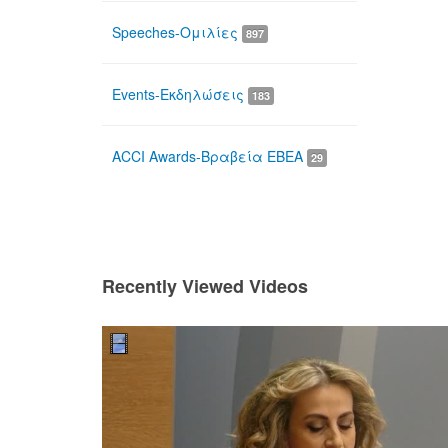
Speeches-Ομιλίες
897
Events-Εκδηλώσεις
183
ACCI Awards-Βραβεία ΕΒΕΑ
29
Recently Viewed Videos