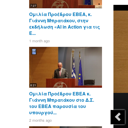
7:27
Ομιλία Προέδρου ΕΒΕΑ, κ.
Γιάννη Μπρατάκου, στην
εκδήλωση «AI in Action για τις
Ε...
1 month ago
8:21
Ομιλία Προέδρου ΕΒΕΑ κ.
Γιάννη Μπρατάκου στο Δ.Σ.
του ΕΒΕΑ παρουσία του
υπουργού...
2 months ago