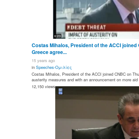
6:23
Costas Mihalos, President of the ACCI joine
Greece agree...
15 years ago
in
Speeches-Ομιλίες
Costas Mihalos, President of the ACCI joined CNBC on Thu
austerity measures and with an announcement on more aid f
12,150 views