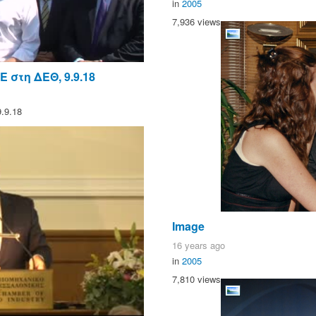
in
2005
7,936 views
 στη ΔΕΘ, 9.9.18
.9.18
Image
16 years ago
in
2005
7,810 views