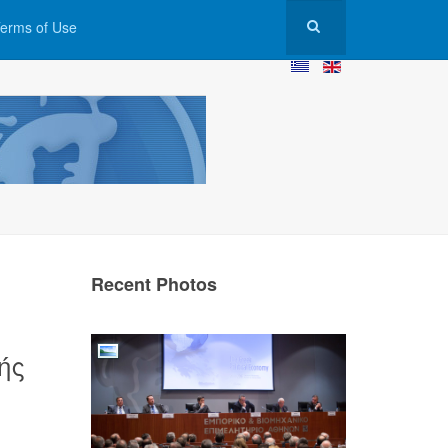
erms of Use
Recent Photos
ής