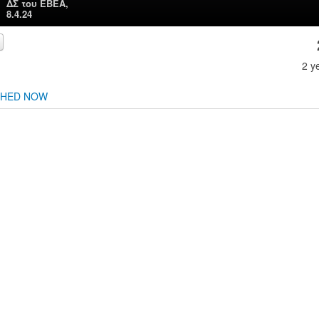
ΔΣ του ΕΒΕΑ,
8.4.24
2 y
CHED NOW
00:00
00:00
Use Up/Down Arrow keys to increase or decrease volume.