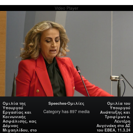
Video Player
Ομιλία της
Speeches-Ομιλίες
Ομιλία του
Υπουργού
Υπουργού
Category
has 897 media
Εργασίας και
Ανάπτυξης και
Κοινωνικής
Τροφίμων κ.
Ασφάλισης, κας
Λευτέρη
Δόμνας
Αυγενάκη στο ΔΣ
Μιχαηλίδου, στο
του ΕΒΕΑ, 11.3.24