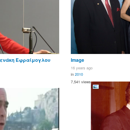
νενάκη Εφραίμογλου
Image
16 years ago
in
2010
7,541 views