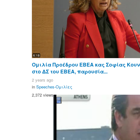
6:18
Ομιλία Προέδρου ΕΒΕΑ κας Σοφίας Κου
στο ΔΣ του ΕΒΕΑ, παρουσία...
2 years ago
in
Speeches-Ομιλίες
2,372 views