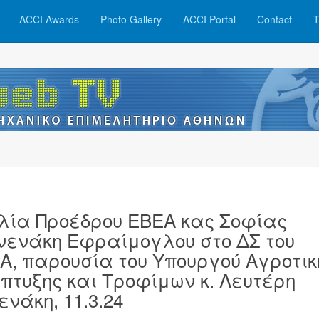
ACCI Awards
Photo Gallery
ACCI Portal
Contact
T
λία Προέδρου ΕΒΕΑ κας Σοφίας
νενάκη Εφραίμογλου στο ΔΣ του
Α, παρουσία του Υπουργού Αγροτικ
πτυξης και Τροφίμων κ. Λευτέρη
ενάκη, 11.3.24