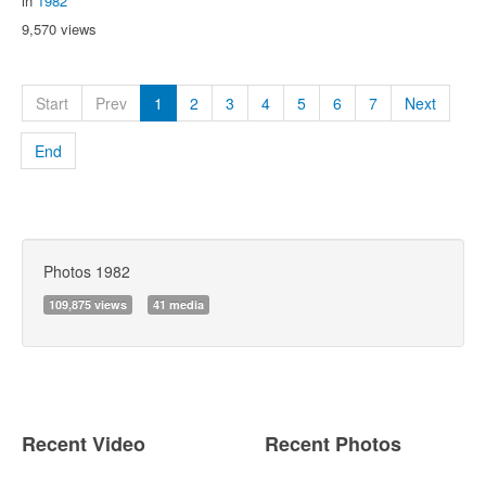
in
1982
9,570 views
Start
Prev
1
2
3
4
5
6
7
Next
End
Photos 1982
109,875 views
41 media
Recent Video
Recent Photos