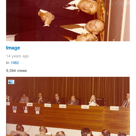
Image
14 years ago
in
1982
9,394 views