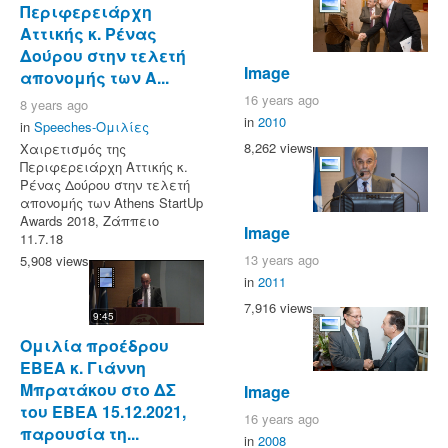
Περιφερειάρχη
Αττικής κ. Ρένας
Δούρου στην τελετή
Image
απονομής των A...
16 years ago
8 years ago
in
2010
in
Speeches-Ομιλίες
8,262 views
Χαιρετισμός της
Περιφερειάρχη Αττικής κ.
Ρένας Δούρου στην τελετή
απονομής των Athens StartUp
Awards 2018, Ζάππειο
Image
11.7.18
13 years ago
5,908 views
in
2011
7,916 views
9:45
Ομιλία προέδρου
ΕΒΕΑ κ. Γιάννη
Μπρατάκου στο ΔΣ
Image
του ΕΒΕΑ 15.12.2021,
16 years ago
παρουσία τη...
in
2008