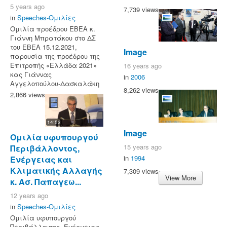
5 years ago
7,739 views
in
Speeches-Ομιλίες
Ομιλία προέδρου ΕΒΕΑ κ.
Γιάννη Μπρατάκου στο ΔΣ
του ΕΒΕΑ 15.12.2021,
Image
παρουσία της προέδρου της
Επιτροπής «Ελλάδα 2021»
16 years ago
κας Γιάννας
in
2006
Αγγελοπούλου-Δασκαλάκη
8,262 views
2,866 views
14:53
Image
Ομιλία υφυπουργού
15 years ago
Περιβάλλοντος,
in
1994
Ενέργειας και
Κλιματικής Αλλαγής
7,309 views
View More
κ. Ασ. Παπαγεω...
12 years ago
in
Speeches-Ομιλίες
Ομιλία υφυπουργού
Περιβάλλοντος, Ενέργειας