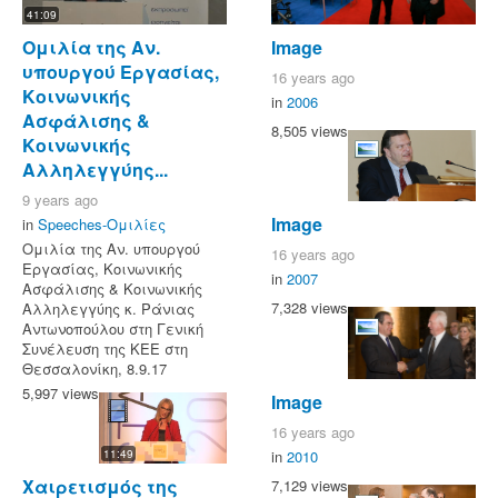
41:09
Ομιλία της Αν.
Image
υπουργού Εργασίας,
16 years ago
Κοινωνικής
in
2006
Ασφάλισης &
8,505 views
Κοινωνικής
Αλληλεγγύης...
9 years ago
Image
in
Speeches-Ομιλίες
Ομιλία της Αν. υπουργού
16 years ago
Εργασίας, Κοινωνικής
in
2007
Ασφάλισης & Κοινωνικής
7,328 views
Αλληλεγγύης κ. Ράνιας
Αντωνοπούλου στη Γενική
Συνέλευση της ΚΕΕ στη
Θεσσαλονίκη, 8.9.17
5,997 views
Image
16 years ago
in
2010
11:49
Χαιρετισμός της
7,129 views