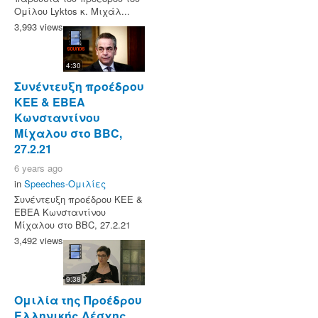
Ομίλου Lyktos κ. Μιχάλ...
3,993 views
4:30
Συνέντευξη προέδρου
ΚΕΕ & ΕΒΕΑ
Κωνσταντίνου
Μίχαλου στο BBC,
27.2.21
6 years ago
in
Speeches-Ομιλίες
Συνέντευξη προέδρου ΚΕΕ &
ΕΒΕΑ Κωνσταντίνου
Μίχαλου στο BBC, 27.2.21
3,492 views
9:38
Ομιλία της Προέδρου
Ελληνικής Λέσχης