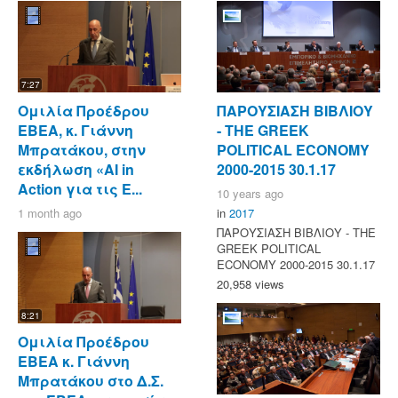
7:27
Ομιλία Προέδρου
ΠΑΡΟΥΣΙΑΣΗ ΒΙΒΛΙΟΥ
ΕΒΕΑ, κ. Γιάννη
- ΤΗΕ GREEK
Μπρατάκου, στην
POLITICAL ECONOMY
εκδήλωση «AI in
2000-2015 30.1.17
Action για τις Ε...
10 years ago
1 month ago
in
2017
ΠΑΡΟΥΣΙΑΣΗ ΒΙΒΛΙΟΥ - ΤΗΕ
GREEK POLITICAL
ECONOMY 2000-2015 30.1.17
20,958 views
8:21
Ομιλία Προέδρου
ΕΒΕΑ κ. Γιάννη
Μπρατάκου στο Δ.Σ.