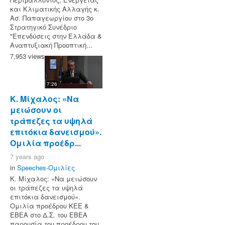
και Κλιματικής Αλλαγής κ.
Ασ. Παπαγεωργίου στο 3ο
Στρατηγικό Συνέδριο
"Επενδύσεις στην Ελλάδα &
Αναπτυξιακή Προοπτική...
7,953 views
7:26
Κ. Μίχαλος: «Να
μειώσουν οι
τράπεζες τα υψηλά
επιτόκια δανεισμού».
Ομιλία προέδρ...
7 years ago
in
Speeches-Ομιλίες
Κ. Μίχαλος: «Να μειώσουν
οι τράπεζες τα υψηλά
επιτόκια δανεισμού».
Ομιλία προέδρου ΚΕΕ &
ΕΒΕΑ στο Δ.Σ. του ΕΒΕΑ
παρουσία του προέδρου του