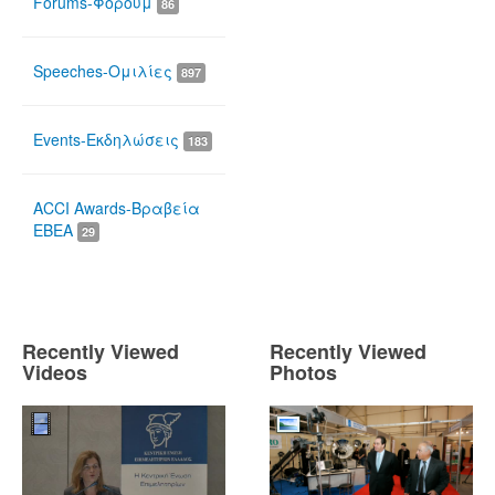
Forums-Φόρουμ
86
Speeches-Ομιλίες
897
Events-Εκδηλώσεις
183
ACCI Awards-Βραβεία
ΕΒΕΑ
29
Recently Viewed
Recently Viewed
Videos
Photos