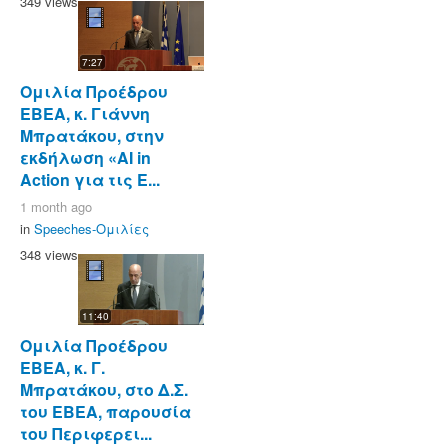
349 views
7:27
Ομιλία Προέδρου
ΕΒΕΑ, κ. Γιάννη
Μπρατάκου, στην
εκδήλωση «AI in
Action για τις Ε...
1 month ago
in
Speeches-Ομιλίες
348 views
11:40
Ομιλία Προέδρου
ΕΒΕΑ, κ. Γ.
Μπρατάκου, στο Δ.Σ.
του ΕΒΕΑ, παρουσία
του Περιφερει...