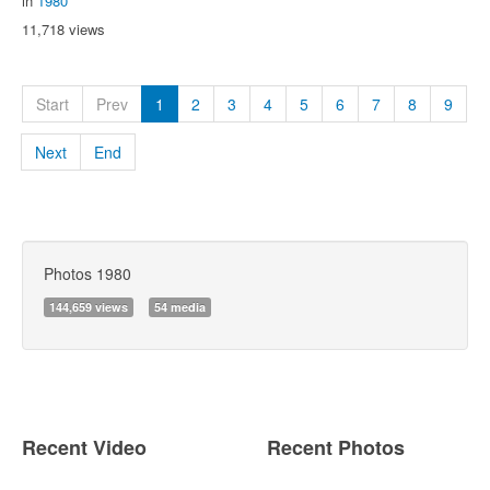
in
1980
11,718 views
Start
Prev
1
2
3
4
5
6
7
8
9
Next
End
Photos 1980
144,659 views
54 media
Recent Video
Recent Photos