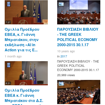
7:27
Ομιλία Προέδρου
ΠΑΡΟΥΣΙΑΣΗ ΒΙΒΛΙΟΥ
ΕΒΕΑ, κ. Γιάννη
- ΤΗΕ GREEK
Μπρατάκου, στην
POLITICAL ECONOMY
εκδήλωση «AI in
2000-2015 30.1.17
Action για τις Ε...
10 years ago
1 month ago
in
2017
ΠΑΡΟΥΣΙΑΣΗ ΒΙΒΛΙΟΥ - ΤΗΕ
GREEK POLITICAL
ECONOMY 2000-2015 30.1.17
20,969 views
8:21
Ομιλία Προέδρου
ΕΒΕΑ κ. Γιάννη
Μπρατάκου στο Δ.Σ.