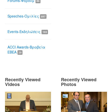
Forums-Φόρουμ
86
Speeches-Ομιλίες
897
Events-Εκδηλώσεις
183
ACCI Awards-Βραβεία
ΕΒΕΑ
29
Recently Viewed
Recently Viewed
Videos
Photos