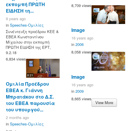
εκπομπή ΠΡΩΤΗ
8,709 views
ΕΙΔΗΣΗ τη...
9 years ago
in
Speeches-Ομιλίες
Image
Συνέντευξη προέδρου ΚΕΕ &
ΕΒΕΑ Κωνσταντίνου
16 years ago
Μίχαλου στην εκπομπή
in
2006
ΠΡΩΤΗ ΕΙΔΗΣΗ της ΕΡΤ,
8,058 views
9.2.18
6,834 views
8:21
Image
Ομιλία Προέδρου
16 years ago
ΕΒΕΑ κ. Γιάννη
in
2009
Μπρατάκου στο Δ.Σ.
8,665 views
του ΕΒΕΑ παρουσία
View More
του υπουργού...
2 months ago
in
Speeches-Ομιλίες