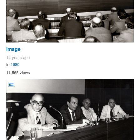
Image
14 years ago
in
1980
11,565 views