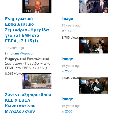
1:1:20
Image
Ενημερωτικό
Εκπαιδευτικό
15 years ago
Σεμινάριο - Ημερίδα
in
1988
για το ΓΕΜΗ στο
8,785 views
ΕΒΕΑ, 17.1.15 (1)
12 years ago
in
Forums-Φόρουμ
Image
Ενημερωτικό Εκπαιδευτικό
Σεμινάριο - Ημερίδα για το
16 years ago
ΓΕΜΗ στο ΕΒΕΑ, 17.1.15 (1)
in
2006
8,015 views
7,934 views
Συνέντευξη προέδρου
Image
ΚΕΕ & ΕΒΕΑ
Κωνσταντίνου
16 years ago
Μίχαλου στην
in
2006