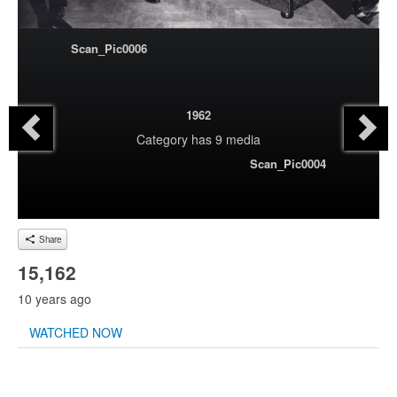
Scan_Pic0006
1962
Category
has 9 media
Scan_Pic0004
Share
15,162
10 years ago
WATCHED NOW