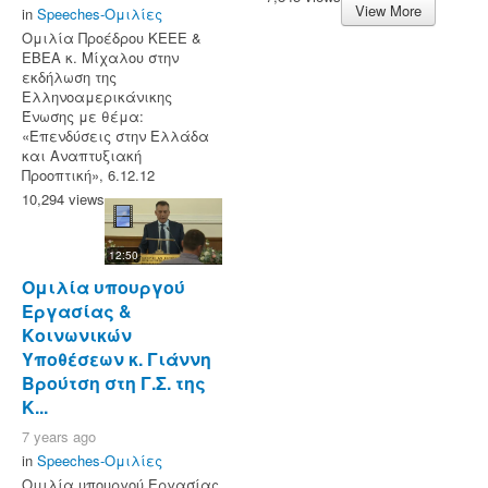
View More
in
Speeches-Ομιλίες
Ομιλία Προέδρου ΚΕΕΕ &
ΕΒΕΑ κ. Μίχαλου στην
εκδήλωση της
Ελληνοαμερικάνικης
Ένωσης με θέμα:
«Επενδύσεις στην Ελλάδα
και Αναπτυξιακή
Προοπτική», 6.12.12
10,294 views
12:50
Ομιλία υπουργού
Εργασίας &
Κοινωνικών
Υποθέσεων κ. Γιάννη
Βρούτση στη Γ.Σ. της
Κ...
7 years ago
in
Speeches-Ομιλίες
Ομιλία υπουργού Εργασίας