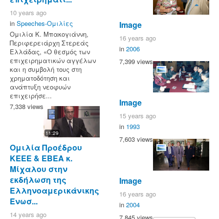
10 years ago
in
Speeches-Ομιλίες
Image
Ομιλία Κ. Μπακογιάννη,
16 years ago
Περιφερειάρχη Στερεάς
in
2006
Ελλάδας, «Ο θεσμός των
επιχειρηματικών αγγέλων
7,399 views
και η συμβολή τους στη
χρηματοδότηση και
ανάπτυξη νεοφυών
επιχειρήσε...
Image
7,338 views
15 years ago
in
1993
11:29
7,603 views
Ομιλία Προέδρου
ΚΕΕΕ & ΕΒΕΑ κ.
Μίχαλου στην
εκδήλωση της
Image
Ελληνοαμερικάνικης
16 years ago
Ένωσ...
in
2004
14 years ago
7,845 views