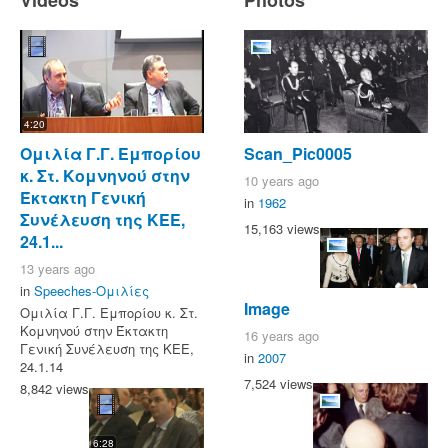
4:20
Ομιλία Γ.Γ. Εμπορίου
Scan_Pic0005
κ. Στ. Κομνηνού στην
10 years ago
Έκτακτη Γενική
in
1962
Συνέλευση της ΚΕΕ,
15,163 views
24.1...
13 years ago
in
Speeches-Ομιλίες
Image
Ομιλία Γ.Γ. Εμπορίου κ. Στ.
Κομνηνού στην Έκτακτη
16 years ago
Γενική Συνέλευση της ΚΕΕ,
in
2007
24.1.14
7,524 views
8,842 views
6:28