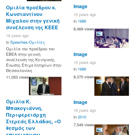
Image
Ομιλία προέδρου κ.
Κωνσταντίνου
15 years ago
Μίχαλου στην γενική
in
1986
συνέλευση της ΚΕΕΕ
8,469 views
16 years ago
in
Speeches-Ομιλίες
Ομιλία του προέδρου του
Image
ΕΒΕΑ στην γενική
συνέλευση της Κεντρικής
15 years ago
Ένωσης Επιμελητηρίων στην
in
1986
Θεσσαλονίκη
8,370 views
11,053 views
Ομιλία Κ.
Image
Μπακογιάννη,
16 years ago
Περιφερειάρχη
in
2010
Στερεάς Ελλάδας, «Ο
7,549 views
θεσμός των
επιχειρηματι...