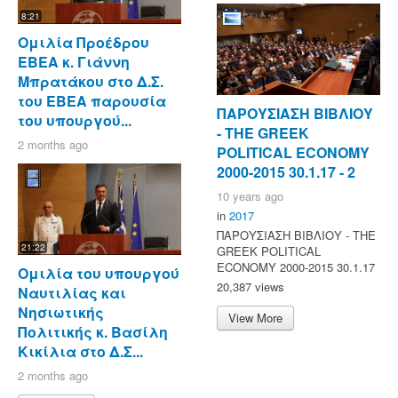
8:21
Ομιλία Προέδρου
ΕΒΕΑ κ. Γιάννη
Μπρατάκου στο Δ.Σ.
του ΕΒΕΑ παρουσία
ΠΑΡΟΥΣΙΑΣΗ ΒΙΒΛΙΟΥ
του υπουργού...
- ΤΗΕ GREEK
2 months ago
POLITICAL ECONOMY
2000-2015 30.1.17 - 2
10 years ago
in
2017
ΠΑΡΟΥΣΙΑΣΗ ΒΙΒΛΙΟΥ - ΤΗΕ
21:22
GREEK POLITICAL
ECONOMY 2000-2015 30.1.17
Ομιλία του υπουργού
20,387 views
Ναυτιλίας και
Νησιωτικής
View More
Πολιτικής κ. Βασίλη
Κικίλια στο Δ.Σ...
2 months ago