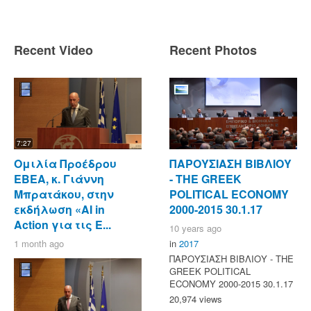
Recent Video
Recent Photos
7:27
Ομιλία Προέδρου
ΠΑΡΟΥΣΙΑΣΗ ΒΙΒΛΙΟΥ
ΕΒΕΑ, κ. Γιάννη
- ΤΗΕ GREEK
Μπρατάκου, στην
POLITICAL ECONOMY
εκδήλωση «AI in
2000-2015 30.1.17
Action για τις Ε...
10 years ago
1 month ago
in
2017
ΠΑΡΟΥΣΙΑΣΗ ΒΙΒΛΙΟΥ - ΤΗΕ
GREEK POLITICAL
ECONOMY 2000-2015 30.1.17
20,974 views