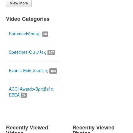
View More
Video Categories
Forums-Φόρουμ
86
Speeches-Ομιλίες
897
Events-Εκδηλώσεις
183
ACCI Awards-Βραβεία
ΕΒΕΑ
29
Recently Viewed
Recently Viewed
Videos
Photos