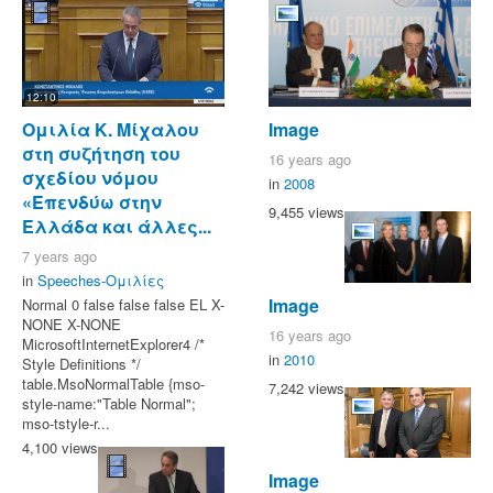
12:10
Ομιλία Κ. Μίχαλου
Image
στη συζήτηση του
16 years ago
σχεδίου νόμου
in
2008
«Επενδύω στην
9,455 views
Ελλάδα και άλλες...
7 years ago
in
Speeches-Ομιλίες
Image
Normal 0 false false false EL X-
NONE X-NONE
16 years ago
MicrosoftInternetExplorer4 /*
in
2010
Style Definitions */
table.MsoNormalTable {mso-
7,242 views
style-name:"Table Normal";
mso-tstyle-r...
4,100 views
Image