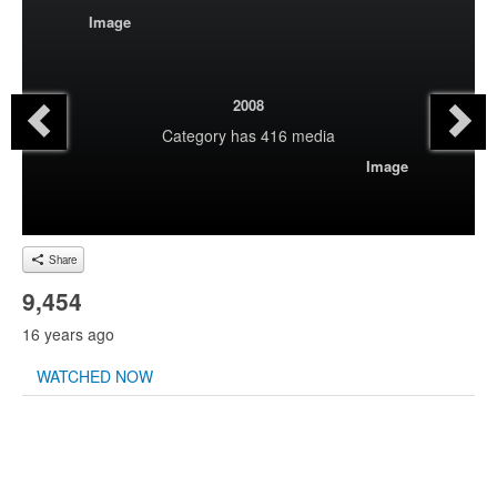
Image
2008
Category
has 416 media
Image
Share
9,454
16 years ago
WATCHED NOW