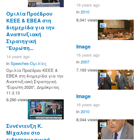
16 years ago
8:22
in
2010
Ομιλία Προέδρου
KEEE & ΕΒΕΑ στη
8,041 views
διημερίδα για την
Αναπτυξιακή
Στρατηγική
Image
“Ευρώπη...
16 years ago
14 years ago
in
2007
in
Speeches-Ομιλίες
7,193 views
Ομιλία Προέδρου KEEE &
ΕΒΕΑ στη διημερίδα για την
Αναπτυξιακή Στρατηγική
“Ευρώπη 2020”, Δημόκριτος
11.3.13
Image
9,290 views
16 years ago
in
2010
8,044 views
Συνέντευξη Κ.
Μίχαλου στο
ειδησεογραφικό