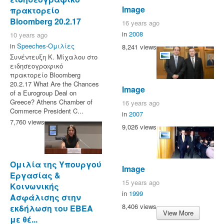
Image
πρακτορείο
Bloomberg 20.2.17
16 years ago
in
2008
10 years ago
in
Speeches-Ομιλίες
8,241 views
Συνέντευξη Κ. Μίχαλου στο
ειδησεογραφικό
πρακτορείο Bloomberg
20.2.17 What Are the Chances
Image
of a Eurogroup Deal on
Greece? Athens Chamber of
16 years ago
Commerce President C...
in
2007
7,760 views
9,026 views
Ομιλία της Υπουργού
Image
Εργασίας &
15 years ago
Κοινωνικής
in
1999
Ασφάλισης στην
8,406 views
εκδήλωση του ΕΒΕΑ
View More
με θέ...