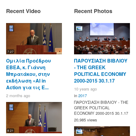
Recent Video
Recent Photos
7:27
Ομιλία Προέδρου
ΠΑΡΟΥΣΙΑΣΗ ΒΙΒΛΙΟΥ
ΕΒΕΑ, κ. Γιάννη
- ΤΗΕ GREEK
Μπρατάκου, στην
POLITICAL ECONOMY
εκδήλωση «AI in
2000-2015 30.1.17
Action για τις Ε...
10 years ago
2 months ago
in
2017
ΠΑΡΟΥΣΙΑΣΗ ΒΙΒΛΙΟΥ - ΤΗΕ
GREEK POLITICAL
ECONOMY 2000-2015 30.1.17
20,985 views
8:21