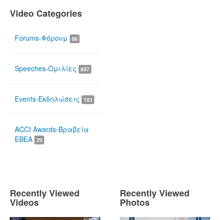
Video Categories
Forums-Φόρουμ
86
Speeches-Ομιλίες
897
Events-Εκδηλώσεις
183
ACCI Awards-Βραβεία
ΕΒΕΑ
29
Recently Viewed
Recently Viewed
Videos
Photos