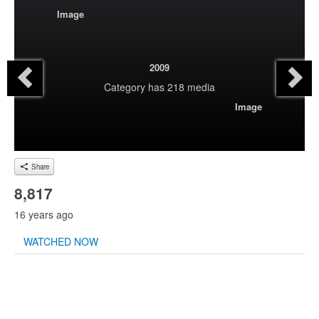
Image
2009
Category
has 218 media
Image
Share
8,817
16 years ago
WATCHED NOW