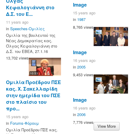
Όλγας
Image
Κεφαλογιάννη στο
15 years ago
Δ.Σ. του Ε...
in
1987
11 years ago
8,765 views
in
Speeches-Ομιλίες
Ομιλία της βουλευτού της
Νέας Δημοκρατίας κας.
Όλγας Κεφαλογιάννη στο
Δ.Σ. του ΕΒΕΑ, 27.1.16
Image
13,702 views
16 years ago
in
2005
10:53
9,453 views
Ομιλία Προέδρου ΠΣΕ
κας. Χ. Σακελλαρίδη
στην ημερίδα του ΠΣΕ
Image
στο πλαίσιο του
προ...
16 years ago
in
2006
15 years ago
7,776 views
in
Forums-Φόρουμ
View More
Ομιλία Προέδρου ΠΣΕ κας.