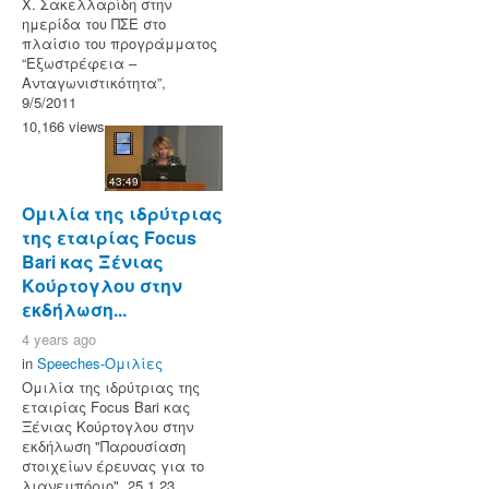
Χ. Σακελλαρίδη στην
ημερίδα του ΠΣΕ στο
πλαίσιο του προγράμματος
“Εξωστρέφεια –
Ανταγωνιστικότητα”,
9/5/2011
10,166 views
43:49
Ομιλία της ιδρύτριας
της εταιρίας Focus
Bari κας Ξένιας
Κούρτογλου στην
εκδήλωση...
4 years ago
in
Speeches-Ομιλίες
Ομιλία της ιδρύτριας της
εταιρίας Focus Bari κας
Ξένιας Κούρτογλου στην
εκδήλωση "Παρουσίαση
στοιχείων έρευνας για το
λιανεμπόριο", 25.1.23