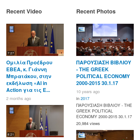
Recent Video
Recent Photos
7:27
Ομιλία Προέδρου
ΠΑΡΟΥΣΙΑΣΗ ΒΙΒΛΙΟΥ
ΕΒΕΑ, κ. Γιάννη
- ΤΗΕ GREEK
Μπρατάκου, στην
POLITICAL ECONOMY
εκδήλωση «AI in
2000-2015 30.1.17
Action για τις Ε...
10 years ago
2 months ago
in
2017
ΠΑΡΟΥΣΙΑΣΗ ΒΙΒΛΙΟΥ - ΤΗΕ
GREEK POLITICAL
ECONOMY 2000-2015 30.1.17
20,984 views
8:21