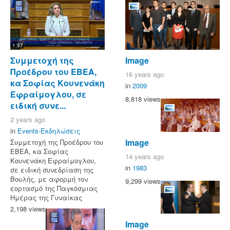
1:37
Συμμετοχή της
Image
Προέδρου του ΕΒΕΑ,
16 years ago
κα Σοφίας Κουνενάκη
in
2009
Εφραίμογλου, σε
8,818 views
ειδική συνε...
2 years ago
in
Events-Εκδηλώσεις
Image
Συμμετοχή της Προέδρου του
ΕΒΕΑ, κα Σοφίας
14 years ago
Κουνενάκη Εφραίμογλου,
in
1983
σε ειδική συνεδρίαση της
Βουλής, με αφορμή τον
9,299 views
εορτασμό της Παγκόσμιας
Ημέρας της Γυναίκας
2,198 views
Image