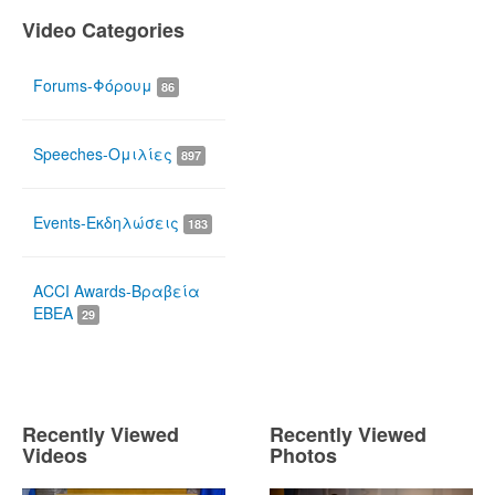
Video Categories
Forums-Φόρουμ
86
Speeches-Ομιλίες
897
Events-Εκδηλώσεις
183
ACCI Awards-Βραβεία
ΕΒΕΑ
29
Recently Viewed
Recently Viewed
Videos
Photos