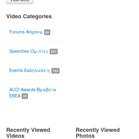
Video Categories
Forums-Φόρουμ
86
Speeches-Ομιλίες
897
Events-Εκδηλώσεις
183
ACCI Awards-Βραβεία
ΕΒΕΑ
29
Recently Viewed
Recently Viewed
Videos
Photos