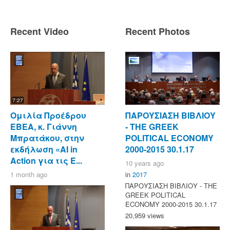
Recent Video
Recent Photos
7:27
Ομιλία Προέδρου
ΠΑΡΟΥΣΙΑΣΗ ΒΙΒΛΙΟΥ
ΕΒΕΑ, κ. Γιάννη
- ΤΗΕ GREEK
Μπρατάκου, στην
POLITICAL ECONOMY
εκδήλωση «AI in
2000-2015 30.1.17
Action για τις Ε...
10 years ago
1 month ago
in
2017
ΠΑΡΟΥΣΙΑΣΗ ΒΙΒΛΙΟΥ - ΤΗΕ
GREEK POLITICAL
ECONOMY 2000-2015 30.1.17
20,959 views