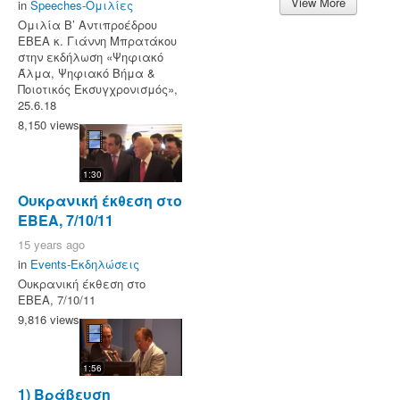
View More
in
Speeches-Ομιλίες
Ομιλία Β’ Αντιπροέδρου
ΕΒΕΑ κ. Γιάννη Μπρατάκου
στην εκδήλωση «Ψηφιακό
Άλμα, Ψηφιακό Βήμα &
Ποιοτικός Εκσυγχρονισμός»,
25.6.18
8,150 views
1:30
Ουκρανική έκθεση στο
ΕΒΕΑ, 7/10/11
15 years ago
in
Events-Εκδηλώσεις
Ουκρανική έκθεση στο
ΕΒΕΑ, 7/10/11
9,816 views
1:56
1) Βράβευση