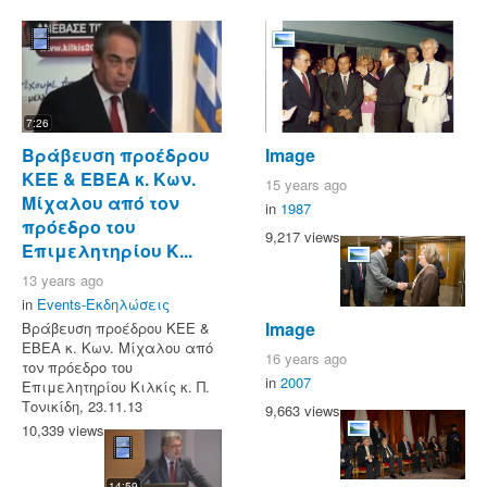
7:26
Βράβευση προέδρου
Image
ΚΕΕ & ΕΒΕΑ κ. Κων.
15 years ago
Μίχαλου από τον
in
1987
πρόεδρο του
9,217 views
Επιμελητηρίου Κ...
13 years ago
in
Events-Εκδηλώσεις
Image
Βράβευση προέδρου ΚΕΕ &
ΕΒΕΑ κ. Κων. Μίχαλου από
16 years ago
τον πρόεδρο του
in
2007
Επιμελητηρίου Κιλκίς κ. Π.
Τονικίδη, 23.11.13
9,663 views
10,339 views
14:59