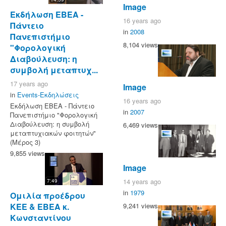
Image
Εκδήλωση ΕΒΕΑ -
16 years ago
Πάντειο
in
2008
Πανεπιστήμιο
8,104 views
"Φορολογική
Διαβούλευση: η
συμβολή μεταπτυχ...
17 years ago
Image
in
Events-Εκδηλώσεις
16 years ago
Εκδήλωση ΕΒΕΑ - Πάντειο
in
2007
Πανεπιστήμιο "Φορολογική
Διαβούλευση: η συμβολή
6,469 views
μεταπτυχιακών φοιτητών"
(Μέρος 3)
9,855 views
Image
14 years ago
7:49
in
1979
Ομιλία προέδρου
9,241 views
ΚΕΕ & ΕΒΕΑ κ.
Κωνσταντίνου