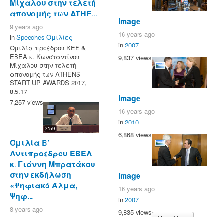
Μίχαλου στην τελετή
απονομής των ATHE...
Image
9 years ago
16 years ago
in
Speeches-Ομιλίες
in
2007
Ομιλία προέδρου ΚΕΕ &
ΕΒΕΑ κ. Κωνσταντίνου
9,837 views
Μίχαλου στην τελετή
απονομής των ATHENS
START UP AWARDS 2017,
8.5.17
Image
7,257 views
16 years ago
in
2010
2:59
6,868 views
Ομιλία Β’
Αντιπροέδρου ΕΒΕΑ
κ. Γιάννη Μπρατάκου
στην εκδήλωση
Image
«Ψηφιακό Άλμα,
16 years ago
Ψηφ...
in
2007
8 years ago
9,835 views