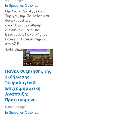
in
Speeches-Ομιλίες
Ομιλία κ. Δρ. Άγγελου
Συρίγου, υφ. Παιδείας και
Θρησκευμάτων,
αναπληρωτή καθηγητή
Διεθνούς Δικαίου και
Εξωτερικής Πολιτικής του
Παντείου Πανεπιστημίου,
στο ΔΣ Ε...
4,481 views
58:23
Πάνελ συζήτησης της
εκδήλωσης
“Φορολογία &
Επιχειρηματική
Ανάπτυξη:
Προτεινόμενε...
5 months ago
in
Speeches-Ομιλίες