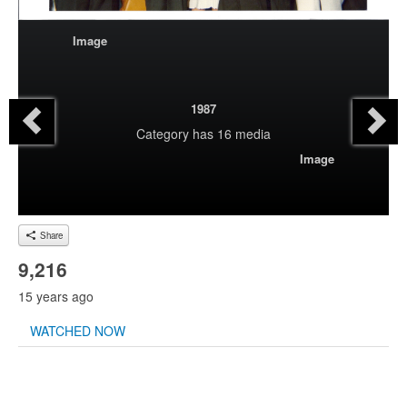
Image
1987
Category
has 16 media
Image
Share
9,216
15 years ago
WATCHED NOW