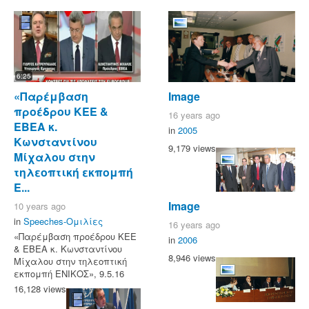
6:25
«Παρέμβαση
Image
προέδρου ΚΕΕ &
16 years ago
ΕΒΕΑ κ.
in
2005
Κωνσταντίνου
9,179 views
Μίχαλου στην
τηλεοπτική εκπομπή
Ε...
Image
10 years ago
in
Speeches-Ομιλίες
16 years ago
«Παρέμβαση προέδρου ΚΕΕ
in
2006
& ΕΒΕΑ κ. Κωνσταντίνου
8,946 views
Μίχαλου στην τηλεοπτική
εκπομπή ΕΝΙΚΟΣ», 9.5.16
16,128 views