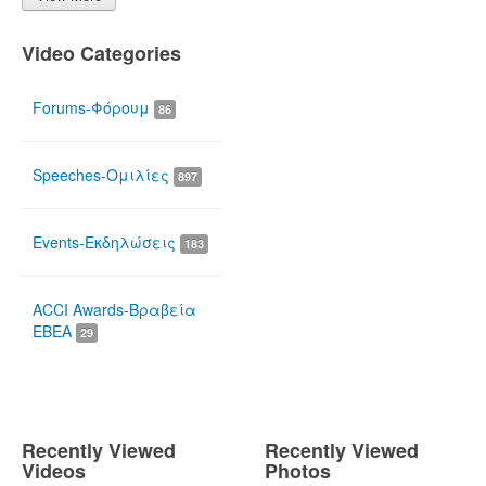
Video Categories
Forums-Φόρουμ
86
Speeches-Ομιλίες
897
Events-Εκδηλώσεις
183
ACCI Awards-Βραβεία
ΕΒΕΑ
29
Recently Viewed
Recently Viewed
Videos
Photos