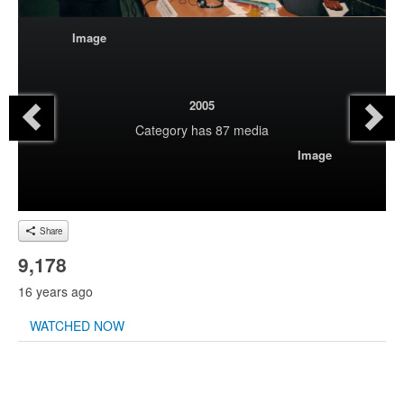
Image
2005
Category
has 87 media
Image
Share
9,178
16 years ago
WATCHED NOW