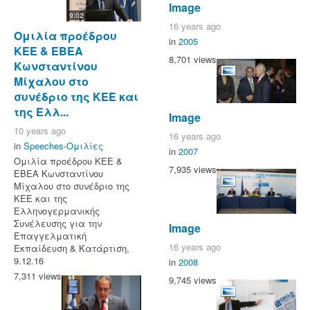
Image
9:02
16 years ago
Ομιλία προέδρου
in
2005
ΚΕΕ & ΕΒΕΑ
8,701 views
Κωνσταντίνου
Μίχαλου στο
συνέδριο της ΚΕΕ και
της Ελλ...
Image
10 years ago
16 years ago
in
Speeches-Ομιλίες
in
2007
Ομιλία προέδρου ΚΕΕ &
7,935 views
ΕΒΕΑ Κωνσταντίνου
Μίχαλου στο συνέδριο της
ΚΕΕ και της
Ελληνογερμανικής
Συνέλευσης για την
Image
Επαγγελματική
16 years ago
Εκπαίδευση & Κατάρτιση,
9.12.16
in
2008
7,311 views
9,745 views