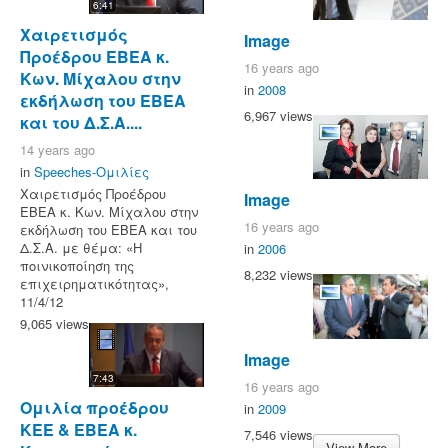
6:41
Χαιρετισμός
Image
Προέδρου ΕΒΕΑ κ.
16 years ago
Κων. Μίχαλου στην
in
2008
εκδήλωση του ΕΒΕΑ
6,967 views
και του Δ.Σ.Α....
14 years ago
in
Speeches-Ομιλίες
Χαιρετισμός Προέδρου
Image
ΕΒΕΑ κ. Κων. Μίχαλου στην
16 years ago
εκδήλωση του ΕΒΕΑ και του
Δ.Σ.Α. με θέμα: «Η
in
2006
ποινικοποίηση της
8,232 views
επιχειρηματικότητας»,
11/4/12
9,065 views
Image
7:43
16 years ago
Ομιλία προέδρου
in
2009
ΚΕΕ & ΕΒΕΑ κ.
7,546 views
View More