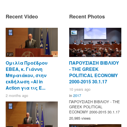
Recent Video
Recent Photos
7:27
Ομιλία Προέδρου
ΠΑΡΟΥΣΙΑΣΗ ΒΙΒΛΙΟΥ
ΕΒΕΑ, κ. Γιάννη
- ΤΗΕ GREEK
Μπρατάκου, στην
POLITICAL ECONOMY
εκδήλωση «AI in
2000-2015 30.1.17
Action για τις Ε...
10 years ago
2 months ago
in
2017
ΠΑΡΟΥΣΙΑΣΗ ΒΙΒΛΙΟΥ - ΤΗΕ
GREEK POLITICAL
ECONOMY 2000-2015 30.1.17
20,985 views