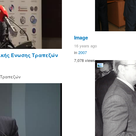
Image
16 years ago
in
2007
νικής Ένωσης Τραπεζών
7,078 views
ς Τραπεζών