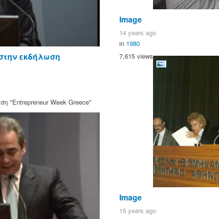
Image
14 years ago
in
1980
 στην εκδήλωση
7,615 views
η "Entrepreneur Week Greece"
Image
15 years ago