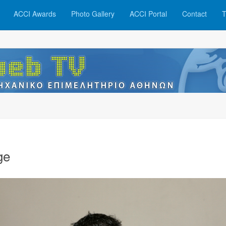
ACCI Awards
Photo Gallery
ACCI Portal
Contact
T
ge