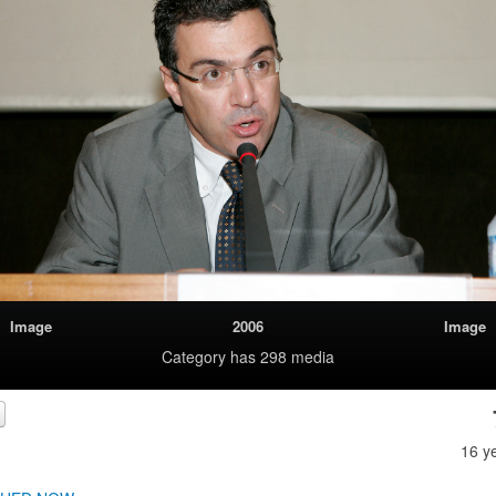
Image
2006
Image
Category
has 298 media
16 y