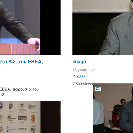
το Δ.Σ. του ΕΒΕΑ,
Image
16 years ago
in
2006
7,503 views
 ΕΒΕΑ, παρουσία του
/12