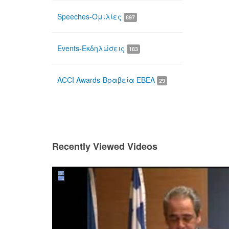
Speeches-Ομιλίες
897
Events-Εκδηλώσεις
183
ACCI Awards-Βραβεία ΕΒΕΑ
29
Recently Viewed Videos