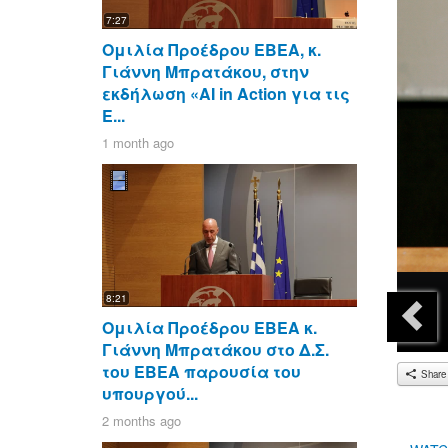
7:27
Ομιλία Προέδρου ΕΒΕΑ, κ.
Γιάννη Μπρατάκου, στην
εκδήλωση «AI in Action για τις
Ε...
1 month ago
8:21
Ομιλία Προέδρου ΕΒΕΑ κ.
Γιάννη Μπρατάκου στο Δ.Σ.
του ΕΒΕΑ παρουσία του
Share
υπουργού...
2 months ago