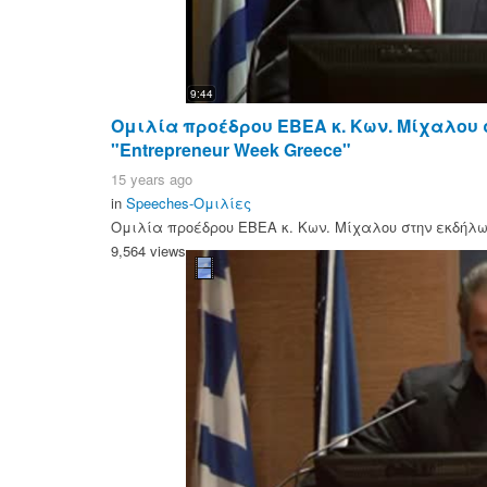
9:44
Ομιλία προέδρου ΕΒΕΑ κ. Κων. Μίχαλου
"Entrepreneur Week Greece"
15 years ago
in
Speeches-Ομιλίες
Ομιλία προέδρου ΕΒΕΑ κ. Κων. Μίχαλου στην εκδήλωσ
9,564 views