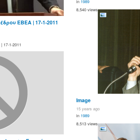
in
1989
8,540 views
δρου ΕΒΕΑ | 17-1-2011
 17-1-2011
Image
15 years ago
in
1989
8,513 views