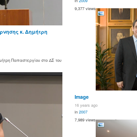
in
2009
9,377 views
ρνησης κ. Δημήτρη
μήτρη Παπαστεργίου στο ΔΣ του
Image
16 years ago
in
2007
7,989 views