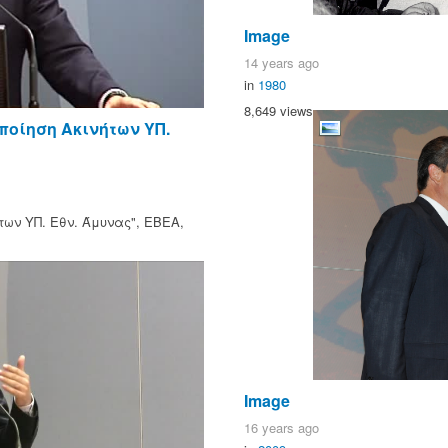
Image
14 years ago
in
1980
8,649 views
ποίηση Ακινήτων ΥΠ.
των ΥΠ. Εθν. Άμυνας", ΕΒΕΑ,
Image
16 years ago