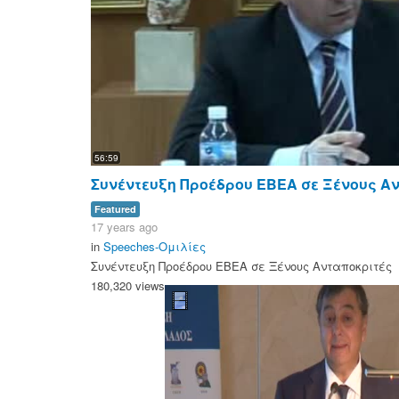
56:59
Συνέντευξη Προέδρου ΕΒΕΑ σε Ξένους Α
Featured
17 years ago
in
Speeches-Ομιλίες
Συνέντευξη Προέδρου ΕΒΕΑ σε Ξένους Ανταποκριτές
180,320 views