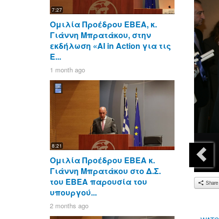
7:27
Ομιλία Προέδρου ΕΒΕΑ, κ.
Γιάννη Μπρατάκου, στην
εκδήλωση «AI in Action για τις
Ε...
1 month ago
8:21
Ομιλία Προέδρου ΕΒΕΑ κ.
Γιάννη Μπρατάκου στο Δ.Σ.
του ΕΒΕΑ παρουσία του
Share
υπουργού...
2 months ago