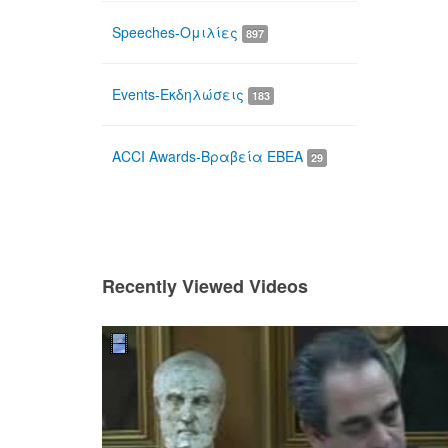
Speeches-Ομιλίες
897
Events-Εκδηλώσεις
183
ACCI Awards-Βραβεία ΕΒΕΑ
29
Recently Viewed Videos