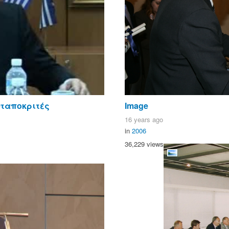
νταποκριτές
Image
16 years ago
in
2006
36,229 views