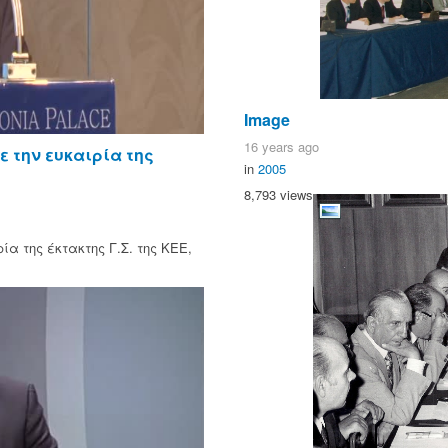
Image
16 years ago
 την ευκαιρία της
in
2005
8,793 views
α της έκτακτης Γ.Σ. της ΚΕΕ,