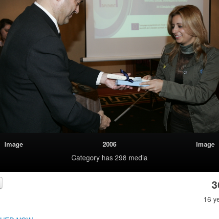
Image
2006
Image
Category
has 298 media
3
16 y