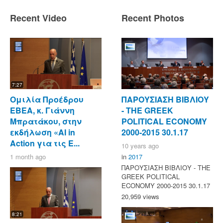
Recent Video
Recent Photos
7:27
Ομιλία Προέδρου
ΠΑΡΟΥΣΙΑΣΗ ΒΙΒΛΙΟΥ
ΕΒΕΑ, κ. Γιάννη
- ΤΗΕ GREEK
Μπρατάκου, στην
POLITICAL ECONOMY
εκδήλωση «AI in
2000-2015 30.1.17
Action για τις Ε...
10 years ago
1 month ago
in
2017
ΠΑΡΟΥΣΙΑΣΗ ΒΙΒΛΙΟΥ - ΤΗΕ
GREEK POLITICAL
ECONOMY 2000-2015 30.1.17
20,959 views
8:21