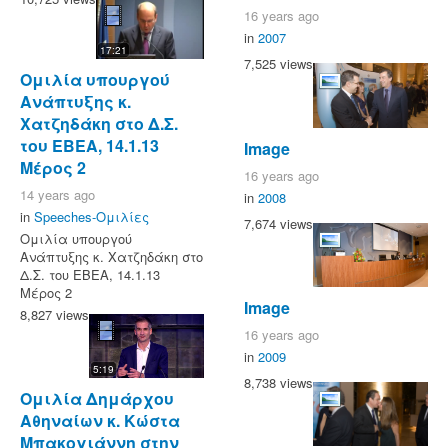
16 years ago
in
2007
17:21
7,525 views
Ομιλία υπουργού
Ανάπτυξης κ.
Χατζηδάκη στο Δ.Σ.
του ΕΒΕΑ, 14.1.13
Image
Μέρος 2
16 years ago
14 years ago
in
2008
in
Speeches-Ομιλίες
7,674 views
Ομιλία υπουργού
Ανάπτυξης κ. Χατζηδάκη στο
Δ.Σ. του ΕΒΕΑ, 14.1.13
Μέρος 2
Image
8,827 views
16 years ago
in
2009
5:19
8,738 views
Ομιλία Δημάρχου
Αθηναίων κ. Κώστα
Μπακογιάννη στην