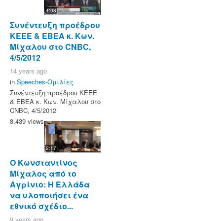
4:08
Συνέντευξη προέδρου
KEEE & ΕΒΕΑ κ. Κων.
Μίχαλου στο CNBC,
4/5/2012
14 years ago
in
Speeches-Ομιλίες
Συνέντευξη προέδρου KEEE
& ΕΒΕΑ κ. Κων. Μίχαλου στο
CNBC, 4/5/2012
8,439 views
2:17
O Κωνσταντίνος
Μίχαλος από το
Αγρίνιο: Η Ελλάδα
να υλοποιήσει ένα
εθνικό σχέδιο...
9 years ago