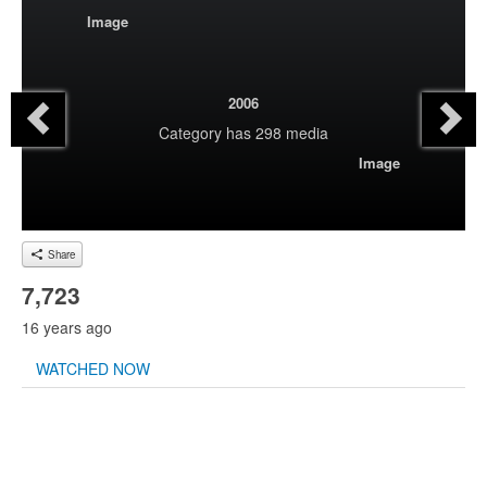
Image
2006
Category
has 298 media
Image
Share
7,723
16 years ago
WATCHED NOW