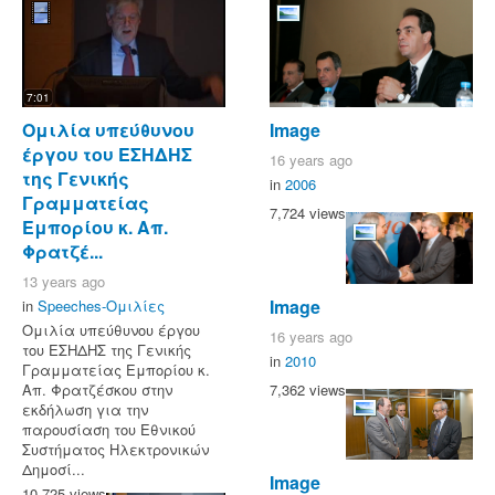
7:01
Ομιλία υπεύθυνου
Image
έργου του ΕΣΗΔΗΣ
16 years ago
της Γενικής
in
2006
Γραμματείας
7,724 views
Εμπορίου κ. Απ.
Φρατζέ...
13 years ago
Image
in
Speeches-Ομιλίες
Ομιλία υπεύθυνου έργου
16 years ago
του ΕΣΗΔΗΣ της Γενικής
in
2010
Γραμματείας Εμπορίου κ.
7,362 views
Απ. Φρατζέσκου στην
εκδήλωση για την
παρουσίαση του Εθνικού
Συστήματος Ηλεκτρονικών
Δημοσί...
Image
10,725 views