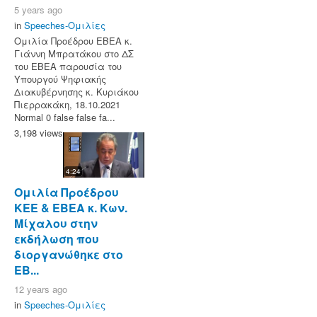
5 years ago
in
Speeches-Ομιλίες
Ομιλία Προέδρου ΕΒΕΑ κ.
Γιάννη Μπρατάκου στο ΔΣ
του ΕΒΕΑ παρουσία του
Υπουργού Ψηφιακής
Διακυβέρνησης κ. Κυριάκου
Πιερρακάκη, 18.10.2021
Normal 0 false false fa...
3,198 views
4:24
Ομιλία Προέδρου
ΚΕΕ & ΕΒΕΑ κ. Κων.
Μίχαλου στην
εκδήλωση που
διοργανώθηκε στο
ΕΒ...
12 years ago
in
Speeches-Ομιλίες