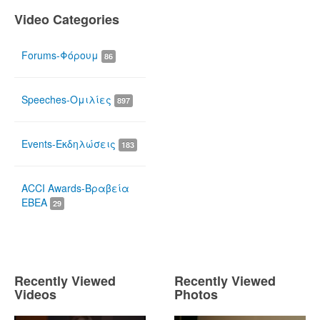
Video Categories
Forums-Φόρουμ
86
Speeches-Ομιλίες
897
Events-Εκδηλώσεις
183
ACCI Awards-Βραβεία
ΕΒΕΑ
29
Recently Viewed
Recently Viewed
Videos
Photos