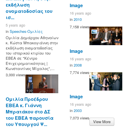
εκδήλωση
Image
ονοματοδοσίας του
16 years ago
ισ...
in
2010
5 years ago
7,158 views
in
Speeches-Ομιλίες
Ομιλία Δημάρχου Αθηναίων
κ. Κώστα Μπακογιάννη στην
εκδήλωση ονοματοδοσίας
Image
του ιστορικού κτιρίου του
ΕΒΕΑ σε "Κέντρο
16 years ago
Επιχειρηματικότητας |
in
2008
Κωνσταντίνος Μίχαλος",...
7,774 views
3,000 views
9:33
Image
Ομιλία Προέδρου
16 years ago
ΕΒΕΑ κ. Γιάννη
in
2003
Μπρατάκου στο ΔΣ
του ΕΒΕΑ παρουσία
7,073 views
View More
του Υπουργού Ψ...