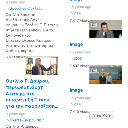
9 years ago
16 years ago
in
Speeches-Ομιλίες
in
2007
Ομιλία διοικητή
Ανεξάρτητης Αρχής
7,417 views
Δημοσίων Εσόδων Γ. Πιτσιλή
στην τελετή εγκαινίων του
Συντονιστικού
Επιχειρησιακού Κέντρου
Image
για την αντιμετώπιση του
λαθρεμπορίο...
16 years ago
6,679 views
in
2006
7,507 views
9:49
Ομιλία Ρ. Δούρου,
περιφερειάρχη
Image
Αττικής, στη
16 years ago
συνέντευξη Τύπου
in
2007
για την παρουσίαση...
7,410 views
8 years ago
View More
in
Events-Εκδηλώσεις
Ομιλία Ρ. Δούρου,