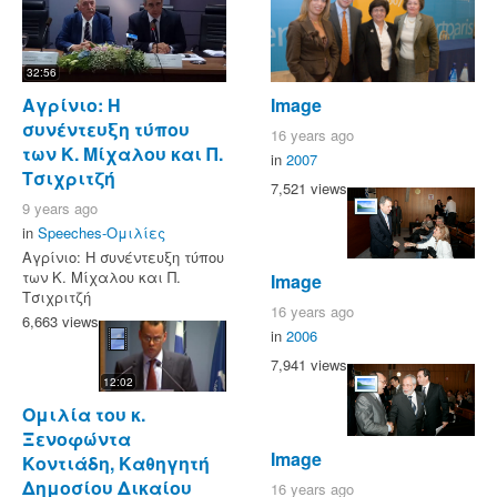
32:56
Αγρίνιο: Η
Image
συνέντευξη τύπου
16 years ago
των Κ. Μίχαλου και Π.
in
2007
Τσιχριτζή
7,521 views
9 years ago
in
Speeches-Ομιλίες
Αγρίνιο: Η συνέντευξη τύπου
των Κ. Μίχαλου και Π.
Image
Τσιχριτζή
16 years ago
6,663 views
in
2006
7,941 views
12:02
Ομιλία του κ.
Ξενοφώντα
Image
Κοντιάδη, Καθηγητή
Δημοσίου Δικαίου
16 years ago