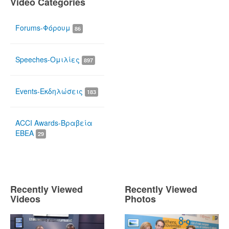
Video Categories
Forums-Φόρουμ
86
Speeches-Ομιλίες
897
Events-Εκδηλώσεις
183
ACCI Awards-Βραβεία
ΕΒΕΑ
29
Recently Viewed
Recently Viewed
Videos
Photos