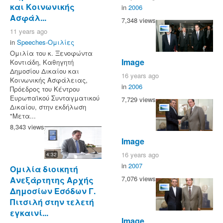
και Κοινωνικής
in
2006
Ασφάλ...
7,348 views
11 years ago
in
Speeches-Ομιλίες
Ομιλία του κ. Ξενοφώντα
Image
Κοντιάδη, Καθηγητή
Δημοσίου Δικαίου και
16 years ago
Κοινωνικής Ασφάλειας,
in
2006
Πρόεδρος του Κέντρου
Ευρωπαϊκού Συνταγματικού
7,729 views
Δικαίου, στην εκδήλωση
"Μετα...
8,343 views
Image
16 years ago
4:32
in
2007
Ομιλία διοικητή
7,076 views
Ανεξάρτητης Αρχής
Δημοσίων Εσόδων Γ.
Πιτσιλή στην τελετή
εγκαινί...
Image