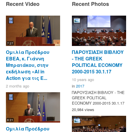
Recent Video
Recent Photos
7:27
Ομιλία Προέδρου
ΠΑΡΟΥΣΙΑΣΗ ΒΙΒΛΙΟΥ
ΕΒΕΑ, κ. Γιάννη
- ΤΗΕ GREEK
Μπρατάκου, στην
POLITICAL ECONOMY
εκδήλωση «AI in
2000-2015 30.1.17
Action για τις Ε...
10 years ago
2 months ago
in
2017
ΠΑΡΟΥΣΙΑΣΗ ΒΙΒΛΙΟΥ - ΤΗΕ
GREEK POLITICAL
ECONOMY 2000-2015 30.1.17
20,984 views
8:21
Ομιλία Προέδρου