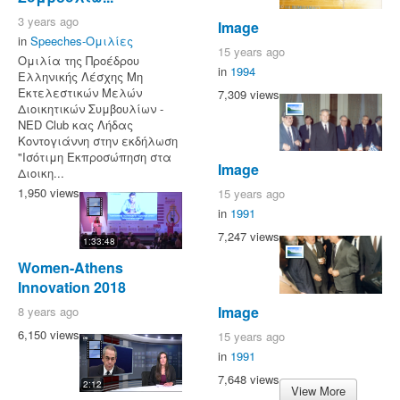
3 years ago
Image
in
Speeches-Ομιλίες
15 years ago
Ομιλία της Προέδρου
in
1994
Ελληνικής Λέσχης Μη
Εκτελεστικών Μελών
7,309 views
Διοικητικών Συμβουλίων -
NED Club κας Λήδας
Κοντογιάννη στην εκδήλωση
"Ισότιμη Εκπροσώπηση στα
Image
Διοικη...
1,950 views
15 years ago
in
1991
7,247 views
1:33:48
Women-Athens
Innovation 2018
Image
8 years ago
6,150 views
15 years ago
in
1991
7,648 views
2:12
View More