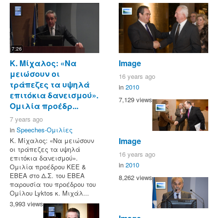
7:26
Κ. Μίχαλος: «Να
Image
μειώσουν οι
16 years ago
τράπεζες τα υψηλά
in
2010
επιτόκια δανεισμού».
7,129 views
Ομιλία προέδρ...
7 years ago
in
Speeches-Ομιλίες
Image
Κ. Μίχαλος: «Να μειώσουν
οι τράπεζες τα υψηλά
16 years ago
επιτόκια δανεισμού».
in
2010
Ομιλία προέδρου ΚΕΕ &
ΕΒΕΑ στο Δ.Σ. του ΕΒΕΑ
8,262 views
παρουσία του προέδρου του
Ομίλου Lyktos κ. Μιχάλ...
3,993 views