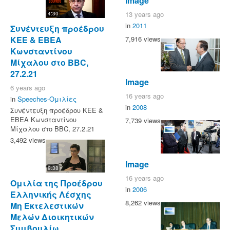
Image
13 years ago
4:30
in
2011
Συνέντευξη προέδρου
ΚΕΕ & ΕΒΕΑ
7,916 views
Κωνσταντίνου
Μίχαλου στο BBC,
27.2.21
Image
6 years ago
16 years ago
in
Speeches-Ομιλίες
in
2008
Συνέντευξη προέδρου ΚΕΕ &
ΕΒΕΑ Κωνσταντίνου
7,739 views
Μίχαλου στο BBC, 27.2.21
3,492 views
Image
9:38
16 years ago
Ομιλία της Προέδρου
in
2006
Ελληνικής Λέσχης
8,262 views
Μη Εκτελεστικών
Μελών Διοικητικών
Συμβουλίω...