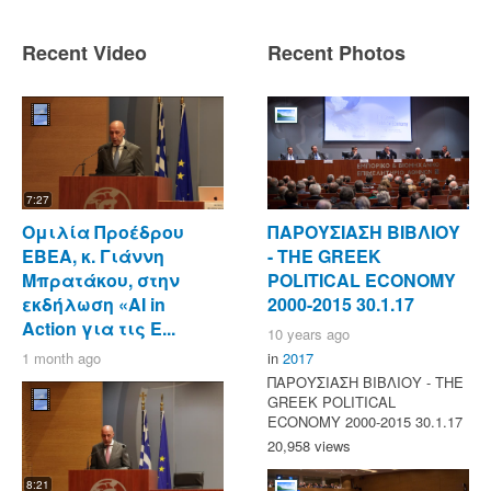
Recent Video
Recent Photos
7:27
Ομιλία Προέδρου
ΠΑΡΟΥΣΙΑΣΗ ΒΙΒΛΙΟΥ
ΕΒΕΑ, κ. Γιάννη
- ΤΗΕ GREEK
Μπρατάκου, στην
POLITICAL ECONOMY
εκδήλωση «AI in
2000-2015 30.1.17
Action για τις Ε...
10 years ago
1 month ago
in
2017
ΠΑΡΟΥΣΙΑΣΗ ΒΙΒΛΙΟΥ - ΤΗΕ
GREEK POLITICAL
ECONOMY 2000-2015 30.1.17
20,958 views
8:21