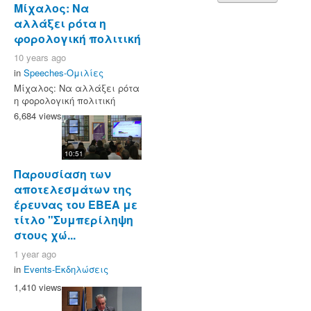
Μίχαλος: Να
αλλάξει ρότα η
φορολογική πολιτική
10 years ago
in
Speeches-Ομιλίες
Μίχαλος: Να αλλάξει ρότα
η φορολογική πολιτική
6,684 views
10:51
Παρουσίαση των
αποτελεσμάτων της
έρευνας του ΕΒΕΑ με
τίτλο "Συμπερίληψη
στους χώ...
1 year ago
in
Events-Εκδηλώσεις
1,410 views