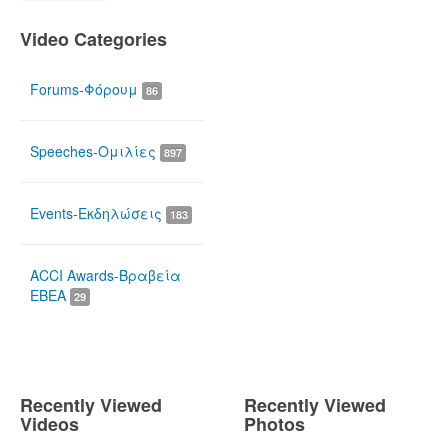
Video Categories
Forums-Φόρουμ
86
Speeches-Ομιλίες
897
Events-Εκδηλώσεις
183
ACCI Awards-Βραβεία
ΕΒΕΑ
29
Recently Viewed
Recently Viewed
Videos
Photos