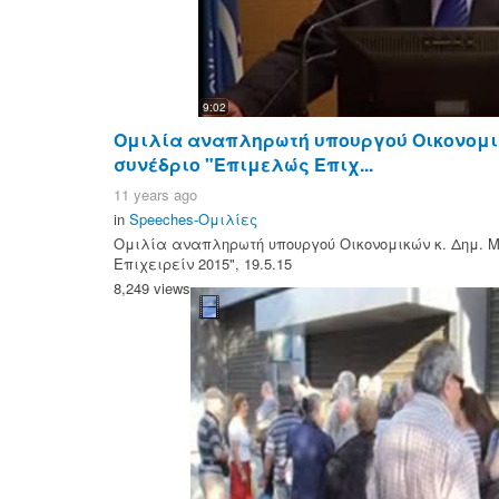
9:02
Ομιλία αναπληρωτή υπουργού Οικονομικ
συνέδριο "Επιμελώς Επιχ...
11 years ago
in
Speeches-Ομιλίες
Ομιλία αναπληρωτή υπουργού Οικονομικών κ. Δημ. 
Επιχειρείν 2015", 19.5.15
8,249 views