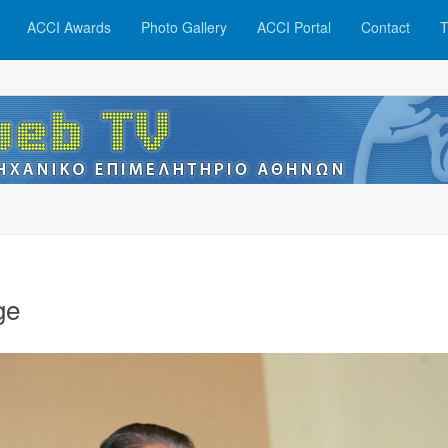
ACCI Awards
Photo Gallery
ACCI Portal
Contact
T
ge