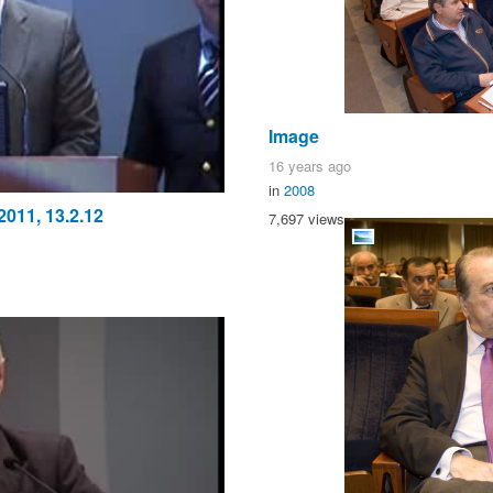
Image
16 years ago
in
2008
11, 13.2.12
7,697 views