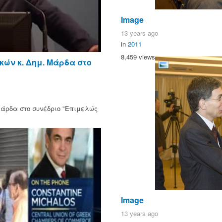
Image
13 years ago
in
2011
8,459 views
ών κ. Δημ. Μάρδα στο
Μάρδα στο συνέδριο "Επιμελώς
Image
13 years ago