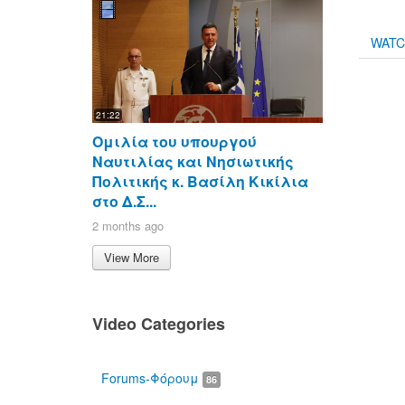
WAT
21:22
Ομιλία του υπουργού
Ναυτιλίας και Νησιωτικής
Πολιτικής κ. Βασίλη Κικίλια
στο Δ.Σ...
2 months ago
View More
Video Categories
Forums-Φόρουμ
86