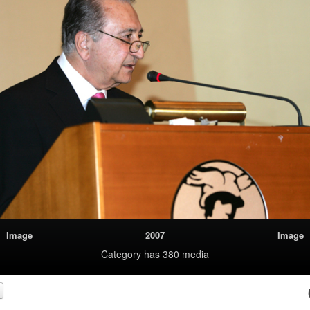
Image
2007
Image
Category
has 380 media