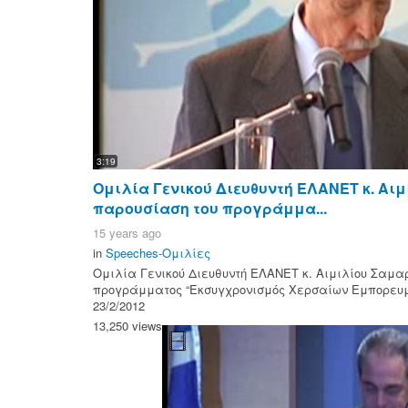
3:19
Ομιλία Γενικού Διευθυντή ΕΛΑΝΕΤ κ. Αι
παρουσίαση του προγράμμα...
15 years ago
in
Speeches-Ομιλίες
Ομιλία Γενικού Διευθυντή ΕΛΑΝΕΤ κ. Αιμιλίου Σαμα
προγράμματος “Εκσυγχρονισμός Χερσαίων Εμπορευ
23/2/2012
13,250 views