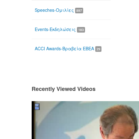
Speeches-Ομιλίες
897
Events-Εκδηλώσεις
183
ACCI Awards-Βραβεία ΕΒΕΑ
29
Recently Viewed Videos