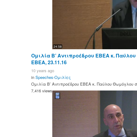
24:58
Ομιλία Β’ Αντιπροέδρου ΕΒΕΑ κ. Παύλου 
ΕΒΕΑ, 23.11.16
10 years ago
in
Speeches-Ομιλίες
Ομιλία Β’ Αντιπροέδρου ΕΒΕΑ κ. Παύλου Θωμόγλου στο
7,416 views