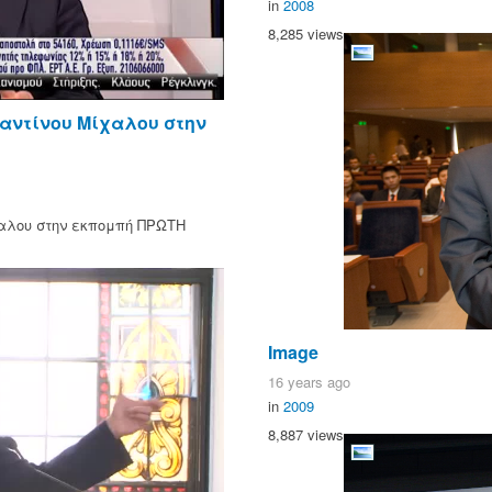
in
2008
8,285 views
αντίνου Μίχαλου στην
αλου στην εκπομπή ΠΡΩΤΗ
Image
16 years ago
in
2009
8,887 views