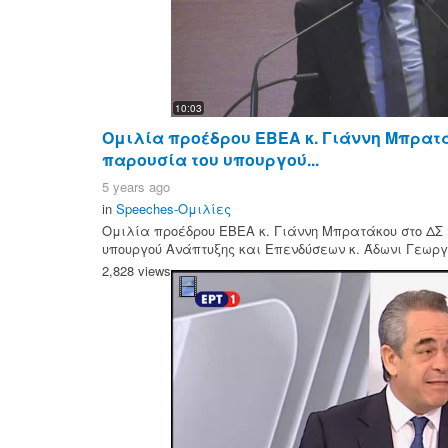
10:03
Ομιλία προέδρου ΕΒΕΑ κ. Γιάννη Μπρατά
παρουσία του υπουργού...
5 years ago
in
Speeches-Ομιλίες
Ομιλία προέδρου ΕΒΕΑ κ. Γιάννη Μπρατάκου στο ΔΣ 
υπουργού Ανάπτυξης και Επενδύσεων κ. Άδωνι Γεωργι
2,828 views