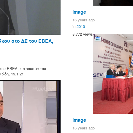
Image
16 years ago
in
2010
8,772 views
κου στο ΔΣ του ΕΒΕΑ,
του ΕΒΕΑ, παρουσία του
άδη, 19.1.21
Image
16 years ago