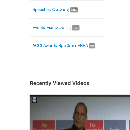
Speeches-Ομιλίες
897
Events-Εκδηλώσεις
183
ACCI Awards-Βραβεία ΕΒΕΑ
29
Recently Viewed Videos