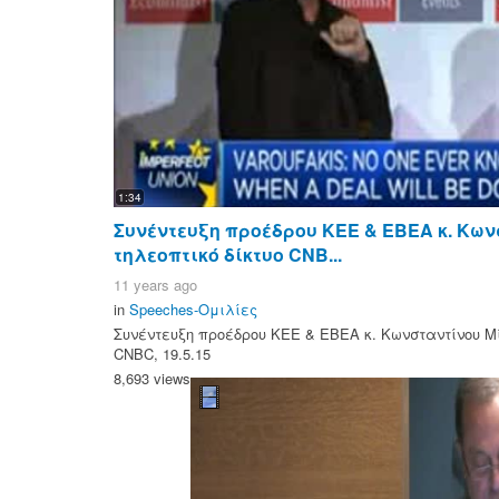
1:34
Συνέντευξη προέδρου ΚΕΕ & ΕΒΕΑ κ. Κων
τηλεοπτικό δίκτυο CNB...
11 years ago
in
Speeches-Ομιλίες
Συνέντευξη προέδρου ΚΕΕ & ΕΒΕΑ κ. Κωνσταντίνου Μί
CNBC, 19.5.15
8,693 views