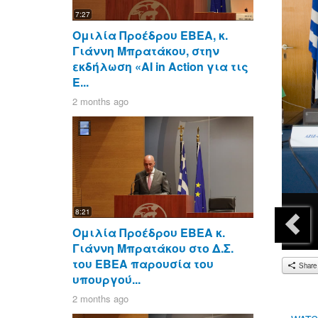
7:27
Ομιλία Προέδρου ΕΒΕΑ, κ.
Γιάννη Μπρατάκου, στην
εκδήλωση «AI in Action για τις
Ε...
2 months ago
8:21
Ομιλία Προέδρου ΕΒΕΑ κ.
Γιάννη Μπρατάκου στο Δ.Σ.
του ΕΒΕΑ παρουσία του
Share
υπουργού...
2 months ago