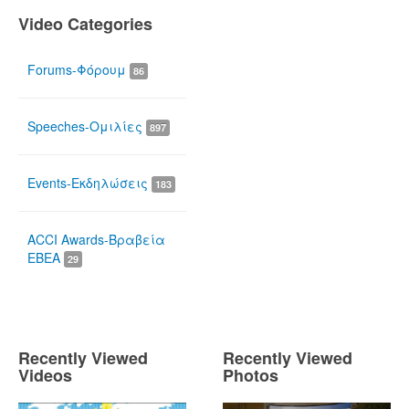
Video Categories
Forums-Φόρουμ
86
Speeches-Ομιλίες
897
Events-Εκδηλώσεις
183
ACCI Awards-Βραβεία
ΕΒΕΑ
29
Recently Viewed
Recently Viewed
Videos
Photos