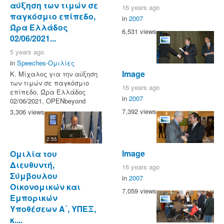
αύξηση των τιμών σε
16 years ago
παγκόσμιο επίπεδο,
in
2007
Ώρα Ελλάδος
6,531 views
02/06/2021...
5 years ago
in
Speeches-Ομιλίες
Image
Κ. Μίχαλος για την αύξηση
των τιμών σε παγκόσμιο
16 years ago
επίπεδο, Ώρα Ελλάδος
in
2007
02/06/2021, OPENbeyond
7,392 views
3,306 views
2:55
Image
Ομιλία του
Διευθυντή,
16 years ago
Σύμβουλου
in
2007
Οικονομικών και
7,059 views
Εμπορικών
Υποθέσεων Α΄, ΥΠΕΞ,
κ....