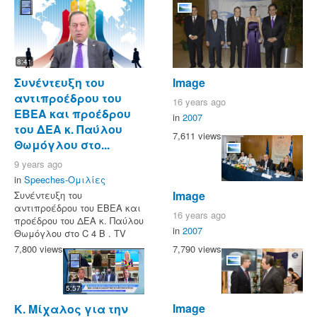
8:41
Συνέντευξη του
Image
αντιπροέδρου του
16 years ago
ΕΒΕΑ και προέδρου
in
2007
του ΔΕΑ κ. Παύλου
7,611 views
Θωμόγλου στο...
9 years ago
in
Speeches-Ομιλίες
Image
Συνέντευξη του
αντιπροέδρου του ΕΒΕΑ και
16 years ago
προέδρου του ΔΕΑ κ. Παύλου
in
2007
Θωμόγλου στο C 4 B . TV
7,790 views
7,800 views
5:57
Image
Κ. Μίχαλος για την