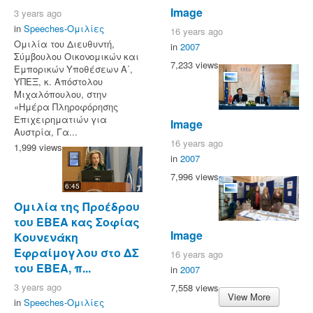
Image
3 years ago
in
Speeches-Ομιλίες
16 years ago
Ομιλία του Διευθυντή,
in
2007
Σύμβουλου Οικονομικών και
7,233 views
Εμπορικών Υποθέσεων Α΄,
ΥΠΕΞ, κ. Απόστολου
Μιχαλόπουλου, στην
«Ημέρα Πληροφόρησης
Επιχειρηματιών για
Image
Αυστρία, Γα...
16 years ago
1,999 views
in
2007
7,996 views
6:45
Ομιλία της Προέδρου
του ΕΒΕΑ κας Σοφίας
Image
Κουνενάκη
Εφραίμογλου στο ΔΣ
16 years ago
του ΕΒΕΑ, π...
in
2007
3 years ago
7,558 views
View More
in
Speeches-Ομιλίες