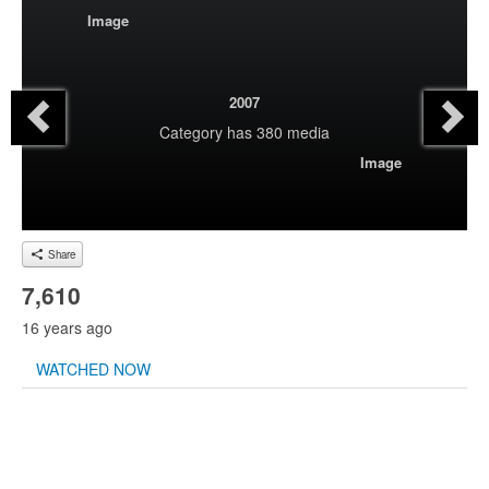
Image
2007
Category
has 380 media
Image
Share
7,610
16 years ago
WATCHED NOW