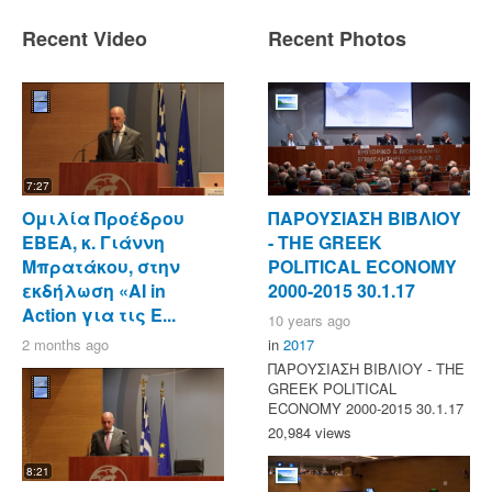
Recent Video
Recent Photos
7:27
Ομιλία Προέδρου
ΠΑΡΟΥΣΙΑΣΗ ΒΙΒΛΙΟΥ
ΕΒΕΑ, κ. Γιάννη
- ΤΗΕ GREEK
Μπρατάκου, στην
POLITICAL ECONOMY
εκδήλωση «AI in
2000-2015 30.1.17
Action για τις Ε...
10 years ago
2 months ago
in
2017
ΠΑΡΟΥΣΙΑΣΗ ΒΙΒΛΙΟΥ - ΤΗΕ
GREEK POLITICAL
ECONOMY 2000-2015 30.1.17
20,984 views
8:21