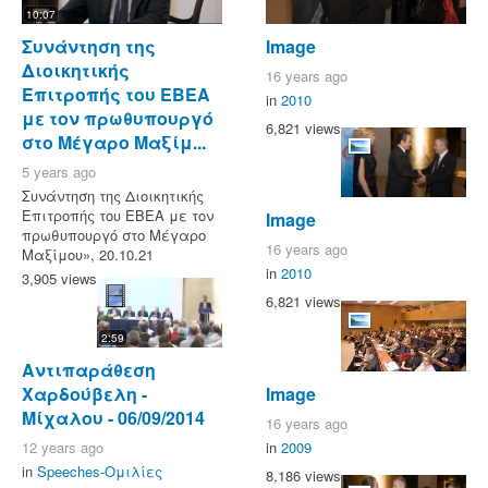
10:07
Συνάντηση της
Image
Διοικητικής
16 years ago
Επιτροπής του ΕΒΕΑ
in
2010
με τον πρωθυπουργό
6,821 views
στο Μέγαρο Μαξίμ...
5 years ago
Συνάντηση της Διοικητικής
Επιτροπής του ΕΒΕΑ με τον
Image
πρωθυπουργό στο Μέγαρο
16 years ago
Μαξίμου», 20.10.21
in
2010
3,905 views
6,821 views
2:59
Αντιπαράθεση
Image
Χαρδούβελη -
Μίχαλου - 06/09/2014
16 years ago
in
2009
12 years ago
in
Speeches-Ομιλίες
8,186 views