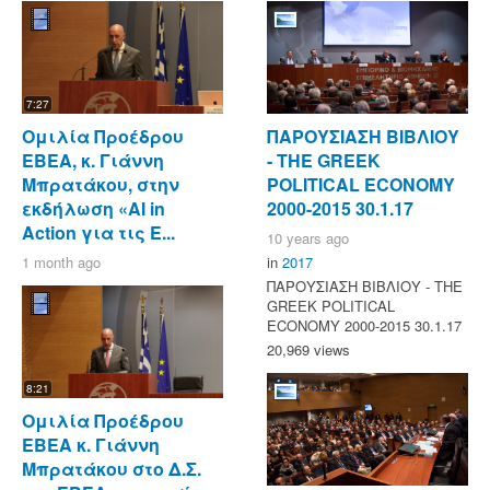
7:27
Ομιλία Προέδρου
ΠΑΡΟΥΣΙΑΣΗ ΒΙΒΛΙΟΥ
ΕΒΕΑ, κ. Γιάννη
- ΤΗΕ GREEK
Μπρατάκου, στην
POLITICAL ECONOMY
εκδήλωση «AI in
2000-2015 30.1.17
Action για τις Ε...
10 years ago
1 month ago
in
2017
ΠΑΡΟΥΣΙΑΣΗ ΒΙΒΛΙΟΥ - ΤΗΕ
GREEK POLITICAL
ECONOMY 2000-2015 30.1.17
20,969 views
8:21
Ομιλία Προέδρου
ΕΒΕΑ κ. Γιάννη
Μπρατάκου στο Δ.Σ.