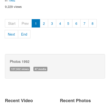
in
1992
9,229 views
Start
Prev
1
2
3
4
5
6
7
8
Next
End
Photos 1992
127,552 views
47 media
Recent Video
Recent Photos