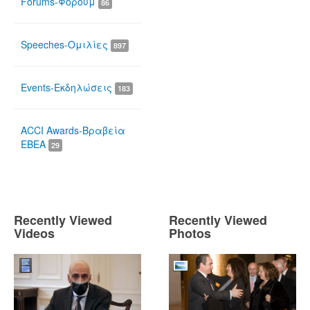
Forums-Φόρουμ
86
Speeches-Ομιλίες
897
Events-Εκδηλώσεις
183
ACCI Awards-Βραβεία
ΕΒΕΑ
29
Recently Viewed
Recently Viewed
Videos
Photos