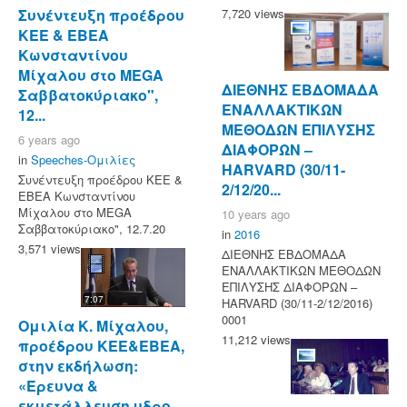
7,720 views
Συνέντευξη προέδρου
ΚΕΕ & ΕΒΕΑ
Κωνσταντίνου
Μίχαλου στo MEGA
ΔΙΕΘΝΗΣ ΕΒΔΟΜΑΔΑ
Σαββατοκύριακο",
ΕΝΑΛΛΑΚΤΙΚΩΝ
12...
ΜΕΘΟΔΩΝ ΕΠΙΛΥΣΗΣ
6 years ago
ΔΙΑΦΟΡΩΝ –
in
Speeches-Ομιλίες
HARVARD (30/11-
Συνέντευξη προέδρου ΚΕΕ &
2/12/20...
ΕΒΕΑ Κωνσταντίνου
Μίχαλου στo MEGA
10 years ago
Σαββατοκύριακο", 12.7.20
in
2016
3,571 views
ΔΙΕΘΝΗΣ ΕΒΔΟΜΑΔΑ
ΕΝΑΛΛΑΚΤΙΚΩΝ ΜΕΘΟΔΩΝ
ΕΠΙΛΥΣΗΣ ΔΙΑΦΟΡΩΝ –
7:07
HARVARD (30/11-2/12/2016)
0001
Ομιλία Κ. Μίχαλου,
11,212 views
προέδρου ΚΕΕ&ΕΒΕΑ,
στην εκδήλωση:
«Έρευνα &
εκμετάλλευση υδρο...