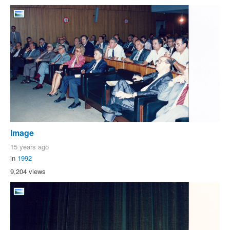
Image
15 years ago
in
1992
9,204 views