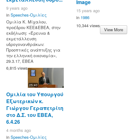
Image
9 years ago
15 years ago
in
Speeches-Ομιλίες
in
1986
Ομιλία Κ. Μίχαλου,
10,344 views
προέδρου ΚΕΕ&ΕΒΕΑ, στην
View More
εκδήλωση: «Έρευνα &
εκμετάλλευση
υδρογονανθράκων:
Προοπτικές ανάπτυξης για
την ελληνική οικονομία»,
29.3.17, ΕΒΕΑ
6,815 views
25:40
Ομιλία του Υπουργού
Εξωτερικών κ.
Γιώργου Γεραπετρίτη
στο Δ.Σ. του ΕΒΕΑ,
6.4.26
4 months ago
in
Speeches-Ομιλίες